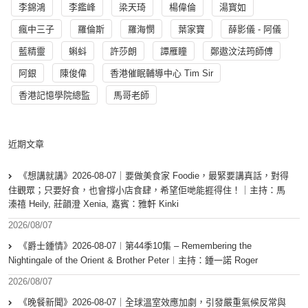
李錦鴻
李鑑峰
梁天琦
楊偉倫
湯寳如
瘋中三子
羅倫斯
羅海憫
葉家寶
薛影儀 - 阿儀
藍精靈
蝌蚪
許莎朗
譚雁瞳
鄭遨汶法筠師傅
阿銀
陳俊偉
香港催眠輔導中心 Tim Sir
香港記憶學院總監
馬哥老師
近期文章
《想講就講》2026-08-07｜要做美食家 Foodie，最緊要講真話，對得
住觀眾；只要好食，也會撐小店食肆，希望佢哋能捱得住！｜主持：馬
溱禧 Heily, 莊韻澄 Xenia, 嘉賓：雅軒 Kinki
2026/08/07
《爵士鍾情》2026-08-07︱第44季10集 – Remembering the
Nightingale of the Orient & Brother Peter︱主持：鍾一諾 Roger
2026/08/07
《晚餐新聞》2026-08-07｜全球溫室效應加劇，引發嚴重氣候反常與