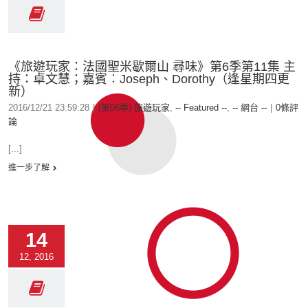
《旅遊玩家：法國聖米歇爾山 尋味》第6季第11集 主
持：卓文慧；嘉賓︰Joseph、Dorothy（逢星期四更
新）
2016/12/21 23:59:28
|
(第06季) 旅遊玩家
,
-- Featured --
,
-- 網台 --
|
0條評
論
[...]
進一步了解
14
12, 2016