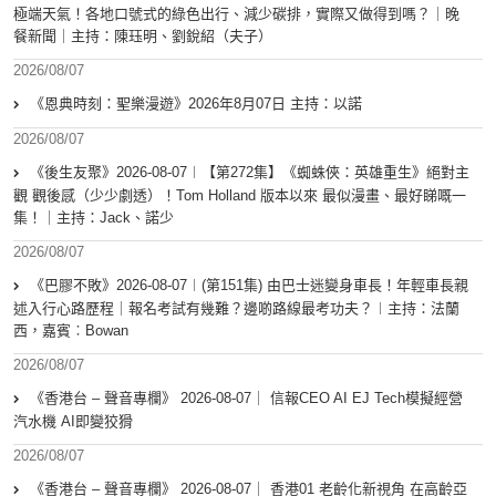
極端天氣！各地口號式的綠色出行、減少碳排，實際又做得到嗎？｜晚
餐新聞｜主持：陳珏明、劉銳紹（夫子）
2026/08/07
《恩典時刻：聖樂漫遊》2026年8月07日 主持：以諾
2026/08/07
《後生友聚》2026-08-07︱【第272集】《蜘蛛俠：英雄重生》絕對主
觀 觀後感（少少劇透）！Tom Holland 版本以來 最似漫畫、最好睇嘅一
集！｜主持：Jack、諾少
2026/08/07
《巴膠不敗》2026-08-07︱(第151集) 由巴士迷變身車長！年輕車長親
述入行心路歷程｜報名考試有幾難？邊啲路線最考功夫？︱主持：法蘭
西，嘉賓︰Bowan
2026/08/07
《香港台 – 聲音專欄》 2026-08-07｜ 信報CEO AI EJ Tech模擬經營
汽水機 AI即變狡猾
2026/08/07
《香港台 – 聲音專欄》 2026-08-07｜ 香港01 老齡化新視角 在高齡亞