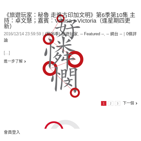
《旅遊玩家：秘魯 走進古印加文明》第6季第10集 主
持：卓文慧；嘉賓︰Vanisa、Victoria（逢星期四更
新）
2016/12/14 23:59:59
|
(第06季) 旅遊玩家
,
-- Featured --
,
-- 網台 --
|
0條評
論
[...]
進一步了解
下一個
1
2
3
會員登入