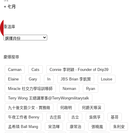
« 七月
重溫庫
慶爆搜尋
Carman
Cats
Connie 李玥穎 - Founder of Drip39
Elaine
Gary
In
JBS Brian 李凱賢
Louise
Miracle 社交力學培訓導師
Norman
Ryan
Terry Wong 王總講軍事@TerryWongmilitarytalk
九十後文藝少女 - 賈雅緻
何啟明
何爵天導演
午夜工作者 Benny
古庄辰
古立
吳佩孚
基哥
孟希璘 Ball Mang
宋浩暉
康常治
張曉嵐
朱利安