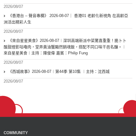
2026/08/07
《香港台 – 聲音專欄》 2026-08-07｜ 香港01 老齡化新視角 在高齡亞
洲活出精彩人生
2026/08/07
《來自星星美食》2026-08-07︱深圳高端新派中菜驚喜重重！脆卜卜
酸甜燈影咕嚕肉，堂弄黃油蟹黯然銷魂飯，搭配不同口味干邑名釀。︱
來自星星美食︱主持：陳俊偉 嘉賓：Philip Fung
2026/08/07
《西城故事》2026-08-07︱第44季 第10集 ︱主持：沈西城
2026/08/07
COMMUNITY