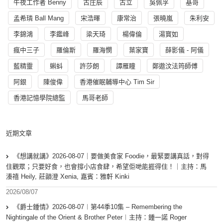
午夜工作者 Benny
古庄辰
古立
吳佩孚
基哥
孟希璘 Ball Mang
宋浩暉
康常治
張曉嵐
朱利安
李錦鴻
李鑑峰
梁天琦
楊偉倫
湯寳如
瘋中三子
羅倫斯
羅海憫
葉家寶
薛影儀 - 阿儀
藍精靈
蝌蚪
許莎朗
譚雁瞳
鄭遨汶法筠師傅
阿銀
陳俊偉
香港催眠輔導中心 Tim Sir
香港記憶學院總監
馬哥老師
近期文章
《想講就講》2026-08-07｜要做美食家 Foodie，最緊要講真話，對得
住觀眾；只要好食，也會撐小店食肆，希望佢哋能捱得住！｜主持：馬
溱禧 Heily, 莊韻澄 Xenia, 嘉賓：雅軒 Kinki
2026/08/07
《爵士鍾情》2026-08-07︱第44季10集 – Remembering the
Nightingale of the Orient & Brother Peter︱主持：鍾一諾 Roger