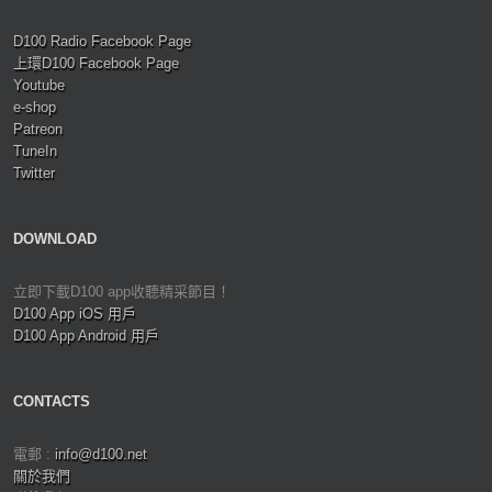
D100 Radio Facebook Page
上環D100 Facebook Page
Youtube
e-shop
Patreon
TuneIn
Twitter
DOWNLOAD
立即下載D100 app收聽精采節目！
D100 App iOS 用戶
D100 App Android 用戶
CONTACTS
電郵 :
info@d100.net
關於我們