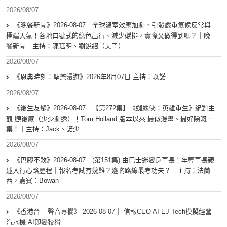
2026/08/07
《晚餐新聞》2026-08-07｜全球溫室效應加劇，引發嚴重氣候反常與
極端天氣！各地口號式的綠色出行、減少碳排，實際又做得到嗎？｜晚
餐新聞｜主持：陳珏明、劉銳紹（夫子）
2026/08/07
《恩典時刻：聖樂漫遊》2026年8月07日 主持：以諾
2026/08/07
《後生友聚》2026-08-07︱【第272集】《蜘蛛俠：英雄重生》絕對主
觀 觀後感（少少劇透）！Tom Holland 版本以來 最似漫畫、最好睇嘅一
集！｜主持：Jack、諾少
2026/08/07
《巴膠不敗》2026-08-07︱(第151集) 由巴士迷變身車長！年輕車長親
述入行心路歷程｜報名考試有幾難？邊啲路線最考功夫？︱主持：法蘭
西，嘉賓︰Bowan
2026/08/07
《香港台 – 聲音專欄》 2026-08-07｜ 信報CEO AI EJ Tech模擬經營
汽水機 AI即變狡猾