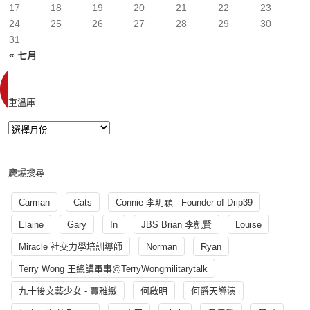
17
18
19
20
21
22
23
24
25
26
27
28
29
30
31
« 七月
重溫庫
慶爆搜尋
Carman
Cats
Connie 李玥穎 - Founder of Drip39
Elaine
Gary
In
JBS Brian 李凱賢
Louise
Miracle 社交力學培訓導師
Norman
Ryan
Terry Wong 王總講軍事@TerryWongmilitarytalk
九十後文藝少女 - 賈雅緻
何啟明
何爵天導演