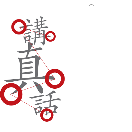
[...]