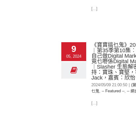
[...]
《寶寶搞乜鬼》2024
9
︱第35季第10集
自己做Digital Mark
05, 2024
竟乜嘢係Digital Ma
︱Slasher 生態
持：寶珠、寶堅，
Jack，嘉賓：欣怡
2024/05/09 21:00:50
|
(
乜鬼
,
-- Featured --
,
-- 網
[...]