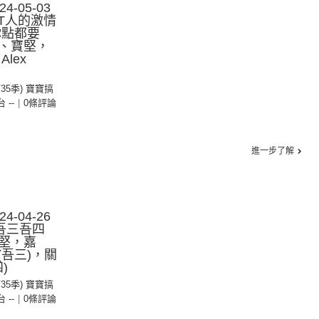
-05-03
IT人的激情
你點都要
、寶堅，
lex
第35季) 寶寶搞
台 --
|
0條評論
進一步了解
-04-26
吾三吾四
堅，嘉
(吾三)，關
)
第35季) 寶寶搞
台 --
|
0條評論