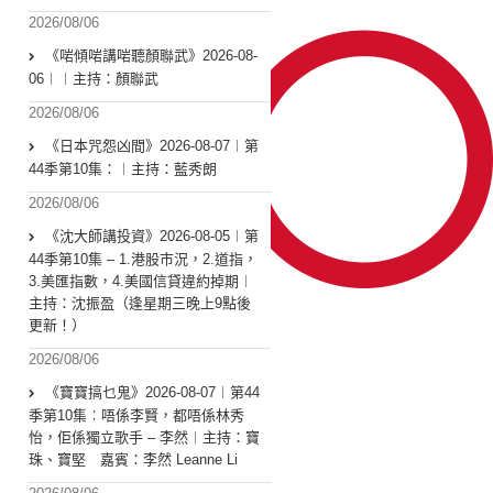
2026/08/06
《啱傾啱講啱聽顏聯武》2026-08-
06︱︱主持：顏聯武
2026/08/06
《日本咒怨凶間》2026-08-07︱第
44季第10集：︱主持：藍秀朗
2026/08/06
《沈大師講投資》2026-08-05︱第
44季第10集 – 1.港股市況，2.道指，
3.美匯指數，4.美國信貸違約掉期︱
主持：沈振盈（逢星期三晚上9點後
更新！）
2026/08/06
《寶寶搞乜鬼》2026-08-07︱第44
季第10集︰唔係李賢，都唔係林秀
怡，佢係獨立歌手 – 李然︱主持：寶
珠、寶堅 嘉賓：李然 Leanne Li