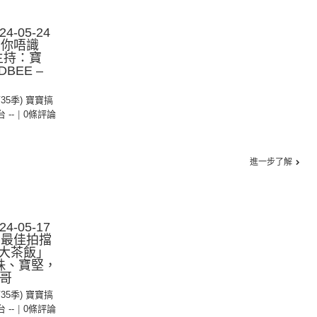
-05-24
︰你唔識
主持：寶
BEE –
第35季) 寶寶搞
台 --
|
0條評論
進一步了解
-05-17
︰最佳拍擋
大茶飯」
珠、寶堅，
基哥
第35季) 寶寶搞
台 --
|
0條評論