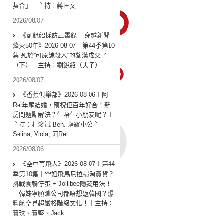
契合」｜主持：蔣匡文
2026/08/07
《劉銳紹採訪風雲錄 – 穿越新聞
烽火50年》2026-08-07︱第44季第10
集 死於”可原諒殺人“的黎漢成父子
（下）︱主持：劉銳紹（夫子）
2026/08/07
《香蕉俱樂部》2026-08-06︱阿
Rei年尾結婚，預祝佢百年好合！新
房問題點解決？生唔生小朋友呢？︱
主持：杜浚斌 Ben, 塔羅小公主
Selina, Viola, 阿Rei
2026/08/06
《空中再飛人》2026-08-07︱第44
季第10集｜空姐飛馬尼拉掃淘寶貨？
挑戰食鴨仔蛋 + Jollibee隱藏用法！
︱韓妹寧願瞓公司都唔想返韓國？爆
料航空界超嚴格階級文化！︱主持：
寶珠、寶堅、Jack