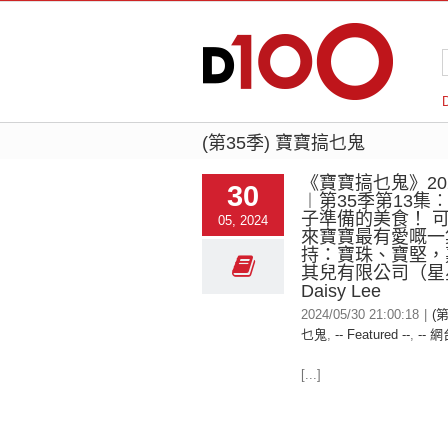
(第35季) 寶寶搞乜鬼
《寶寶搞乜鬼》2024
30
︱第35季第13集
子準備的美食！ 
05, 2024
來寶寶最有愛嘅一集
持：寶珠、寶堅，
其兒有限公司（星
Daisy Lee
2024/05/30 21:00:18
|
(
乜鬼
,
-- Featured --
,
-- 網
[...]