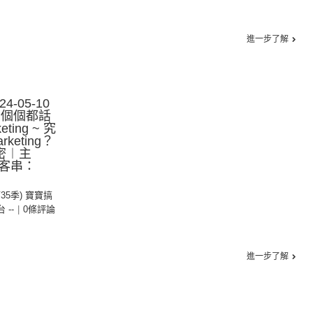
進一步了解
-05-10
︰個個都話
eting ~ 究
rketing？
解密︱主
客串：
第35季) 寶寶搞
台 --
|
0條評論
進一步了解