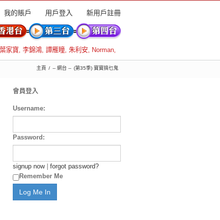
我的賬戶
用戶登入
新用戶註冊
葉家寶
,
李錦鴻
,
譚雁瞳
,
朱利安
,
Norman
,
主頁
-- 網台 --
(第35季) 寶寶搞乜鬼
會員登入
Username:
Password:
signup now
|
forgot password?
Remember Me