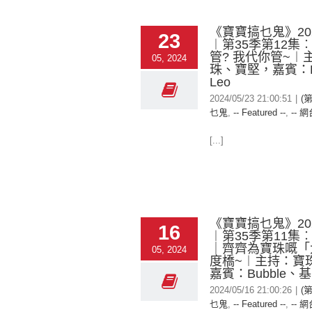
《寶寶搞乜鬼》2024
23
︱第35季第12集
管? 我代你管~︱
05, 2024
珠、寶堅，嘉賓：D
Leo
2024/05/23 21:00:51
|
(
乜鬼
,
-- Featured --
,
-- 網
[...]
《寶寶搞乜鬼》2024
16
︱第35季第11集
｜齊齊為寶珠嘅「
05, 2024
度橋~︱主持：寶
嘉賓：Bubble、
2024/05/16 21:00:26
|
(
乜鬼
,
-- Featured --
,
-- 網