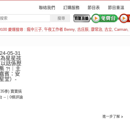
聯絡我們
訂購服務
節目表
節目重溫
D100 慶爆搜尋 :
瘋中三子
,
午夜工作者 Benny
,
古庄辰
,
康常治
,
古立
,
Carman
,
羅倫斯
-05-31
︰為星星孩
可以話係歷
 ?!︱主
嘉賓：安
星堂）-
第35季) 寶寶搞
台 --
|
0條評論
進一步了解