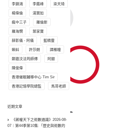
李錦鴻
李鑑峰
梁天琦
楊偉倫
湯寳如
瘋中三子
羅倫斯
羅海憫
葉家寶
薛影儀 - 阿儀
藍精靈
蝌蚪
許莎朗
譚雁瞳
鄭遨汶法筠師傅
阿銀
陳俊偉
香港催眠輔導中心 Tim Sir
香港記憶學院總監
馬哥老師
近期文章
《蔣權天下之術數通識》2026-08-
07︱第44季第10集:「歴史與術數的