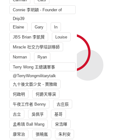
Connie 李玥穎 - Founder of
Drip39
Elaine
Gary
In
JBS Brian 李凱賢
Louise
Miracle 社交力學培訓導師
Norman
Ryan
Terry Wong 王總講軍事
@TerryWongmilitarytalk
九十後文藝少女 - 賈雅緻
何啟明
何爵天導演
午夜工作者 Benny
古庄辰
古立
吳佩孚
基哥
孟希璘 Ball Mang
宋浩暉
康常治
張曉嵐
朱利安