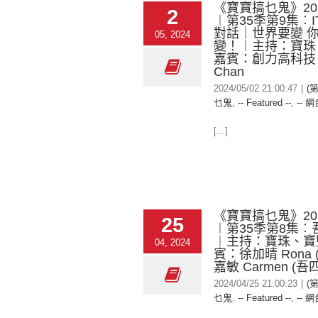
《寶寶搞乜鬼》2024
2
︱第35季第9集︰
對話｜世界要變 
05, 2024
變！︱主持：寶珠
嘉賓：創力高科技 A
Chan
2024/05/02 21:00:47
|
(
乜鬼
,
-- Featured --
,
-- 網
[...]
《寶寶搞乜鬼》2024
25
︱第35季第8集︰
︱主持：寶珠、寶
04, 2024
賓：徐加晴 Rona 
嘉敏 Carmen (吾四
2024/04/25 21:00:23
|
(
乜鬼
,
-- Featured --
,
-- 網