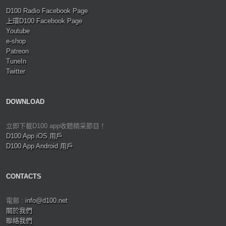
D100 Radio Facebook Page
上環D100 Facebook Page
Youtube
e-shop
Patreon
TuneIn
Twitter
DOWNLOAD
立即下載D100 app收聽精采節目！
D100 App iOS 用戶
D100 App Android 用戶
CONTACTS
電郵 :
info@d100.net
關於我們
聯絡我們