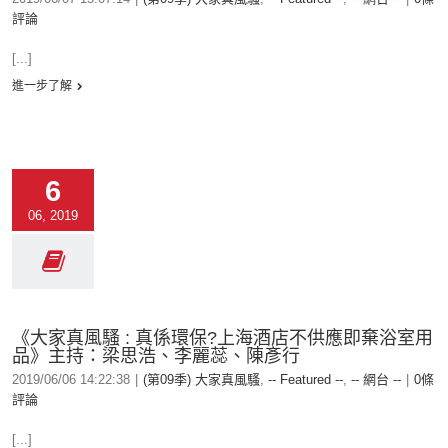
評論
[...]
進一步了解
6
06, 2019
《大家真風騷 : 真係環保?上海酒店不供應即棄浴室用
品》主持：梁思浩、李麗蕊、陳彥行
2019/06/06 14:22:38
|
(第09季) 大家真風騷
,
-- Featured --
,
-- 網台 --
|
0條
評論
[...]