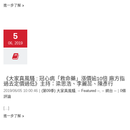
進一步了解
5
06, 2019
《大家真風騷 : 冠心病「救命藥」漲價逾10倍 廠方指
過去定價過低》主持：梁思浩、李麗蕊、陳彥行
2019/06/05 10:00:46
|
(第09季) 大家真風騷
,
-- Featured --
,
-- 網台 --
|
0條
評論
[...]
進一步了解