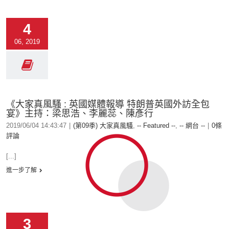
4
06, 2019
《大家真風騷 : 英國媒體報導 特朗普英國外訪全包
宴》主持：梁思浩、李麗蕊、陳彥行
2019/06/04 14:43:47
|
(第09季) 大家真風騷
,
-- Featured --
,
-- 網台 --
|
0條
評論
[...]
進一步了解
3