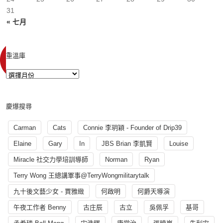
31
« 七月
重溫庫
慶爆搜尋
Carman
Cats
Connie 李玥穎 - Founder of Drip39
Elaine
Gary
In
JBS Brian 李凱賢
Louise
Miracle 社交力學培訓導師
Norman
Ryan
Terry Wong 王總講軍事@TerryWongmilitarytalk
九十後文藝少女 - 賈雅緻
何啟明
何爵天導演
午夜工作者 Benny
古庄辰
古立
吳佩孚
基哥