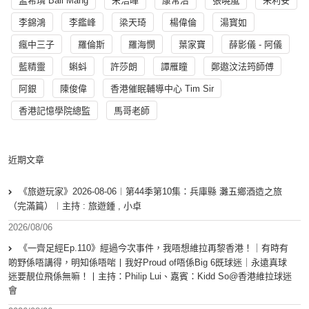
孟希璘 Ball Mang
宋浩暉
康常治
張曉嵐
朱利安
李錦鴻
李鑑峰
梁天琦
楊偉倫
湯寳如
瘋中三子
羅倫斯
羅海憫
葉家寶
薛影儀 - 阿儀
藍精靈
蝌蚪
許莎朗
譚雁瞳
鄭遨汶法筠師傅
阿銀
陳俊偉
香港催眠輔導中心 Tim Sir
香港記憶學院總監
馬哥老師
近期文章
《旅遊玩家》2026-08-06︱第44季第10集：兵庫縣 灘五鄉酒造之旅
（完滿篇）︱主持 : 旅遊鍾 , 小卓
2026/08/06
《一齊足經Ep.110》經過今次事件，我唔想維拉再黎香港！｜有時有
啲野係唔講得，明知係唔啱丨我好Proud of唔係Big 6既球迷｜永遠真球
迷要靚位飛係無嘛！丨主持：Philip Lui、嘉賓：Kidd So@香港維拉球迷
會