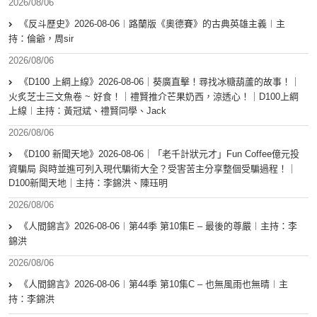
2026/08/06
《反斗歷史》2026-08-06︱路蘭版《奧德賽》的古典英雄主義︱主
持：倫爺，周sir
2026/08/06
《D100 上綱上線》2026-08-06｜葵廣直擊！尋找冰糖葫蘆的故事！｜
火炙芝士三文魚卷 ~ 好食！｜禮賢推介芒果奶西，涼透心！｜D100上綱
上線︱主持：黃冠斌、禮賢同學、Jack
2026/08/06
《D100 新聞天地》2026-08-06｜「老千計狀元才」Fun Coffee億元投
資騙局 與時並進可列入現代騙術大全？受害苦主分享整個受騙過程！｜
D100新聞天地｜主持：李錦洪、陳珏明
2026/08/06
《人間錦言》2026-08-06︱第44季 第10集E – 最後的尊嚴︱主持：李
錦洪
2026/08/06
《人間錦言》2026-08-06︱第44季 第10集C – 也無風雨也無晴︱主
持：李錦洪