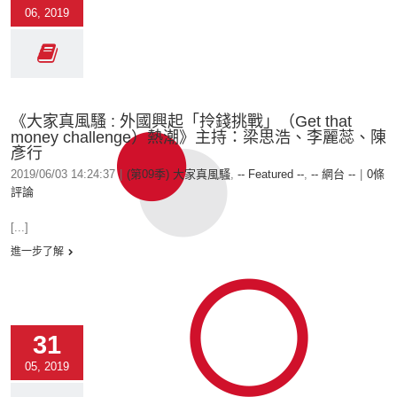
06, 2019
《大家真風騷 : 外國興起「拎錢挑戰」（Get that
money challenge）熱潮》主持：梁思浩、李麗蕊、陳
彥行
2019/06/03 14:24:37
|
(第09季) 大家真風騷
,
-- Featured --
,
-- 網台 --
|
0條
評論
[...]
進一步了解
31
05, 2019