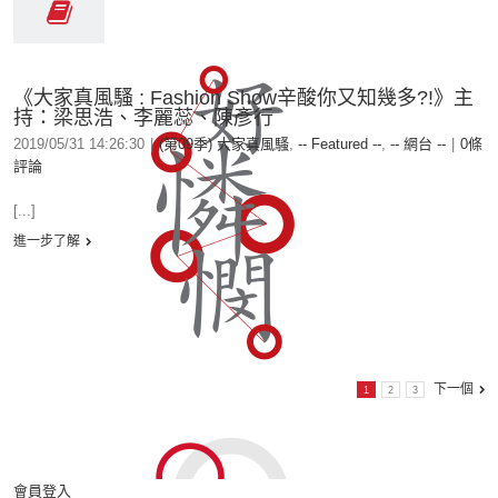
《大家真風騷 : Fashion Show辛酸你又知幾多?!》主
持：梁思浩、李麗蕊、陳彥行
2019/05/31 14:26:30
|
(第09季) 大家真風騷
,
-- Featured --
,
-- 網台 --
|
0條
評論
[...]
進一步了解
下一個
1
2
3
會員登入