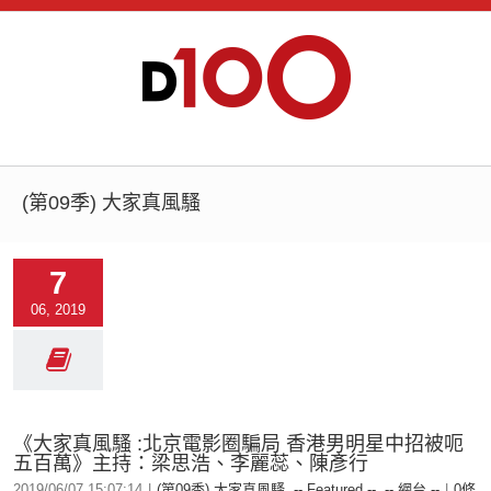
(第09季) 大家真風騷
7
06, 2019
《大家真風騷 :北京電影圈騙局 香港男明星中招被呃
五百萬》主持：梁思浩、李麗蕊、陳彥行
2019/06/07 15:07:14
|
(第09季) 大家真風騷
,
-- Featured --
,
-- 網台 --
|
0條