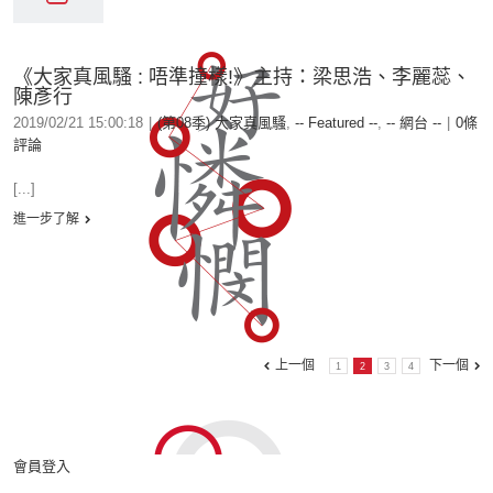
《大家真風騷 : 唔準撞樣!》主持：梁思浩、李麗蕊、
陳彥行
2019/02/21 15:00:18
|
(第08季) 大家真風騷
,
-- Featured --
,
-- 網台 --
|
0條
評論
[...]
進一步了解
上一個
下一個
1
2
3
4
會員登入