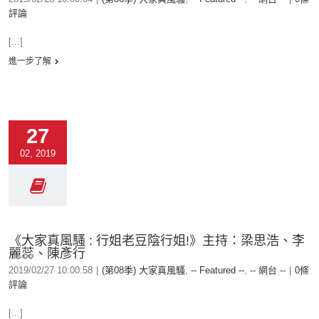
評論
[...]
進一步了解
27
02, 2019
《大家真風騷 : 行姐老豆陰行姐!》主持：梁思浩、李
麗蕊、陳彥行
2019/02/27 10:00:58
|
(第08季) 大家真風騷
,
-- Featured --
,
-- 網台 --
|
0條
評論
[...]