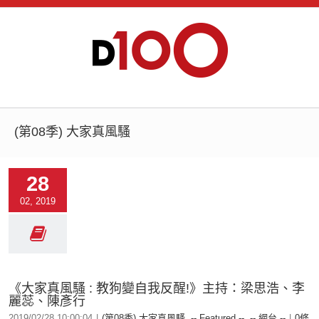
(第08季) 大家真風騷
28
02, 2019
《大家真風騷 : 教狗變自我反醒!》主持：梁思浩、李
麗蕊、陳彥行
2019/02/28 10:00:04
|
(第08季) 大家真風騷
,
-- Featured --
,
-- 網台 --
|
0條