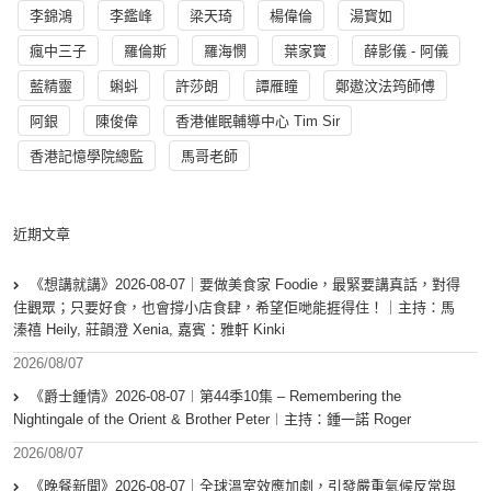
李錦鴻
李鑑峰
梁天琦
楊偉倫
湯寳如
瘋中三子
羅倫斯
羅海憫
葉家寶
薛影儀 - 阿儀
藍精靈
蝌蚪
許莎朗
譚雁瞳
鄭遨汶法筠師傅
阿銀
陳俊偉
香港催眠輔導中心 Tim Sir
香港記憶學院總監
馬哥老師
近期文章
《想講就講》2026-08-07｜要做美食家 Foodie，最緊要講真話，對得
住觀眾；只要好食，也會撐小店食肆，希望佢哋能捱得住！｜主持：馬
溱禧 Heily, 莊韻澄 Xenia, 嘉賓：雅軒 Kinki
2026/08/07
《爵士鍾情》2026-08-07︱第44季10集 – Remembering the
Nightingale of the Orient & Brother Peter︱主持：鍾一諾 Roger
2026/08/07
《晚餐新聞》2026-08-07｜全球溫室效應加劇，引發嚴重氣候反常與