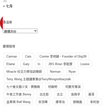
31
« 七月
重溫庫
慶爆搜尋
Carman
Cats
Connie 李玥穎 - Founder of Drip39
Elaine
Gary
In
JBS Brian 李凱賢
Louise
Miracle 社交力學培訓導師
Norman
Ryan
Terry Wong 王總講軍事@TerryWongmilitarytalk
九十後文藝少女 - 賈雅緻
何啟明
何爵天導演
午夜工作者 Benny
古庄辰
古立
吳佩孚
基哥
孟希璘 Ball Mang
宋浩暉
康常治
張曉嵐
朱利安