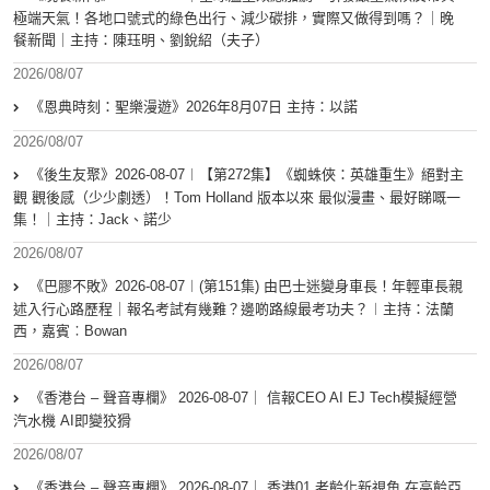
極端天氣！各地口號式的綠色出行、減少碳排，實際又做得到嗎？｜晚
餐新聞｜主持：陳珏明、劉銳紹（夫子）
2026/08/07
《恩典時刻：聖樂漫遊》2026年8月07日 主持：以諾
2026/08/07
《後生友聚》2026-08-07︱【第272集】《蜘蛛俠：英雄重生》絕對主
觀 觀後感（少少劇透）！Tom Holland 版本以來 最似漫畫、最好睇嘅一
集！｜主持：Jack、諾少
2026/08/07
《巴膠不敗》2026-08-07︱(第151集) 由巴士迷變身車長！年輕車長親
述入行心路歷程｜報名考試有幾難？邊啲路線最考功夫？︱主持：法蘭
西，嘉賓︰Bowan
2026/08/07
《香港台 – 聲音專欄》 2026-08-07｜ 信報CEO AI EJ Tech模擬經營
汽水機 AI即變狡猾
2026/08/07
《香港台 – 聲音專欄》 2026-08-07｜ 香港01 老齡化新視角 在高齡亞