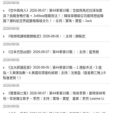
2026/08/06
《空中再飛人》2026-08-07︱第44季第10集｜空姐飛馬尼拉掃淘寶
貨？挑戰食鴨仔蛋 + Jollibee隱藏用法！︱韓妹寧願瞓公司都唔想返韓
國？爆料航空界超嚴格階級文化！︱主持：寶珠、寶堅、Jack
2026/08/06
《啱傾啱講啱聽顏聯武》2026-08-06︱︱主持：顏聯武
2026/08/06
《日本咒怨凶間》2026-08-07︱第44季第10集：︱主持：藍秀朗
2026/08/06
《沈大師講投資》2026-08-05︱第44季第10集 – 1.港股市況，2.道
指，3.美匯指數，4.美國信貸違約掉期︱主持：沈振盈（逢星期三晚上9
點後更新！）
2026/08/06
《寶寶搞乜鬼》2026-08-07︱第44季第10集︰唔係李賢，都唔係林秀
怡，佢係獨立歌手 – 李然︱主持：寶珠、寶堅 嘉賓：李然 Leanne Li
2026/08/06