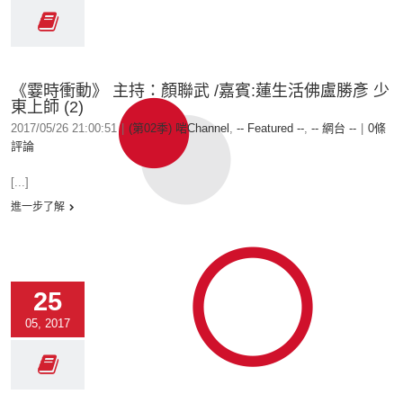
《霎時衝動》 主持：顏聯武 /嘉賓:蓮生活佛盧勝彥 少
東上師 (2)
2017/05/26 21:00:51
|
(第02季) 啱Channel
,
-- Featured --
,
-- 網台 --
|
0條
評論
[...]
進一步了解
25
05, 2017