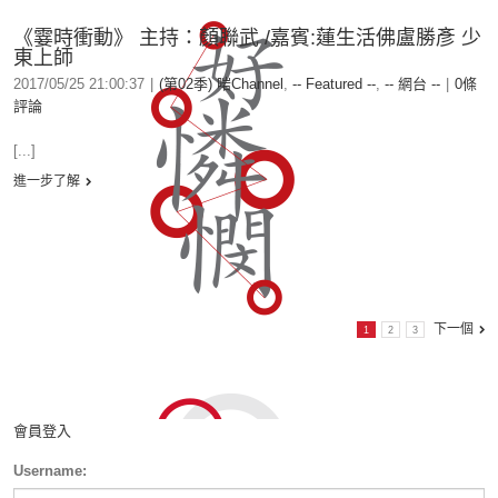
《霎時衝動》 主持：顏聯武 /嘉賓:蓮生活佛盧勝彥 少
東上師
2017/05/25 21:00:37
|
(第02季) 啱Channel
,
-- Featured --
,
-- 網台 --
|
0條
評論
[...]
進一步了解
下一個
1
2
3
會員登入
Username: