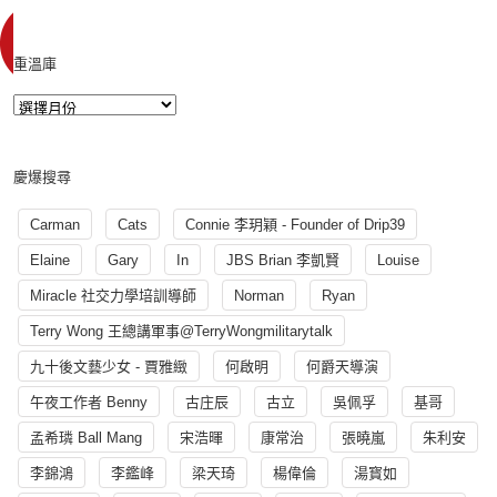
重溫庫
慶爆搜尋
Carman
Cats
Connie 李玥穎 - Founder of Drip39
Elaine
Gary
In
JBS Brian 李凱賢
Louise
Miracle 社交力學培訓導師
Norman
Ryan
Terry Wong 王總講軍事@TerryWongmilitarytalk
九十後文藝少女 - 賈雅緻
何啟明
何爵天導演
午夜工作者 Benny
古庄辰
古立
吳佩孚
基哥
孟希璘 Ball Mang
宋浩暉
康常治
張曉嵐
朱利安
李錦鴻
李鑑峰
梁天琦
楊偉倫
湯寳如