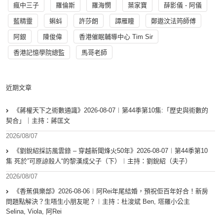
瘋中三子
羅倫斯
羅海憫
葉家寶
薛影儀 - 阿儀
藍精靈
蝌蚪
許莎朗
譚雁瞳
鄭遨汶法筠師傅
阿銀
陳俊偉
香港催眠輔導中心 Tim Sir
香港記憶學院總監
馬哥老師
近期文章
《蔣權天下之術數通識》2026-08-07︱第44季第10集:「歴史與術數的
契合」｜主持：蔣匡文
2026/08/07
《劉銳紹採訪風雲錄 – 穿越新聞烽火50年》2026-08-07︱第44季第10
集 死於”可原諒殺人“的黎漢成父子（下）︱主持：劉銳紹（夫子）
2026/08/07
《香蕉俱樂部》2026-08-06︱阿Rei年尾結婚，預祝佢百年好合！新房
問題點解決？生唔生小朋友呢？︱主持：杜浚斌 Ben, 塔羅小公主
Selina, Viola, 阿Rei