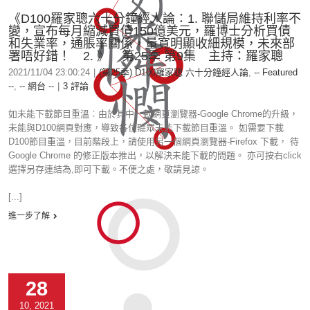
《D100羅家聰六十分鐘經人論：1. 聯儲局維持利率不
變，宣布每月縮減買債150億美元，羅博士分析買債
和失業率，通脹率關係，量寬明顯收細規模，未來部
署唔好錯！ 2. 》 第25季 第9集 主持：羅家聰
2021/11/04 23:00:24
|
(第25季) D100羅家聰 六十分鐘經人論
,
-- Featured
--
,
-- 網台 --
|
3 評論
如未能下載節目重溫︰由於其中一款網頁瀏覽器-Google Chrome的升級，
未能與D100網頁對應，導致各位聽眾未能下載節目重溫。 如需要下載
D100節目重溫，目前階段上，請使用另一個網頁瀏覽器-Firefox 下載， 待
Google Chrome 的修正版本推出，以解決未能下載的問題。 亦可按右click
選擇另存連結為,即可下載。不便之處，敬請見諒。
[...]
進一步了解
28
10, 2021