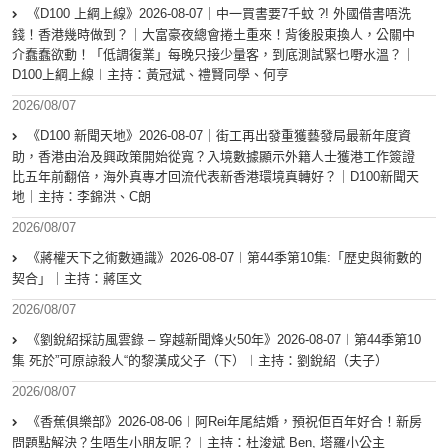
《D100 上綱上線》2026-08-07｜中一買書要7千蚊 ?! 外國借書唔洗
錢！香港幾時做到？｜大富豪夜總會捲土重來！背後股東換人，公關中
介蠢蠢欲動！「低調復業」每晚只接少量客，到底測試緊乜嘢水溫？｜
D100上綱上線︱主持：黃冠斌、禮賢同學、何亨
2026/08/07
《D100 新聞天地》2026-08-07｜街工再出發重獲藝發局最新年度資
助，香港由治及興政策開始從寬？入境數據顯示外籍人士獲港工作簽證
比五年前翻倍，海外真專才回流代表新香港環境真轉好？｜D100新聞天
地｜主持：李錦洪、C朗
2026/08/07
《蔣權天下之術數通識》2026-08-07︱第44季第10集:「歴史與術數的
契合」｜主持：蔣匡文
2026/08/07
《劉銳紹採訪風雲錄 – 穿越新聞烽火50年》2026-08-07︱第44季第10
集 死於”可原諒殺人“的黎漢成父子（下）︱主持：劉銳紹（夫子）
2026/08/07
《香蕉俱樂部》2026-08-06︱阿Rei年尾結婚，預祝佢百年好合！新房
問題點解決？生唔生小朋友呢？︱主持：杜浚斌 Ben, 塔羅小公主