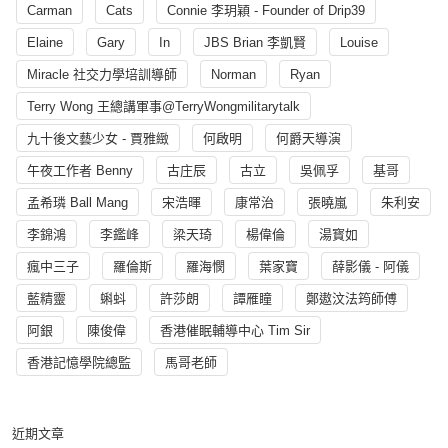
Carman
Cats
Connie 李玥穎 - Founder of Drip39
Elaine
Gary
In
JBS Brian 李凱賢
Louise
Miracle 社交力學培訓導師
Norman
Ryan
Terry Wong 王總講軍事@TerryWongmilitarytalk
九十後文藝少女 - 賈雅緻
何啟明
何爵天導演
午夜工作者 Benny
古庄辰
古立
吳佩孚
基哥
孟希璘 Ball Mang
宋浩暉
康常治
張曉嵐
朱利安
李錦鴻
李鑑峰
梁天琦
楊偉倫
湯寳如
瘋中三子
羅倫斯
羅海憫
葉家寶
薛影儀 - 阿儀
藍精靈
蝌蚪
許莎朗
譚雁瞳
鄭遨汶法筠師傅
阿銀
陳俊偉
香港催眠輔導中心 Tim Sir
香港記憶學院總監
馬哥老師
近期文章