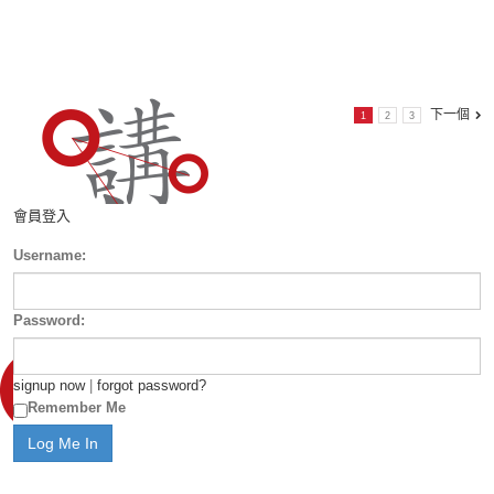
下一個
1
2
3
會員登入
Username:
Password:
signup now
|
forgot password?
Remember Me