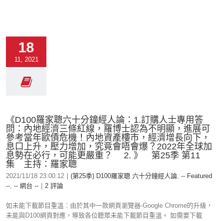
18
11, 2021
《D100羅家聰六十分鐘經人論：1.訂購人士專用答
問：內地經濟三條紅線，羅博士認為不明顯，進展可
參考當年歐債危機！內地資產樓市，經濟增長向下，
息口上升，壓力增加，究竟會唔會爆？2022年全球加
息勢在必行，可能更嚴重？ 2. 》 第25季 第11
集 主持：羅家聰
2021/11/18 23:00:12
|
(第25季) D100羅家聰 六十分鐘經人論
,
-- Featured
--
,
-- 網台 --
|
2 評論
如未能下載節目重溫︰由於其中一款網頁瀏覽器-Google Chrome的升級，
未能與D100網頁對應，導致各位聽眾未能下載節目重溫。 如需要下載