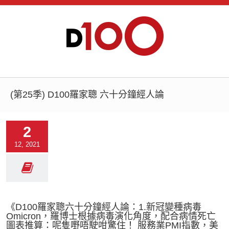
(第25季) D100羅家聰 六十分鐘經人論
2
12, 2021
《D100羅家聰六十分鐘經人論：1.新冠變種病毒
Omicron，羅博士根據病毒演化角度，配合病情死亡
圖表推算：呢隻嘢唔駛咁驚住！ 服務業PMI指數，美