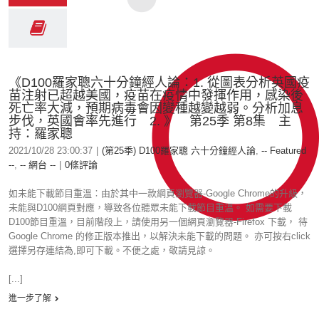
《D100羅家聰六十分鐘經人論：1. 從圖表分析英國疫
苗注射已超越美國，疫苗在疫情中發揮作用，感染後
死亡率大減，預期病毒會因變種越變越弱。分析加息
步伐，英國會率先進行 2. 》 第25季 第8集 主
持：羅家聰
2021/10/28 23:00:37
|
(第25季) D100羅家聰 六十分鐘經人論
,
-- Featured
--
,
-- 網台 --
|
0條評論
如未能下載節目重溫︰由於其中一款網頁瀏覽器-Google Chrome的升級，
未能與D100網頁對應，導致各位聽眾未能下載節目重溫。 如需要下載
D100節目重溫，目前階段上，請使用另一個網頁瀏覽器-Firefox 下載， 待
Google Chrome 的修正版本推出，以解決未能下載的問題。 亦可按右click
選擇另存連結為,即可下載。不便之處，敬請見諒。
[...]
進一步了解