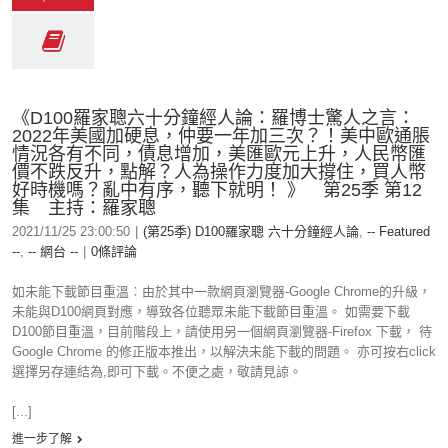
《D100羅家聰六十分鐘經人論：羅博士驚人之言：
2022年美國加硬息，仲要一年加三次？！美中歐通脹
情況各有不同，債息增加，美匯歐元上升，人民幣匯
價不跌反升，點解？人為操作力度加大撐住，買人幣
好時機嗎？亂中有序，聽下就明！ 》 第25季 第12
集 主持：羅家聰
2021/11/25 23:00:50
|
(第25季) D100羅家聰 六十分鐘經人論
,
-- Featured
--
,
-- 網台 --
|
0條評論
如未能下載節目重溫︰由於其中一款網頁瀏覽器-Google Chrome的升級，
未能與D100網頁對應，導致各位聽眾未能下載節目重溫。 如需要下載
D100節目重溫，目前階段上，請使用另一個網頁瀏覽器-Firefox 下載， 待
Google Chrome 的修正版本推出，以解決未能下載的問題。 亦可按右click
選擇另存連結為,即可下載。不便之處，敬請見諒。
[...]
進一步了解