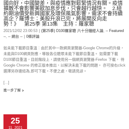
國向好，中國變差，與疫情應對鬆緊情況有關。疫情
擴散不會影響美歐加息步伐，只會越行越快。 2.紐
約期油價受新興國家及環保風氣影響，需求不會持續
高企？羅博士：美股升浪已完，將展開反向走
勢！》 第25季 第13集 主持：羅家聰
2021/12/02 23:00:53
|
(第25季) D100羅家聰 六十分鐘經人論
,
-- Featured
--
,
-- 網台 --
|
0條評論
如未能下載節目重溫︰由於其中一款網頁瀏覽器-Google Chrome的升級，
未能與D100網頁對應，導致各位聽眾未能下載節目重溫。 如需要下載
D100節目重溫，目前階段上，請使用另一個網頁瀏覽器-Firefox 下載， 待
Google Chrome 的修正版本推出，以解決未能下載的問題。 亦可按右click
選擇另存連結為,即可下載。不便之處，敬請見諒。
[...]
進一步了解
25
11, 2021