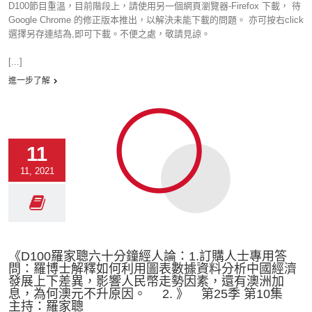
D100節目重溫，目前階段上，請使用另一個網頁瀏覽器-Firefox 下載， 待
Google Chrome 的修正版本推出，以解決未能下載的問題。 亦可按右click
選擇另存連結為,即可下載。不便之處，敬請見諒。
[...]
進一步了解
11
11, 2021
《D100羅家聰六十分鐘經人論：1.訂購人士專用答
問：羅博士解釋如何利用圖表數據資料分析中國經濟
發展上下差異，影響人民幣走勢因素，還有澳洲加
息，為何澳元不升原因。 2. 》 第25季 第10集
主持：羅家聰