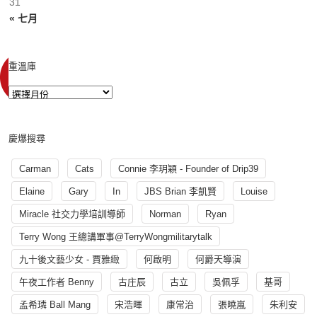
31
« 七月
重溫庫
慶爆搜尋
Carman
Cats
Connie 李玥穎 - Founder of Drip39
Elaine
Gary
In
JBS Brian 李凱賢
Louise
Miracle 社交力學培訓導師
Norman
Ryan
Terry Wong 王總講軍事@TerryWongmilitarytalk
九十後文藝少女 - 賈雅緻
何啟明
何爵天導演
午夜工作者 Benny
古庄辰
古立
吳佩孚
基哥
孟希璘 Ball Mang
宋浩暉
康常治
張曉嵐
朱利安