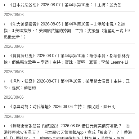
《日本咒怨凶間》2026-08-07︱第44季第10集：︱主持：藍秀朗
2026/08/06
《沈大師講投資》2026-08-05︱第44季第10集 – 1.港股市況，2.道
指，3.美匯指數，4.美國信貸違約掉期︱主持：沈振盈（逢星期三晚上9
點後更新！）
2026/08/06
《寶寶搞乜鬼》2026-08-07︱第44季第10集︰唔係李賢，都唔係林秀
怡，佢係獨立歌手 – 李然︱主持：寶珠、寶堅 嘉賓：李然 Leanne Li
2026/08/06
《虎豹 • 獵奇》2026-08-07︱第44季10集：御用闊太演員︱主持：江
少，嘉賓：蘇恩磁
2026/08/06
《恩典時刻：時代論壇》2026-08-06 主持： 羅民威、陳珏明
2026/08/06
《嚤囉街高談闊論 (復刻版)》2026-08-06 借日元買美債有著數？｜香
港經歷冰火五重天？｜日本惡劣天氣預報App，竟成「狼來了」？｜香港
係「巨嬰社會」？｜嚤囉街高談闊論復刻版｜林旭華、潘啟迪、彭彭