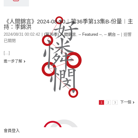
《人間錦言》2024-08-30︱第36季第13集B-份量︱主
持：李錦洪
2024/08/31 00:02:42
|
(第36季) 人間錦言
,
-- Featured --
,
-- 網台 --
|
迴響
已關閉
[...]
進一步了解
下一個
1
2
3
會員登入