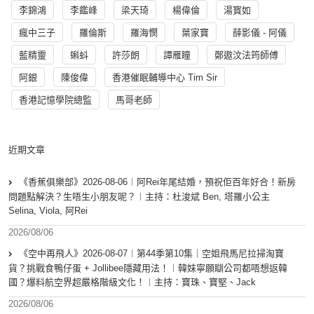
李錦鴻
李鑑峰
梁天琦
楊偉倫
湯寳如
瘋中三子
羅倫斯
羅海憫
葉家寶
薛影儀 - 阿儀
藍精靈
蝌蚪
許莎朗
譚雁瞳
鄭遨汶法筠師傅
阿銀
陳俊偉
香港催眠輔導中心 Tim Sir
香港記憶學院總監
馬哥老師
近期文章
《香蕉俱樂部》2026-08-06︱阿Rei年尾結婚，預祝佢百年好合！新房
問題點解決？生唔生小朋友呢？︱主持：杜浚斌 Ben, 塔羅小公主
Selina, Viola, 阿Rei
2026/08/06
《空中再飛人》2026-08-07︱第44季第10集｜空姐飛馬尼拉掃淘寶
貨？挑戰食鴨仔蛋 + Jollibee隱藏用法！︱韓妹寧願瞓公司都唔想返韓
國？爆料航空界超嚴格階級文化！︱主持：寶珠、寶堅、Jack
2026/08/06