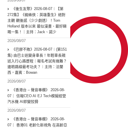
2026/08/07
《後生友聚》2026-08-07︱【第
272集】《蜘蛛俠：英雄重生》絕對
主觀 觀後感（少少劇透）！Tom
Holland 版本以來 最似漫畫、最好睇
嘅一集！｜主持：Jack、諾少
2026/08/07
《巴膠不敗》2026-08-07︱(第151
集) 由巴士迷變身車長！年輕車長親
述入行心路歷程｜報名考試有幾難？
邊啲路線最考功夫？︱主持：法蘭
西，嘉賓︰Bowan
2026/08/07
《香港台 – 聲音專欄》 2026-08-
07｜ 信報CEO AI EJ Tech模擬經營
汽水機 AI即變狡猾
2026/08/07
《香港台 – 聲音專欄》 2026-08-
07｜ 香港01 老齡化新視角 在高齡亞