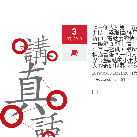
《一個人》第十五
3
主持：梁繼璋(逢
新) 1. 電話裏的情
05, 2019
一條船 3.網上情
4. 字母密碼 5.歌ba
相睇實錄 7.一個
界: 地鐵站的小朋友
人的奇幻世界: 不
2019/05/03 18:21:26
|
(
-- Featured --
,
-- 網台 --
|
[...]