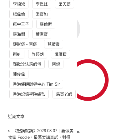
李錦鴻
李鑑峰
梁天琦
楊偉倫
湯寳如
瘋中三子
羅倫斯
羅海憫
葉家寶
薛影儀 - 阿儀
藍精靈
蝌蚪
許莎朗
譚雁瞳
鄭遨汶法筠師傅
阿銀
陳俊偉
香港催眠輔導中心 Tim Sir
香港記憶學院總監
馬哥老師
近期文章
《想講就講》2026-08-07｜要做美
食家 Foodie，最緊要講真話，對得