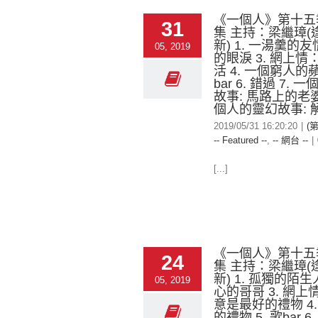
《一個人》第十五
31
集 主持：梁繼璋(
新) 1. 一湯羹的友情
05, 2019
的眼淚 3. 網上
活 4. 一個窮人的蘋
bar 6. 錯過 7.
故事: 馬路上的老婆
個人的靈幻故事: 
2019/05/31 16:20:20
|
(
-- Featured --
,
-- 網台 --
|
[...]
《一個人》第十五
24
集 主持：梁繼璋(
新) 1. 孤獨的陌生人
05, 2019
心的哥哥 3. 網
意是最好的禮物 4
的禮物 5. 歌bar 