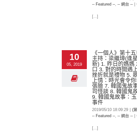
-- Featured --
,
-- 網台 --
|
[...]
《一個人》第十五
10
主持：梁繼璋(逢
新) 1. 昨日的媽媽 
05, 2019
口 3. 對的時間遇上
挫折就是禮物 5. 歌b
上情：時光會令你
張臉 7. 韓國鬼
司怪談 8. 韓國
9. 韓國鬼故事：
事件
2019/05/10 18:09:29
|
(
-- Featured --
,
-- 網台 --
|
[...]