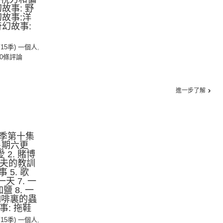
幻故事: 野
幻故事:洋
奇幻故事:
第15季) 一個人
,
0條評論
進一步了解
季第十集
星期六更
 2. 賭博
漁夫的教訓
 5. 歌
一天 7. 一
鹽 8. 一
咖啡裏的蟲
事: 拖鞋
第15季) 一個人
,