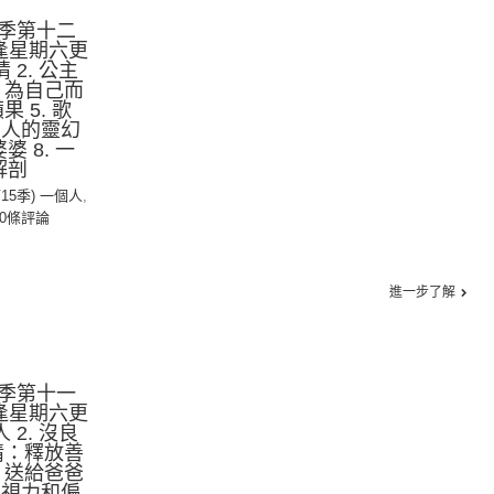
季第十二
逢星期六更
 2. 公主
情：為自己而
果 5. 歌
 一個人的靈幻
婆 8. 一
解剖
第15季) 一個人
,
0條評論
進一步了解
季第十一
逢星期六更
 2. 沒良
上情：釋放善
. 送給爸爸
6. 視力和偏