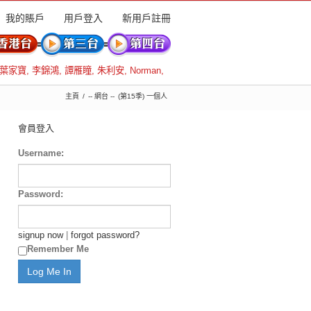
我的賬戶
用戶登入
新用戶註冊
葉家寶
,
李錦鴻
,
譚雁瞳
,
朱利安
,
Norman
,
主頁
-- 網台 --
(第15季) 一個人
會員登入
Username:
Password:
signup now
|
forgot password?
Remember Me