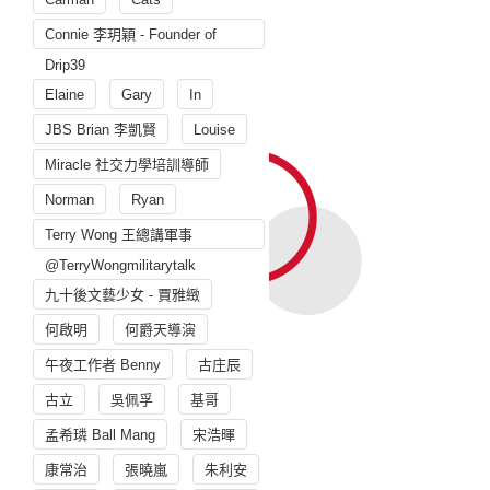
Connie 李玥穎 - Founder of
Drip39
Elaine
Gary
In
JBS Brian 李凱賢
Louise
Miracle 社交力學培訓導師
Norman
Ryan
Terry Wong 王總講軍事
@TerryWongmilitarytalk
九十後文藝少女 - 賈雅緻
何啟明
何爵天導演
午夜工作者 Benny
古庄辰
古立
吳佩孚
基哥
孟希璘 Ball Mang
宋浩暉
康常治
張曉嵐
朱利安