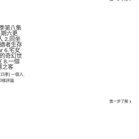
季第八集
星期六更
人 2.同坐
：適者生存
r 6.宅女
人的奇幻世
 8.一個
速之客
第15季) 一個人
,
0條評論
進一步了解