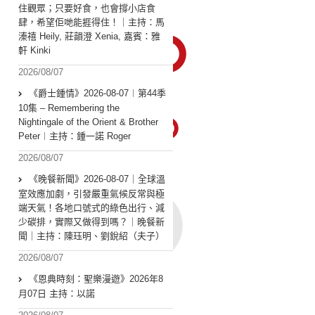
住觀眾；只要好食，也會撐小店食
肆，希望佢哋能捱得住！｜主持：馬
溱禧 Heily, 莊韻澄 Xenia, 嘉賓：雅
軒 Kinki
2026/08/07
《爵士鍾情》2026-08-07︱第44季
10集 – Remembering the
Nightingale of the Orient & Brother
Peter︱主持：鍾一諾 Roger
2026/08/07
《晚餐新聞》2026-08-07｜全球溫
室效應加劇，引發嚴重氣候反常與極
端天氣！各地口號式的綠色出行、減
少碳排，實際又做得到嗎？｜晚餐新
聞｜主持：陳珏明、劉銳紹（夫子）
2026/08/07
《恩典時刻：聖樂漫遊》2026年8
月07日 主持：以諾