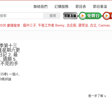
聯絡我們
訂購服務
節目表
節目重溫
D100 慶爆搜尋 :
瘋中三子
,
午夜工作者 Benny
,
古庄辰
,
康常治
,
古立
,
Carman
,
羅倫斯
季第十三
逢星期六更
記 2. 最
 遺願 5.
. 看不見的手
第15季) 一個人
,
0條評論
進一步了解