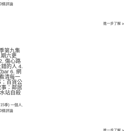
0條評論
進一步了解
季第九集
星期六更
2. 傷心路
錯的人 4.
ar 6. 網
看清每一
故事：百貨公
鬼故事：鄰居
玉水站自殺
第15季) 一個人
,
0條評論
進一步了解