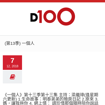
(第13季) 一個人
7
12, 2018
《一個人》第十三季第十三集 主持：梁繼璋(逢星期
六更新) 1.生命故事：明泰弟弟的殮房日記 2.原來 3.
媽，讓我拖你 4. 網上情： 請珍惜那個隨時陪你說話