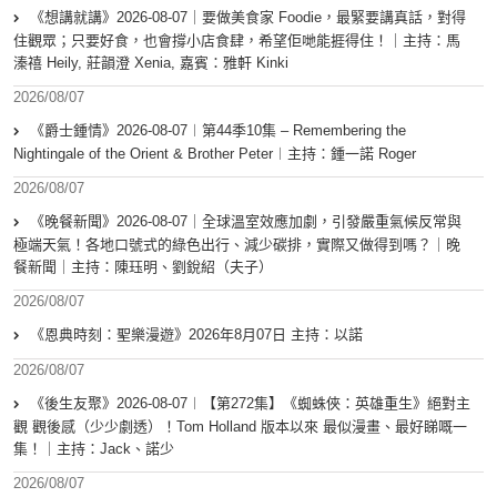
《想講就講》2026-08-07｜要做美食家 Foodie，最緊要講真話，對得
住觀眾；只要好食，也會撐小店食肆，希望佢哋能捱得住！｜主持：馬
溱禧 Heily, 莊韻澄 Xenia, 嘉賓：雅軒 Kinki
2026/08/07
《爵士鍾情》2026-08-07︱第44季10集 – Remembering the
Nightingale of the Orient & Brother Peter︱主持：鍾一諾 Roger
2026/08/07
《晚餐新聞》2026-08-07｜全球溫室效應加劇，引發嚴重氣候反常與
極端天氣！各地口號式的綠色出行、減少碳排，實際又做得到嗎？｜晚
餐新聞｜主持：陳珏明、劉銳紹（夫子）
2026/08/07
《恩典時刻：聖樂漫遊》2026年8月07日 主持：以諾
2026/08/07
《後生友聚》2026-08-07︱【第272集】《蜘蛛俠：英雄重生》絕對主
觀 觀後感（少少劇透）！Tom Holland 版本以來 最似漫畫、最好睇嘅一
集！｜主持：Jack、諾少
2026/08/07