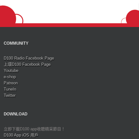
COMMUNITY
D100 Radio Facebook Page
上環D100 Facebook Page
Youtube
e-shop
Patreon
TuneIn
Twitter
DOWNLOAD
立即下載D100 app收聽精采節目！
D100 App iOS 用戶