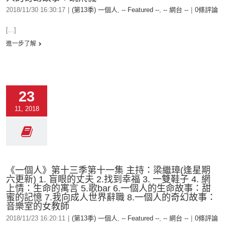
2018/11/30 16:30:17
|
(第13季) 一個人
,
-- Featured --
,
-- 網台 --
|
0條評論
[...]
進一步了解
23
11, 2018
《一個人》第十三季第十一集 主持：梁繼璋(逢星期
六更新) 1. 盲眼的丈夫 2.找到幸福 3. 一雙鞋子 4. 網
上情：生命的寓言 5.歌bar 6.一個人的生命故事：甜
蜜的記憶 7.我向成人世界辭職 8.一個人的奇幻故事：
音樂室的女教師
2018/11/23 16:20:11
|
(第13季) 一個人
,
-- Featured --
,
-- 網台 --
|
0條評論