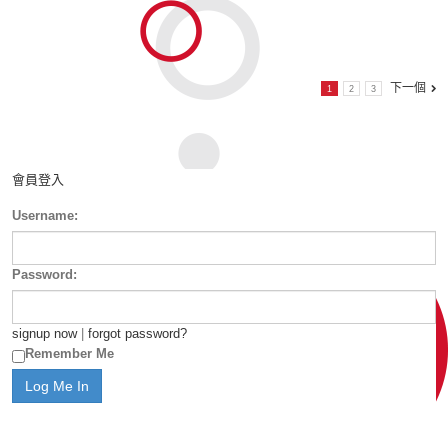
下一個
1
2
3
會員登入
Username:
Password:
signup now
|
forgot password?
Remember Me