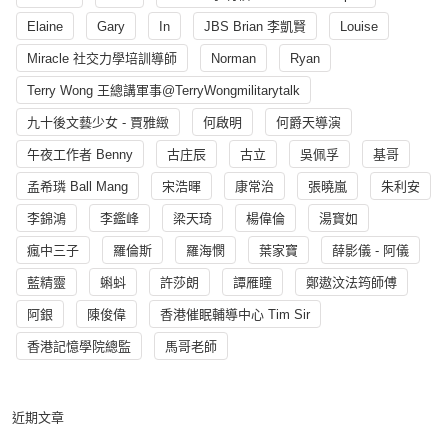
Elaine
Gary
In
JBS Brian 李凱賢
Louise
Miracle 社交力學培訓導師
Norman
Ryan
Terry Wong 王總講軍事@TerryWongmilitarytalk
九十後文藝少女 - 賈雅緻
何啟明
何爵天導演
午夜工作者 Benny
古庄辰
古立
吳佩孚
基哥
孟希璘 Ball Mang
宋浩暉
康常治
張曉嵐
朱利安
李錦鴻
李鑑峰
梁天琦
楊偉倫
湯寳如
瘋中三子
羅倫斯
羅海憫
葉家寶
薛影儀 - 阿儀
藍精靈
蝌蚪
許莎朗
譚雁瞳
鄭遨汶法筠師傅
阿銀
陳俊偉
香港催眠輔導中心 Tim Sir
香港記憶學院總監
馬哥老師
近期文章