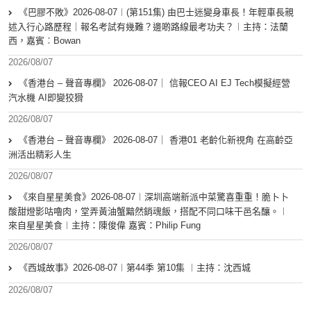
《巴膠不敗》2026-08-07︱(第151集) 由巴士迷變身車長！年輕車長親
述入行心路歷程｜報名考試有幾難？邊啲路線最考功夫？︱主持：法蘭
西，嘉賓︰Bowan
2026/08/07
《香港台 – 聲音專欄》 2026-08-07｜ 信報CEO AI EJ Tech模擬經營
汽水機 AI即變狡猾
2026/08/07
《香港台 – 聲音專欄》 2026-08-07｜ 香港01 老齡化新視角 在高齡亞
洲活出精彩人生
2026/08/07
《來自星星美食》2026-08-07︱深圳高端新派中菜驚喜重重！脆卜卜
酸甜燈影咕嚕肉，堂弄黃油蟹黯然銷魂飯，搭配不同口味干邑名釀。︱
來自星星美食︱主持：陳俊偉 嘉賓：Philip Fung
2026/08/07
《西城故事》2026-08-07︱第44季 第10集 ︱主持：沈西城
2026/08/07