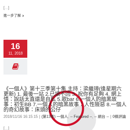
[...]
進一步了解
16
11, 2018
《一個人》第十三季第十集 主持：梁繼璋(逢星期六
更新) 1. 最後一站 2.已讀不回 3. 祝你有足夠 4. 網上
情：說話太直還是自私 5.歌bar 6.一個人的暗黑故
事：初生BB 7.一個人的暗黑故事：人性險惡 8.一個人
的奇幻故事：床頭的公仔
2018/11/16 16:15:15
|
(第13季) 一個人
,
-- Featured --
,
-- 網台 --
|
0條評論
[...]