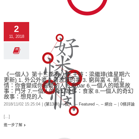
2
11, 2018
《一個人》第十三季第八集 主持：梁繼璋(逢星期六
更新) 1. 外公外婆 2.最浪漫的事 3. 窮與富 4. 網上
情：你會變成你最愛的人 5.歌bar 6.一個人的暗黑故
事：門牙 7.一個人的奇幻故事：食家 8.一個人的奇幻
故事：想見的人
2018/11/02 15:25:04
|
(第13季) 一個人
,
-- Featured --
,
-- 網台 --
|
0條評論
[...]
進一步了解