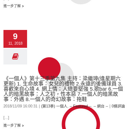
進一步了解
9
11, 2018
《一個人》第十三季第九集 主持：梁繼璋(逢星期六
更新) 1. 生命故事：女兒的禮物 2.永遠的後備球員 3.
喜歡來自心境 4. 網上情：人總要堅強 5.歌bar 6.一個
人的暗黑故事：人之初，性本惡 7.一個人的暗黑故
事：外遇 8.一個人的奇幻故事：拖鞋
2018/11/09 16:00:31
|
(第13季) 一個人
,
-- Featured --
,
-- 網台 --
|
0條評論
[...]
進一步了解