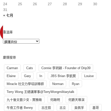
24
25
26
27
28
29
30
31
« 七月
重溫庫
慶爆搜尋
Carman
Cats
Connie 李玥穎 - Founder of Drip39
Elaine
Gary
In
JBS Brian 李凱賢
Louise
Miracle 社交力學培訓導師
Norman
Ryan
Terry Wong 王總講軍事@TerryWongmilitarytalk
九十後文藝少女 - 賈雅緻
何啟明
何爵天導演
午夜工作者 Benny
古庄辰
古立
吳佩孚
基哥