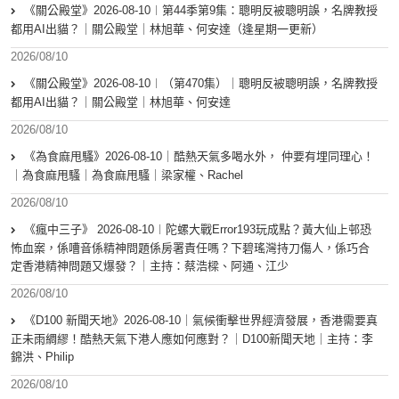
《關公殿堂》2026-08-10︱第44季第9集：聰明反被聰明誤，名牌教授
都用AI出貓？｜關公殿堂｜林旭華、何安達（逢星期一更新）
2026/08/10
《關公殿堂》2026-08-10︱（第470集）｜聰明反被聰明誤，名牌教授
都用AI出貓？｜關公殿堂｜林旭華、何安達
2026/08/10
《為食麻甩騷》2026-08-10｜酷熱天氣多喝水外， 仲要有埋同理心！
｜為食麻甩騷｜為食麻甩騷｜梁家權、Rachel
2026/08/10
《瘋中三子》 2026-08-10︱陀螺大戰Error193玩成點？黃大仙上邨恐
怖血案，係嘈音係精神問題係房署責任嗎？下碧瑤灣持刀傷人，係巧合
定香港精神問題又爆發？｜主持：蔡浩樑、阿通、江少
2026/08/10
《D100 新聞天地》2026-08-10｜氣候衝擊世界經濟發展，香港需要真
正未雨綢繆！酷熱天氣下港人應如何應對？｜D100新聞天地｜主持：李
錦洪、Philip
2026/08/10