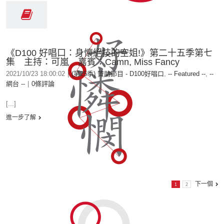
《D100 好唱口：身懷絕技的空姐!》第二十五季第七
集 主持：可嵐 嘉賓：Camn, Miss Fancy
2021/10/23 18:00:02
|
(第25季) 贊助節目 - D100好唱口
,
-- Featured --
,
--
網台 --
|
0條評論
[...]
進一步了解
下一個
1
2