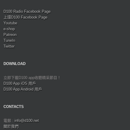
D100 Radio Facebook Page
上環D100 Facebook Page
Youtube
e-shop
Patreon
TuneIn
Twitter
DOWNLOAD
立即下載D100 app收聽精采節目！
D100 App iOS 用戶
D100 App Android 用戶
CONTACTS
電郵 :
info@d100.net
關於我們