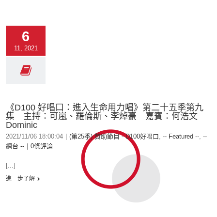
6
11, 2021
《D100 好唱口：進入生命用力唱》第二十五季第九
集 主持：可嵐、羅倫斯、李焯豪 嘉賓：何浩文
Dominic
2021/11/06 18:00:04
|
(第25季) 贊助節目 - D100好唱口
,
-- Featured --
,
--
網台 --
|
0條評論
[...]
進一步了解