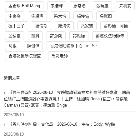
孟希璘 Ball Mang
宋浩暉
康常治
張曉嵐
朱利安
李錦鴻
李鑑峰
梁天琦
楊偉倫
湯寳如
瘋中三子
羅倫斯
羅海憫
葉家寶
薛影儀 - 阿儀
藍精靈
蝌蚪
許莎朗
譚雁瞳
鄭遨汶法筠師傅
阿銀
陳俊偉
香港催眠輔導中心 Tim Sir
香港記憶學院總監
馬哥老師
近期文章
《吾三吾四》2026-08-10｜今晚邀請到幸福女神連詩雅任嘉賓，同兩
位絲打主持圍爐談心事說近況！｜主持：徐加晴 Rona (吾三)，關嘉敏
Carman (吾四) 嘉賓：連詩雅 Shiga
2026/08/10
《恩典時刻》周一文化局︱2026-08-10︱主持：Eddy, Wylie
2026/08/10