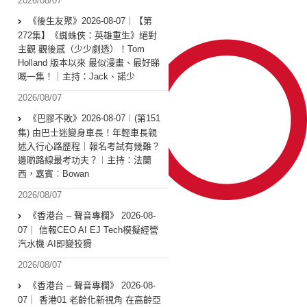
2026/08/07
《後生友聚》2026-08-07︱【第
272集】《蜘蛛俠：英雄重生》絕對
主觀 觀後感（少少劇透）！Tom
Holland 版本以來 最似漫畫、最好睇
嘅一集！｜主持：Jack、諾少
2026/08/07
《巴膠不敗》2026-08-07︱(第151
集) 由巴士迷變身車長！年輕車長親
述入行心路歷程｜報名考試有幾難？
邊啲路線最考功夫？︱主持：法蘭
西，嘉賓︰Bowan
2026/08/07
《香港台 – 聲音專欄》 2026-08-
07｜ 信報CEO AI EJ Tech模擬經營
汽水機 AI即變狡猾
2026/08/07
《香港台 – 聲音專欄》 2026-08-
07｜ 香港01 老齡化新視角 在高齡亞