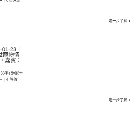
--
|
0條評論
進一步了解
01-23︱
世寵物情
e，嘉賓：
第38季) 魅影空
--
|
4 評論
進一步了解