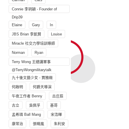
Connie 李玥穎 - Founder of
Drip39
Elaine
Gary
In
JBS Brian 李凱賢
Louise
Miracle 社交力學培訓導師
Norman
Ryan
Terry Wong 王總講軍事
@TerryWongmilitarytalk
九十後文藝少女 - 賈雅緻
何啟明
何爵天導演
午夜工作者 Benny
古庄辰
古立
吳佩孚
基哥
孟希璘 Ball Mang
宋浩暉
康常治
張曉嵐
朱利安