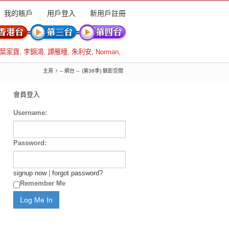
我的賬戶
用戶登入
新用戶註冊
葉家寶
,
李錦鴻
,
譚雁瞳
,
朱利安
,
Norman
,
主頁
-- 網台 --
(第38季) 魅影空間
會員登入
Username:
Password:
signup now
|
forgot password?
Remember Me