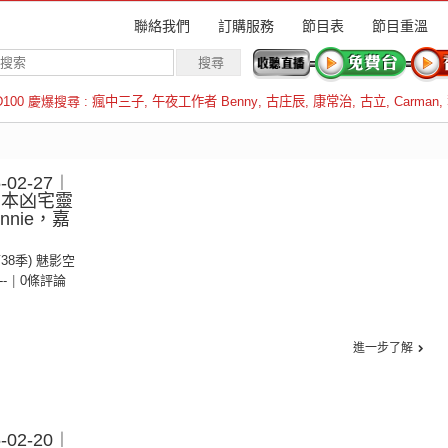
聯絡我們
訂購服務
節目表
節目重溫
D100 慶爆搜尋 :
瘋中三子
,
午夜工作者 Benny
,
古庄辰
,
康常治
,
古立
,
Carman
,
羅倫斯
02-27︱
日本凶宅靈
nie，嘉
第38季) 魅影空
--
|
0條評論
進一步了解
02-20︱