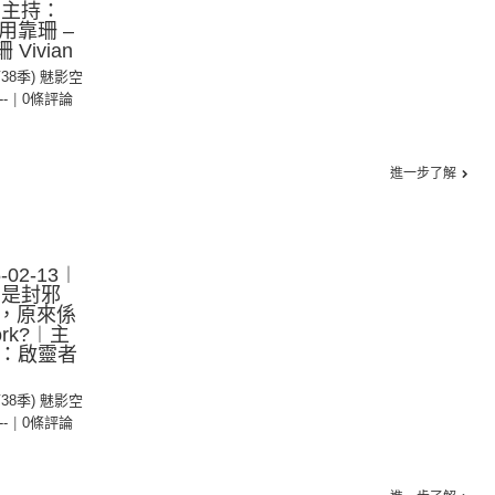
︱主持：
御用靠珊 –
Vivian
第38季) 魅影空
--
|
0條評論
進一步了解
02-13︱
利是封邪
，原來係
rk?︱主
賓：啟靈者
第38季) 魅影空
--
|
0條評論