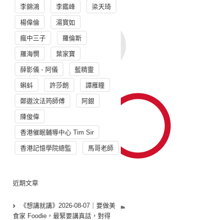
李錦鴻
李鑑峰
梁天琦
楊偉倫
湯寳如
瘋中三子
羅倫斯
羅海憫
葉家寶
薛影儀 - 阿儀
藍精靈
蝌蚪
許莎朗
譚雁瞳
鄭遨汶法筠師傅
阿銀
陳俊偉
香港催眠輔導中心 Tim Sir
香港記憶學院總監
馬哥老師
近期文章
《想講就講》2026-08-07｜要做美
食家 Foodie，最緊要講真話，對得