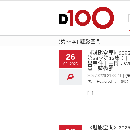
(第38季) 魅影空間
《魅影空間》2025-
26
第38季第13集：
異事件︱主持：Win
02, 2025
賓：藍秀朗
2025/02/26 21:00:41
|
(
間
,
-- Featured --
,
-- 網台 
[...]
《魅影空間》2025-