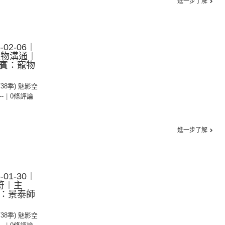
進一步了解
02-06︱
寵物溝通︱
嘉賓：寵物
第38季) 魅影空
--
|
0條評論
進一步了解
01-30︱
符︱主
賓：景泰師
第38季) 魅影空