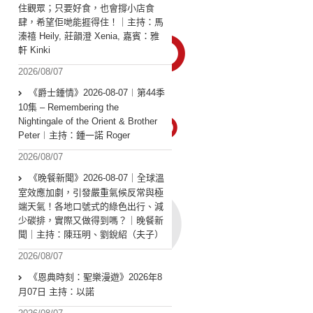
住觀眾；只要好食，也會撐小店食
肆，希望佢哋能捱得住！｜主持：馬
溱禧 Heily, 莊韻澄 Xenia, 嘉賓：雅
軒 Kinki
2026/08/07
《爵士鍾情》2026-08-07︱第44季
10集 – Remembering the
Nightingale of the Orient & Brother
Peter︱主持：鍾一諾 Roger
2026/08/07
《晚餐新聞》2026-08-07｜全球溫
室效應加劇，引發嚴重氣候反常與極
端天氣！各地口號式的綠色出行、減
少碳排，實際又做得到嗎？｜晚餐新
聞｜主持：陳珏明、劉銳紹（夫子）
2026/08/07
《恩典時刻：聖樂漫遊》2026年8
月07日 主持：以諾