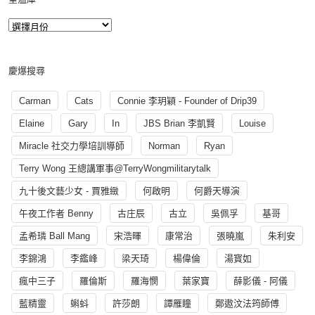
慶爆搜尋
Carman
Cats
Connie 李玥穎 - Founder of Drip39
Elaine
Gary
In
JBS Brian 李凱賢
Louise
Miracle 社交力學培訓導師
Norman
Ryan
Terry Wong 王總講軍事@TerryWongmilitarytalk
九十後文藝少女 - 賈雅緻
何啟明
何爵天導演
午夜工作者 Benny
古庄辰
古立
吳佩孚
基哥
孟希璘 Ball Mang
宋浩暉
康常治
張曉嵐
朱利安
李錦鴻
李鑑峰
梁天琦
楊偉倫
湯寳如
瘋中三子
羅倫斯
羅海憫
葉家寶
薛影儀 - 阿儀
藍精靈
蝌蚪
許莎朗
譚雁瞳
鄭遨汶法筠師傅