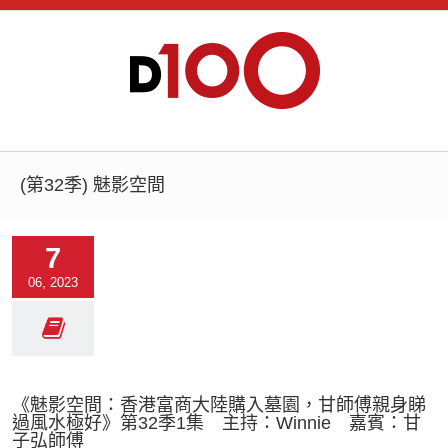
(第32季) 魅影空間
7
06, 2023
《魅影空間：香港富商大陸購入墓園，甘師傅親身睇
過風水極好》第32季1集 主持：Winnie 嘉賓：甘
子弘師傅