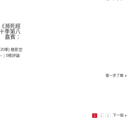
《瀕死經
十季第八
e 嘉賓：
第20季) 魅影空
--
|
0條評論
進一步了解
下一個
1
2
3