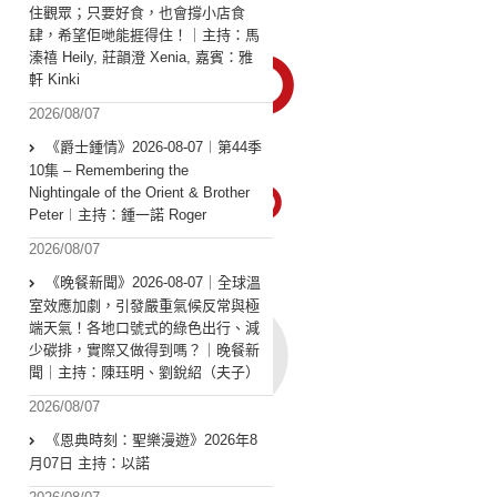
住觀眾；只要好食，也會撐小店食
肆，希望佢哋能捱得住！｜主持：馬
溱禧 Heily, 莊韻澄 Xenia, 嘉賓：雅
軒 Kinki
2026/08/07
《爵士鍾情》2026-08-07︱第44季
10集 – Remembering the
Nightingale of the Orient & Brother
Peter︱主持：鍾一諾 Roger
2026/08/07
《晚餐新聞》2026-08-07｜全球溫
室效應加劇，引發嚴重氣候反常與極
端天氣！各地口號式的綠色出行、減
少碳排，實際又做得到嗎？｜晚餐新
聞｜主持：陳珏明、劉銳紹（夫子）
2026/08/07
《恩典時刻：聖樂漫遊》2026年8
月07日 主持：以諾