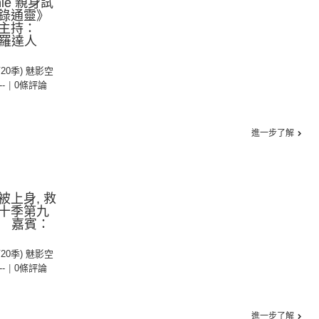
ie 親身試
錄通靈》
主持：
塔羅達人
第20季) 魅影空
--
|
0條評論
進一步了解
上身, 救
十季第九
e 嘉賓：
第20季) 魅影空
--
|
0條評論
進一步了解