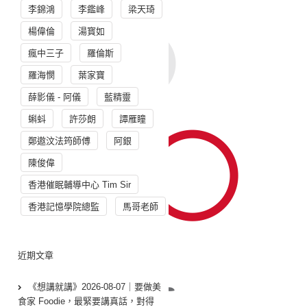
李錦鴻
李鑑峰
梁天琦
楊偉倫
湯寳如
瘋中三子
羅倫斯
羅海憫
葉家寶
薛影儀 - 阿儀
藍精靈
蝌蚪
許莎朗
譚雁瞳
鄭遨汶法筠師傅
阿銀
陳俊偉
香港催眠輔導中心 Tim Sir
香港記憶學院總監
馬哥老師
近期文章
《想講就講》2026-08-07｜要做美
食家 Foodie，最緊要講真話，對得