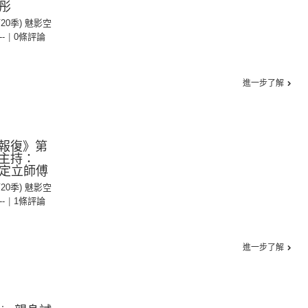
令彤
第20季) 魅影空
--
|
0條評論
進一步了解
報復》第
主持：
劉定立師傅
第20季) 魅影空
--
|
1條評論
進一步了解