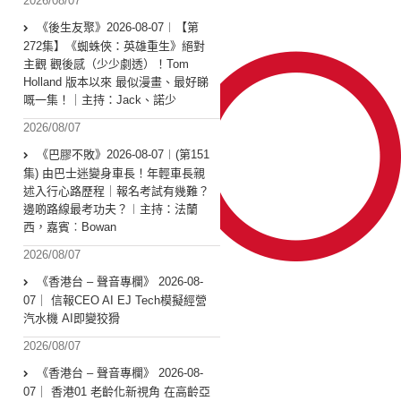
2026/08/07
《後生友聚》2026-08-07︱【第
272集】《蜘蛛俠：英雄重生》絕對
主觀 觀後感（少少劇透）！Tom
Holland 版本以來 最似漫畫、最好睇
嘅一集！｜主持：Jack、諾少
2026/08/07
《巴膠不敗》2026-08-07︱(第151
集) 由巴士迷變身車長！年輕車長親
述入行心路歷程｜報名考試有幾難？
邊啲路線最考功夫？︱主持：法蘭
西，嘉賓︰Bowan
2026/08/07
《香港台 – 聲音專欄》 2026-08-
07｜ 信報CEO AI EJ Tech模擬經營
汽水機 AI即變狡猾
2026/08/07
《香港台 – 聲音專欄》 2026-08-
07｜ 香港01 老齡化新視角 在高齡亞