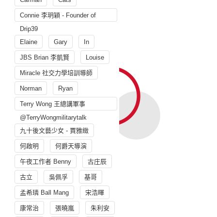
Connie 李玥穎 - Founder of
Drip39
Elaine
Gary
In
JBS Brian 李凱賢
Louise
Miracle 社交力學培訓導師
Norman
Ryan
Terry Wong 王總講軍事
@TerryWongmilitarytalk
九十後文藝少女 - 賈雅緻
何啟明
何爵天導演
午夜工作者 Benny
古庄辰
古立
吳佩孚
基哥
孟希璘 Ball Mang
宋浩暉
康常治
張曉嵐
朱利安