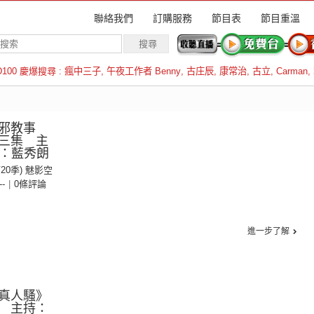
聯絡我們
訂購服務
節目表
節目重溫
D100 慶爆搜尋 :
瘋中三子
,
午夜工作者 Benny
,
古庄辰
,
康常治
,
古立
,
Carman
,
羅倫斯
邪教事
三集 主
賓：藍秀朗
第20季) 魅影空
--
|
0條評論
進一步了解
真人騷》
 主持：