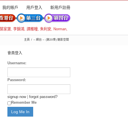
我的賬戶
用戶登入
新用戶註冊
葉家寶
,
李錦鴻
,
譚雁瞳
,
朱利安
,
Norman
,
主頁
-- 網台 --
(第20季) 魅影空間
會員登入
Username:
Password:
signup now
|
forgot password?
Remember Me