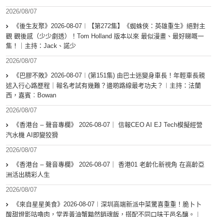
2026/08/07
《後生友聚》2026-08-07︱【第272集】《蜘蛛俠：英雄重生》絕對主
觀 觀後感（少少劇透）！Tom Holland 版本以來 最似漫畫、最好睇嘅一
集！｜主持：Jack、諾少
2026/08/07
《巴膠不敗》2026-08-07︱(第151集) 由巴士迷變身車長！年輕車長親
述入行心路歷程｜報名考試有幾難？邊啲路線最考功夫？︱主持：法蘭
西，嘉賓︰Bowan
2026/08/07
《香港台 – 聲音專欄》 2026-08-07｜ 信報CEO AI EJ Tech模擬經營
汽水機 AI即變狡猾
2026/08/07
《香港台 – 聲音專欄》 2026-08-07｜ 香港01 老齡化新視角 在高齡亞
洲活出精彩人生
2026/08/07
《來自星星美食》2026-08-07︱深圳高端新派中菜驚喜重重！脆卜卜
酸甜燈影咕嚕肉，堂弄黃油蟹黯然銷魂飯，搭配不同口味干邑名釀。︱