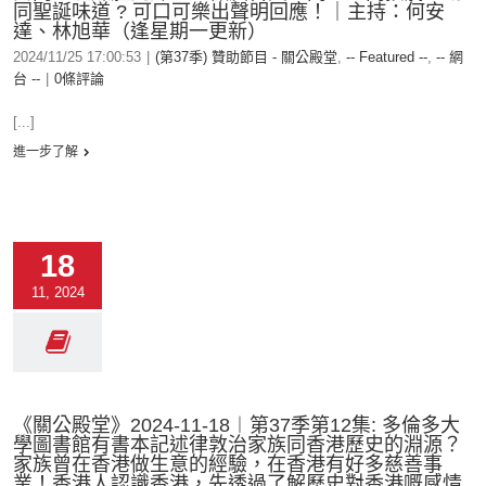
同聖誕味道 ? 可口可樂出聲明回應！｜主持：何安
達、林旭華（逢星期一更新）
2024/11/25 17:00:53
|
(第37季) 贊助節目 - 關公殿堂
,
-- Featured --
,
-- 網
台 --
|
0條評論
[...]
進一步了解
18
11, 2024
《關公殿堂》2024-11-18︱第37季第12集: 多倫多大
學圖書館有書本記述律敦治家族同香港歷史的淵源？
家族曾在香港做生意的經驗，在香港有好多慈善事
業！香港人認識香港，先透過了解歷史對香港嘅感情