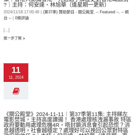
?｜主持：何安達、林旭華（逢星期一更新）
2024/11/18 17:00:48
|
(第37季) 贊助節目 - 關公殿堂
,
-- Featured --
,
-- 網
台 --
|
0條評論
[...]
進一步了解
11
11, 2024
《關公殿堂》2024-11-11︱第37季第11集: 主持睇左
電影焚城，主持高度讚揚！ 香港處理核洩漏事故 特區
政府要動用處理危機4R，唔封鎖消息會引起恐慌？消
息越透明，社會越穩定？處理好可以挽回公眾對特區