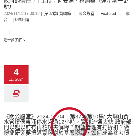
政府的信任 ?｜主持：何安達、林旭華（逢星期一更
新）
2024/11/11 17:00:18
|
(第37季) 贊助節目 - 關公殿堂
,
-- Featured --
,
-- 網
台 --
|
0條評論
[...]
進一步了解
4
11, 2024
《關公殿堂》2024-11-04︱第37季第10集: 大嶼山食
水管爆侯東涌停水超過12小時，資訊流通太快 政府部
門以起以前冇再花功夫解釋？期望管理有打折扣？做
傳播研究要搵返資料對於基層嚟講，如何成為參考價