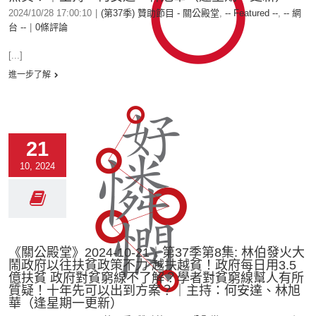
2024/10/28 17:00:10
|
(第37季) 贊助節目 - 關公殿堂
,
-- Featured --
,
-- 網
台 --
|
0條評論
[...]
進一步了解
21
10, 2024
《關公殿堂》2024-10-21︱第37季第8集: 林伯發火大
鬧政府以往扶貧政策不力 越扶越貧！政府每日用3.5
億扶貧 政府對貧窮線不了解？學者對貧窮線幫人有所
質疑！十年先可以出到方案？｜主持：何安達、林旭
華（逢星期一更新）