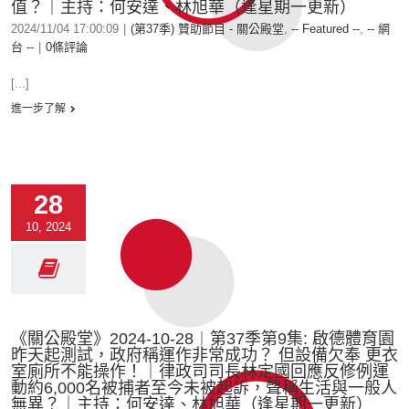
值？｜主持：何安達、林旭華（逢星期一更新）
2024/11/04 17:00:09
|
(第37季) 贊助節目 - 關公殿堂
,
-- Featured --
,
-- 網
台 --
|
0條評論
[...]
進一步了解
28
10, 2024
《關公殿堂》2024-10-28︱第37季第9集: 啟德體育園
昨天起測試，政府稱運作非常成功？ 但設備欠奉 更衣
室廁所不能操作！｜律政司司長林定國回應反修例運
動約6,000名被捕者至今未被起訴，聲稱生活與一般人
無異？｜主持：何安達、林旭華（逢星期一更新）