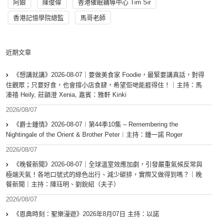
阿銀
陳俊偉
香港催眠輔導中心 Tim Sir
香港記憶學院總監
馬哥老師
近期文章
《想講就講》2026-08-07｜要做美食家 Foodie，最緊要講真話，對得
住觀眾；只要好食，也會撐小店食肆，希望佢哋能捱得住！｜主持：馬
溱禧 Heily, 莊韻澄 Xenia, 嘉賓：雅軒 Kinki
2026/08/07
《爵士鍾情》2026-08-07︱第44季10集 – Remembering the
Nightingale of the Orient & Brother Peter︱主持：鍾一諾 Roger
2026/08/07
《晚餐新聞》2026-08-07｜全球溫室效應加劇，引發嚴重氣候反常與
極端天氣！各地口號式的綠色出行、減少碳排，實際又做得到嗎？｜晚
餐新聞｜主持：陳珏明、劉銳紹（夫子）
2026/08/07
《恩典時刻：聖樂漫遊》2026年8月07日 主持：以諾