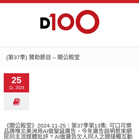
(第37季) 贊助節目 – 關公殿堂
25
11, 2024
《關公殿堂》2024-11-25︱第37季第13集: 可口可樂
品牌喺北美洲用AI做聖誕廣告，今年廣告說明惹來網
民同主流媒體批評 ? AI做廣告欠人同人之間接觸互動