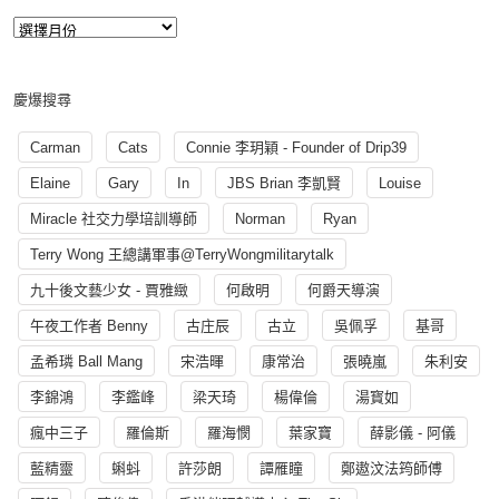
慶爆搜尋
Carman
Cats
Connie 李玥穎 - Founder of Drip39
Elaine
Gary
In
JBS Brian 李凱賢
Louise
Miracle 社交力學培訓導師
Norman
Ryan
Terry Wong 王總講軍事@TerryWongmilitarytalk
九十後文藝少女 - 賈雅緻
何啟明
何爵天導演
午夜工作者 Benny
古庄辰
古立
吳佩孚
基哥
孟希璘 Ball Mang
宋浩暉
康常治
張曉嵐
朱利安
李錦鴻
李鑑峰
梁天琦
楊偉倫
湯寳如
瘋中三子
羅倫斯
羅海憫
葉家寶
薛影儀 - 阿儀
藍精靈
蝌蚪
許莎朗
譚雁瞳
鄭遨汶法筠師傅