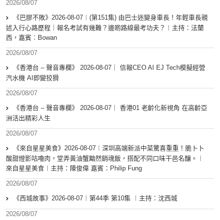
2026/08/07
《巴膠不敗》2026-08-07︱(第151集) 由巴士迷變身車長！年輕車長親
述入行心路歷程｜報名考試有幾難？邊啲路線最考功夫？︱主持：法蘭
西，嘉賓︰Bowan
2026/08/07
《香港台 – 聲音專欄》 2026-08-07｜ 信報CEO AI EJ Tech模擬經營
汽水機 AI即變狡猾
2026/08/07
《香港台 – 聲音專欄》 2026-08-07｜ 香港01 老齡化新視角 在高齡亞
洲活出精彩人生
2026/08/07
《來自星星美食》2026-08-07︱深圳高端新派中菜驚喜重重！脆卜卜
酸甜燈影咕嚕肉，堂弄黃油蟹黯然銷魂飯，搭配不同口味干邑名釀。︱
來自星星美食︱主持：陳俊偉 嘉賓：Philip Fung
2026/08/07
《西城故事》2026-08-07︱第44季 第10集 ︱主持：沈西城
2026/08/07