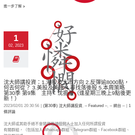
進一步了解
1
02, 2023
沈大師講投資：1.港股及大市方向 2.反彈逾8000點，
何去何從？ 3.美股及美匯 4.尋找落後股 5.本周策略
第30季 第9集 主持：沈振盈（逢星期三晚上9點後更
新！）
2023/02/01 20:30:56
|
(第30季) 沈大師講投資
,
-- Featured --
,
-- 網台 --
|
1
條評論
沈大師或其助手絕不會隨便邀請任何人士加入任何所謂投資
有關群組，（包括加入 Whatsapp群組、Telegram群組、Facebook群組、