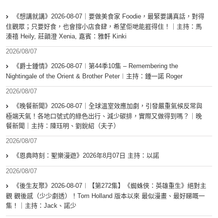
《想講就講》2026-08-07｜要做美食家 Foodie，最緊要講真話，對得
住觀眾；只要好食，也會撐小店食肆，希望佢哋能捱得住！｜主持：馬
溱禧 Heily, 莊韻澄 Xenia, 嘉賓：雅軒 Kinki
2026/08/07
《爵士鍾情》2026-08-07︱第44季10集 – Remembering the
Nightingale of the Orient & Brother Peter︱主持：鍾一諾 Roger
2026/08/07
《晚餐新聞》2026-08-07｜全球溫室效應加劇，引發嚴重氣候反常與
極端天氣！各地口號式的綠色出行、減少碳排，實際又做得到嗎？｜晚
餐新聞｜主持：陳珏明、劉銳紹（夫子）
2026/08/07
《恩典時刻：聖樂漫遊》2026年8月07日 主持：以諾
2026/08/07
《後生友聚》2026-08-07︱【第272集】《蜘蛛俠：英雄重生》絕對主
觀 觀後感（少少劇透）！Tom Holland 版本以來 最似漫畫、最好睇嘅一
集！｜主持：Jack、諾少