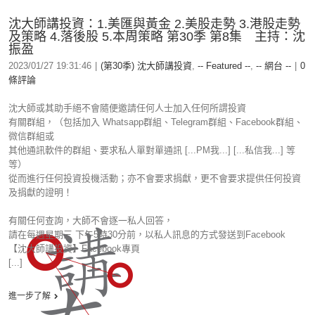
沈大師講投資：1.美匯與黃金 2.美股走勢 3.港股走勢
及策略 4.落後股 5.本周策略 第30季 第8集 主持：沈
振盈
2023/01/27 19:31:46
|
(第30季) 沈大師講投資
,
-- Featured --
,
-- 網台 --
|
0
條評論
沈大師或其助手絕不會隨便邀請任何人士加入任何所謂投資
有關群組，（包括加入 Whatsapp群組、Telegram群組、Facebook群組、
微信群組或
其他通訊軟件的群組、要求私人單對單通訊 [...PM我...] [...私信我...] 等
等）
從而進行任何投資投機活動；亦不會要求捐獻，更不會要求提供任何投資
及捐獻的證明！
有關任何查詢，大師不會逐一私人回答，
請在每週星期三 下午5時30分前，以私人訊息的方式發送到Facebook
【沈大師講投資】Facebook專頁
[...]
進一步了解