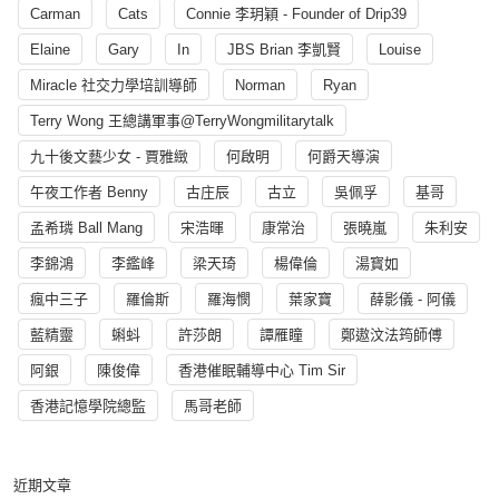
Carman
Cats
Connie 李玥穎 - Founder of Drip39
Elaine
Gary
In
JBS Brian 李凱賢
Louise
Miracle 社交力學培訓導師
Norman
Ryan
Terry Wong 王總講軍事@TerryWongmilitarytalk
九十後文藝少女 - 賈雅緻
何啟明
何爵天導演
午夜工作者 Benny
古庄辰
古立
吳佩孚
基哥
孟希璘 Ball Mang
宋浩暉
康常治
張曉嵐
朱利安
李錦鴻
李鑑峰
梁天琦
楊偉倫
湯寳如
瘋中三子
羅倫斯
羅海憫
葉家寶
薛影儀 - 阿儀
藍精靈
蝌蚪
許莎朗
譚雁瞳
鄭遨汶法筠師傅
阿銀
陳俊偉
香港催眠輔導中心 Tim Sir
香港記憶學院總監
馬哥老師
近期文章