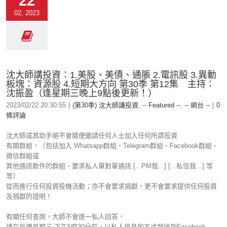
22
02, 2023
沈大師講投資：1.美股、美債、通脹 2.電訊股 3.異動
板塊：資源股 4.短期大方向 第30季 第12集 主持：
沈振盈（逢星期三晚上9點後更新！）
2023/02/22 20:30:55
|
(第30季) 沈大師講投資
,
-- Featured --
,
-- 網台 --
|
0
條評論
沈大師或其助手絕不會隨便邀請任何人士加入任何所謂投資
有關群組，（包括加入 Whatsapp群組、Telegram群組、Facebook群組、
微信群組或
其他通訊軟件的群組、要求私人單對單通訊 [...PM我...] [...私信我...] 等
等）
從而進行任何投資投機活動；亦不會要求捐獻，更不會要求提供任何投資
及捐獻的證明！
有關任何查詢，大師不會逐一私人回答，
請在每週星期三 下午5時30分前，以私人訊息的方式發送到Facebook