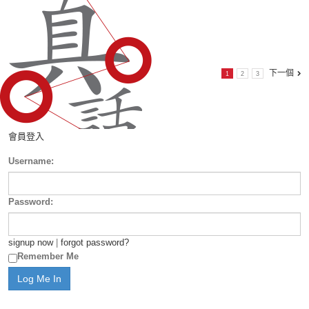
下一個
1
2
3
會員登入
Username:
Password:
signup now
|
forgot password?
Remember Me