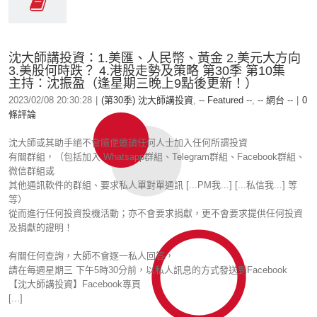
沈大師講投資：1.美匯、人民幣、黃金 2.美元大方向
3.美股何時跌？ 4.港股走勢及策略 第30季 第10集
主持：沈振盈（逢星期三晚上9點後更新！）
2023/02/08 20:30:28
|
(第30季) 沈大師講投資
,
-- Featured --
,
-- 網台 --
|
0
條評論
沈大師或其助手絕不會隨便邀請任何人士加入任何所謂投資
有關群組，（包括加入 Whatsapp群組、Telegram群組、Facebook群組、
微信群組或
其他通訊軟件的群組、要求私人單對單通訊 [...PM我...] [...私信我...] 等
等）
從而進行任何投資投機活動；亦不會要求捐獻，更不會要求提供任何投資
及捐獻的證明！
有關任何查詢，大師不會逐一私人回答，
請在每週星期三 下午5時30分前，以私人訊息的方式發送到Facebook
【沈大師講投資】Facebook專頁
[...]