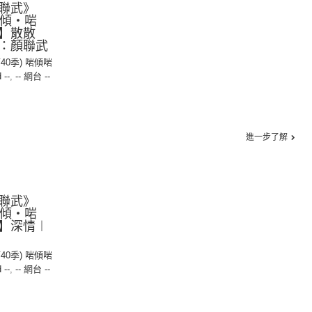
聯武》
【啱傾‧啱
】散散
：顏聯武
第40季) 啱傾啱
 --
,
-- 網台 --
進一步了解
聯武》
【啱傾‧啱
】深情︱
第40季) 啱傾啱
 --
,
-- 網台 --