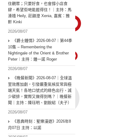
住觀眾；只要好食，也會撐小店食
肆，希望佢哋能捱得住！｜主持：馬
溱禧 Heily, 莊韻澄 Xenia, 嘉賓：雅
軒 Kinki
2026/08/07
《爵士鍾情》2026-08-07︱第44季
10集 – Remembering the
Nightingale of the Orient & Brother
Peter︱主持：鍾一諾 Roger
2026/08/07
《晚餐新聞》2026-08-07｜全球溫
室效應加劇，引發嚴重氣候反常與極
端天氣！各地口號式的綠色出行、減
少碳排，實際又做得到嗎？｜晚餐新
聞｜主持：陳珏明、劉銳紹（夫子）
2026/08/07
《恩典時刻：聖樂漫遊》2026年8
月07日 主持：以諾