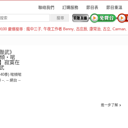
聯絡我們
訂購服務
節目表
節目重溫
D100 慶爆搜尋 :
瘋中三子
,
午夜工作者 Benny
,
古庄辰
,
康常治
,
古立
,
Carman
,
羅倫斯
聯武》
【啱傾‧啱
】寂寞在
武
第40季) 啱傾啱
 --
,
-- 網台 --
進一步了解