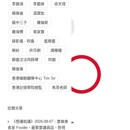
李錦鴻
李鑑峰
梁天琦
楊偉倫
湯寳如
瘋中三子
羅倫斯
羅海憫
葉家寶
薛影儀 - 阿儀
藍精靈
蝌蚪
許莎朗
譚雁瞳
鄭遨汶法筠師傅
阿銀
陳俊偉
香港催眠輔導中心 Tim Sir
香港記憶學院總監
馬哥老師
近期文章
《想講就講》2026-08-07｜要做美
食家 Foodie，最緊要講真話，對得