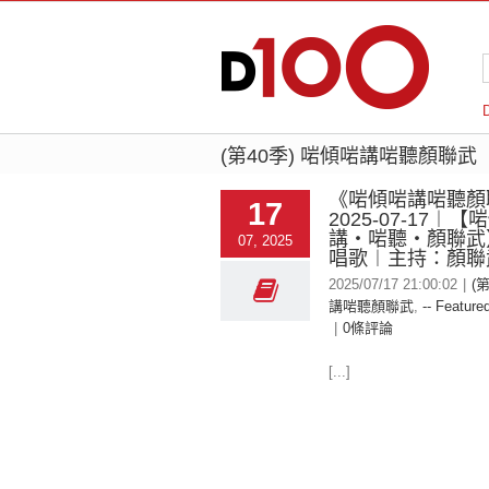
(第40季) 啱傾啱講啱聽顏聯武
《啱傾啱講啱聽顏
17
2025-07-17︱
講‧啱聽‧顏聯武
07, 2025
唱歌︱主持：顏聯
2025/07/17 21:00:02
|
(
講啱聽顏聯武
,
-- Featured
|
0條評論
[...]