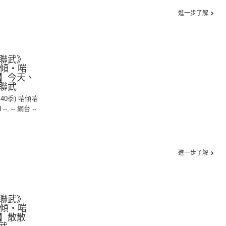
進一步了解
聯武》
【啱傾‧啱
】今天、
聯武
第40季) 啱傾啱
 --
,
-- 網台 --
進一步了解
聯武》
【啱傾‧啱
】散散