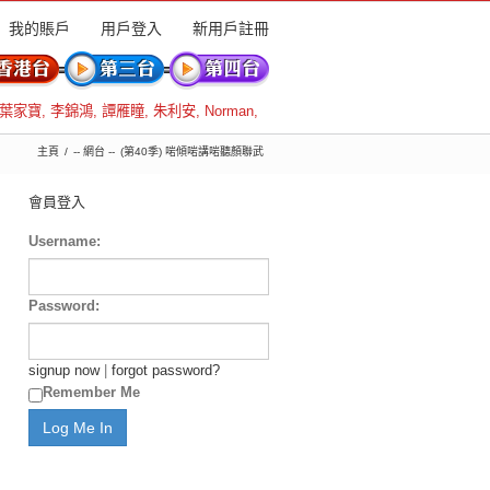
我的賬戶
用戶登入
新用戶註冊
葉家寶
,
李錦鴻
,
譚雁瞳
,
朱利安
,
Norman
,
主頁
-- 網台 --
(第40季) 啱傾啱講啱聽顏聯武
會員登入
Username:
Password:
signup now
|
forgot password?
Remember Me