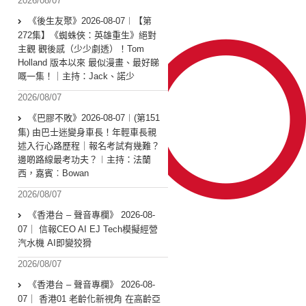
2026/08/07
《後生友聚》2026-08-07︱【第
272集】《蜘蛛俠：英雄重生》絕對
主觀 觀後感（少少劇透）！Tom
Holland 版本以來 最似漫畫、最好睇
嘅一集！｜主持：Jack、諾少
2026/08/07
《巴膠不敗》2026-08-07︱(第151
集) 由巴士迷變身車長！年輕車長親
述入行心路歷程｜報名考試有幾難？
邊啲路線最考功夫？︱主持：法蘭
西，嘉賓︰Bowan
2026/08/07
《香港台 – 聲音專欄》 2026-08-
07｜ 信報CEO AI EJ Tech模擬經營
汽水機 AI即變狡猾
2026/08/07
《香港台 – 聲音專欄》 2026-08-
07｜ 香港01 老齡化新視角 在高齡亞