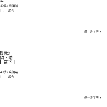
武
第40季) 啱傾啱
 --
,
-- 網台 --
進一步了解
聯武》
【啱傾‧啱
】當下︱
第40季) 啱傾啱
 --
,
-- 網台 --
進一步了解