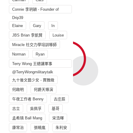
Connie 李玥穎 - Founder of
Drip39
Elaine
Gary
In
JBS Brian 李凱賢
Louise
Miracle 社交力學培訓導師
Norman
Ryan
Terry Wong 王總講軍事
@TerryWongmilitarytalk
九十後文藝少女 - 賈雅緻
何啟明
何爵天導演
午夜工作者 Benny
古庄辰
古立
吳佩孚
基哥
孟希璘 Ball Mang
宋浩暉
康常治
張曉嵐
朱利安