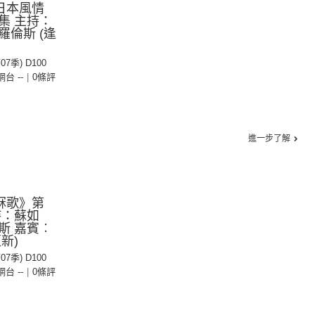
：日本風情
集 主持：
倫斯 (逢
07季) D100
 網台 --
|
0條評
進一步了解
：冧歌》第
持：蘇如
斯 嘉賓︰
新)
07季) D100
 網台 --
|
0條評