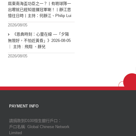
屆東南海盃功臣之一？丨有啲球隊一
出嚟就已經知道攞冠軍喇！丨靜江思
憶往日時丨主持：何靜江、Philip Lui
2026/08/05
《恩典時刻：心靈在線 —「夕陽
無限好，不怕近黃昏」》2026-08-05
｜ 主持 : 飛翔 、靜兒
2026/08/05
PAYMENT INFO
請捐款到D100恒生銀行戶口：
戶口名稱: Global Chinese Network
Limited