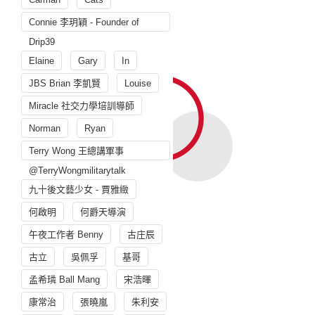
Connie 李玥穎 - Founder of
Drip39
Elaine
Gary
In
JBS Brian 李凱賢
Louise
Miracle 社交力學培訓導師
Norman
Ryan
Terry Wong 王總講軍事
@TerryWongmilitarytalk
九十後文藝少女 - 賈雅緻
何啟明
何爵天導演
午夜工作者 Benny
古庄辰
古立
吳佩孚
基哥
孟希璘 Ball Mang
宋浩暉
康常治
張曉嵐
朱利安