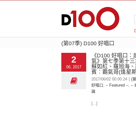
(第07季) D100 好唱口
《D100 好唱口
2
氣》第七季第十三
蘇如紅、羅旭海、
06, 2017
賓︰霸氣哥(逢星期
2017/06/02 00:00:24
|
(第
好唱口
,
-- Featured --
,
--
論
[...]