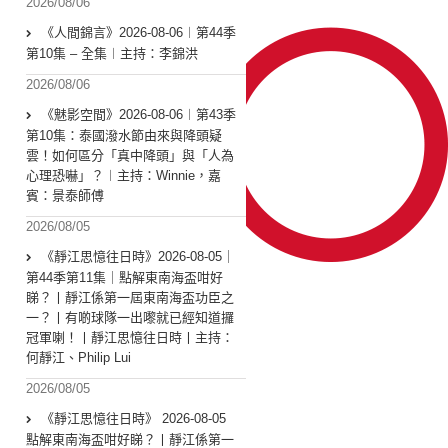
2026/08/06
《人間錦言》2026-08-06︱第44季
第10集 – 全集︱主持：李錦洪
2026/08/06
《魅影空間》2026-08-06︱第43季
第10集：泰國潑水節由來與降頭疑
雲！如何區分「真中降頭」與「人為
心理恐嚇」？︱主持：Winnie，嘉
賓：景泰師傅
2026/08/05
《靜江思憶往日時》2026-08-05｜
第44季第11集｜點解東南海盃咁好
睇？丨靜江係第一屆東南海盃功臣之
一？丨有啲球隊一出嚟就已經知道攞
冠軍喇！丨靜江思憶往日時丨主持：
何靜江、Philip Lui
2026/08/05
《靜江思憶往日時》 2026-08-05
點解東南海盃咁好睇？丨靜江係第一