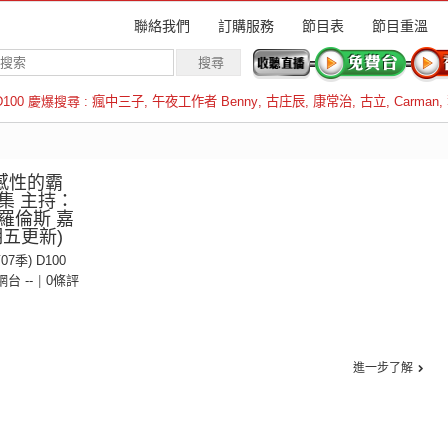
聯絡我們
訂購服務
節目表
節目重溫
D100 慶爆搜尋 :
瘋中三子
,
午夜工作者 Benny
,
古庄辰
,
康常治
,
古立
,
Carman
,
羅倫斯
：感性的霸
集 主持：
羅倫斯 嘉
五更新)
07季) D100
 網台 --
|
0條評
進一步了解