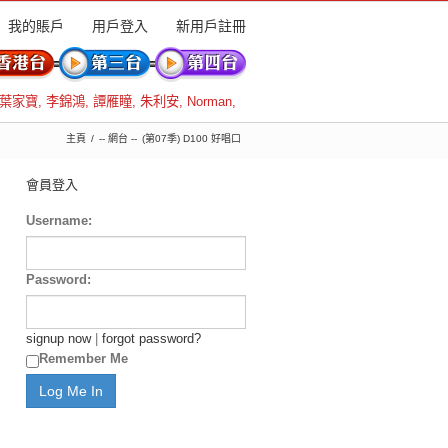
我的賬戶
用戶登入
新用戶註冊
葉家寶
,
李錦鴻
,
譚雁瞳
,
朱利安
,
Norman
,
主頁
-- 網台 --
(第07季) D100 好唱口
會員登入
Username:
Password:
signup now
|
forgot password?
Remember Me