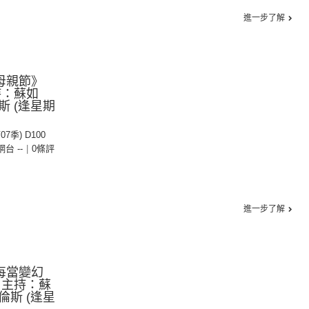
進一步了解
：母親節》
持：蘇如
 (逢星期
07季) D100
 網台 --
|
0條評
進一步了解
：每當變幻
 主持：蘇
斯 (逢星