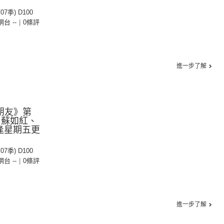
07季) D100
 網台 --
|
0條評
進一步了解
：朋友》第
：蘇如紅、
逢星期五更
07季) D100
 網台 --
|
0條評
進一步了解