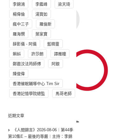
李錦鴻
李鑑峰
梁天琦
楊偉倫
湯寳如
瘋中三子
羅倫斯
羅海憫
葉家寶
薛影儀 - 阿儀
藍精靈
蝌蚪
許莎朗
譚雁瞳
鄭遨汶法筠師傅
阿銀
陳俊偉
香港催眠輔導中心 Tim Sir
香港記憶學院總監
馬哥老師
近期文章
《人間錦言》2026-08-06︱第44季
第10集E – 最後的尊嚴︱主持：李錦