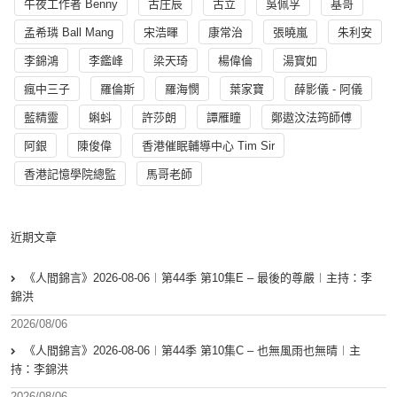
午夜工作者 Benny
古庄辰
古立
吳佩孚
基哥
孟希璘 Ball Mang
宋浩暉
康常治
張曉嵐
朱利安
李錦鴻
李鑑峰
梁天琦
楊偉倫
湯寳如
瘋中三子
羅倫斯
羅海憫
葉家寶
薛影儀 - 阿儀
藍精靈
蝌蚪
許莎朗
譚雁瞳
鄭遨汶法筠師傅
阿銀
陳俊偉
香港催眠輔導中心 Tim Sir
香港記憶學院總監
馬哥老師
近期文章
《人間錦言》2026-08-06︱第44季 第10集E – 最後的尊嚴︱主持：李
錦洪
2026/08/06
《人間錦言》2026-08-06︱第44季 第10集C – 也無風雨也無晴︱主
持：李錦洪
2026/08/06