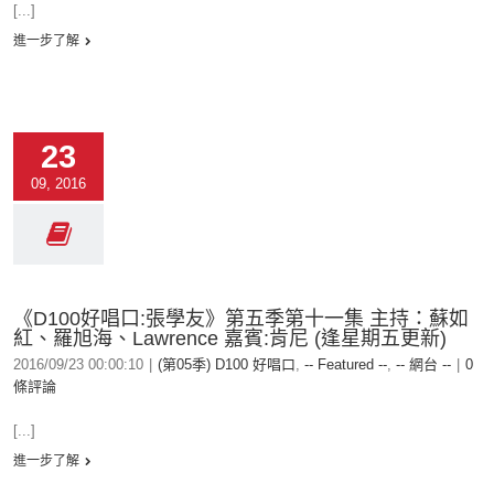
[...]
進一步了解
23
09, 2016
《D100好唱口:張學友》第五季第十一集 主持：蘇如
紅、羅旭海、Lawrence 嘉賓:肯尼 (逢星期五更新)
2016/09/23 00:00:10
|
(第05季) D100 好唱口
,
-- Featured --
,
-- 網台 --
|
0
條評論
[...]
進一步了解