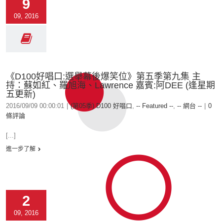
9
09, 2016
《D100好唱口:選舉幕後爆笑位》第五季第九集 主
持：蘇如紅、羅旭海、Lawrence 嘉賓:阿DEE (逢星期
五更新)
2016/09/09 00:00:01
|
(第05季) D100 好唱口
,
-- Featured --
,
-- 網台 --
|
0
條評論
[...]
進一步了解
2
09, 2016