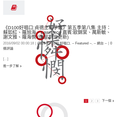
《D100好唱口:貞德主權爭戰》第五季第八集 主持：
蘇如紅、羅旭海、Lawrence 嘉賓:歐錦棠、萬斯敏、
謝文雅、羅海憫 (逢星期五更新)
2016/09/02 00:00:18
|
(第05季) D100 好唱口
,
-- Featured --
,
-- 網台 --
|
0
條評論
[...]
進一步了解
下一個
1
2
3