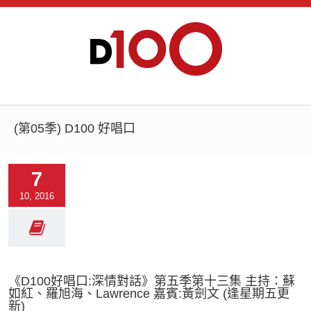
(第05季) D100 好唱口
7
10, 2016
《D100好唱口:深情對話》第五季第十三集 主持：蘇
如紅、羅旭海、Lawrence 嘉賓:黃劍文 (逢星期五更
新)