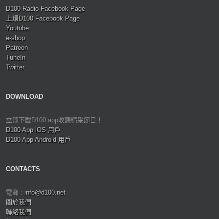
D100 Radio Facebook Page
上環D100 Facebook Page
Youtube
e-shop
Patreon
TuneIn
Twitter
DOWNLOAD
立即下載D100 app收聽精采節目！
D100 App iOS 用戶
D100 App Android 用戶
CONTACTS
電郵 :
info@d100.net
關於我們
聯絡我們