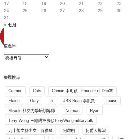
17
18
19
20
21
22
23
24
25
26
27
28
29
30
31
« 七月
重溫庫
慶爆搜尋
Carman
Cats
Connie 李玥穎 - Founder of Drip39
Elaine
Gary
In
JBS Brian 李凱賢
Louise
Miracle 社交力學培訓導師
Norman
Ryan
Terry Wong 王總講軍事@TerryWongmilitarytalk
九十後文藝少女 - 賈雅緻
何啟明
何爵天導演