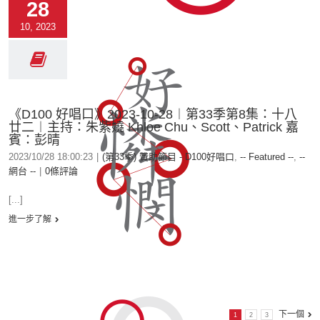
28
10, 2023
《D100 好唱口》2023-10-28︱第33季第8集：十八
廿二︱主持：朱紫嬈 Khloe Chu、Scott、Patrick 嘉
賓：彭晴
2023/10/28 18:00:23
|
(第33季) 贊助節目 - D100好唱口
,
-- Featured --
,
--
網台 --
|
0條評論
[...]
進一步了解
下一個
1
2
3