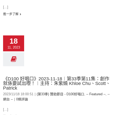
[...]
進一步了解
18
11, 2023
《D100 好唱口》2023-11-18︱第33季第11集：創作
就係要試出嚟！︱主持：朱紫嬈 Khloe Chu、Scott、
Patrick
2023/11/18 18:00:51
|
(第33季) 贊助節目 - D100好唱口
,
-- Featured --
,
--
網台 --
|
0條評論
[...]