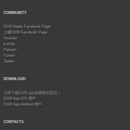
COMMUNITY
D100 Radio Facebook Page
上環D100 Facebook Page
Youtube
e-shop
Patreon
TuneIn
Twitter
DOWNLOAD
立即下載D100 app收聽精采節目！
D100 App iOS 用戶
D100 App Android 用戶
CONTACTS