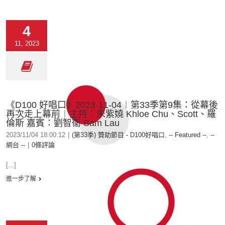
4
11, 2023
《D100 好唱口》2023-11-04︱第33季第9集：從幕後
再次走上幕前︱主持：朱紫嬈 Khloe Chu、Scott、羅
倫斯 嘉賓：劉智衞 Sam Lau
2023/11/04 18:00:12
|
(第33季) 贊助節目 - D100好唱口
,
-- Featured --
,
--
網台 --
|
0條評論
[...]
進一步了解