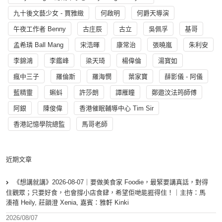
九十後文藝少女 - 賈雅緻
何啟明
何爵天導演
午夜工作者 Benny
古庄辰
古立
吳佩孚
基哥
孟希璘 Ball Mang
宋浩暉
康常治
張曉嵐
朱利安
李錦鴻
李鑑峰
梁天琦
楊偉倫
湯寳如
瘋中三子
羅倫斯
羅海憫
葉家寶
薛影儀 - 阿儀
藍精靈
蝌蚪
許莎朗
譚雁瞳
鄭遨汶法筠師傅
阿銀
陳俊偉
香港催眠輔導中心 Tim Sir
香港記憶學院總監
馬哥老師
近期文章
《想講就講》2026-08-07｜要做美食家 Foodie，最緊要講真話，對得
住觀眾；只要好食，也會撐小店食肆，希望佢哋能捱得住！｜主持：馬
溱禧 Heily, 莊韻澄 Xenia, 嘉賓：雅軒 Kinki
2026/08/07