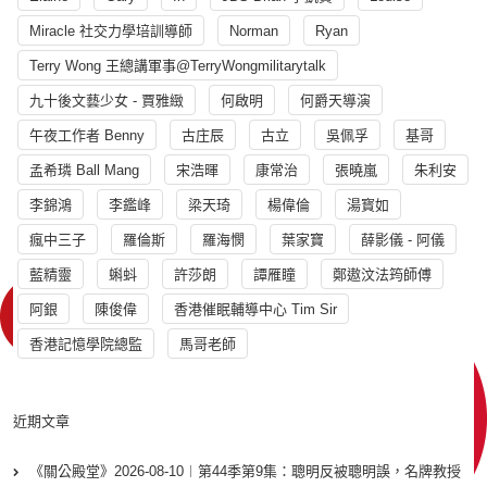
Miracle 社交力學培訓導師
Norman
Ryan
Terry Wong 王總講軍事@TerryWongmilitarytalk
九十後文藝少女 - 賈雅緻
何啟明
何爵天導演
午夜工作者 Benny
古庄辰
古立
吳佩孚
基哥
孟希璘 Ball Mang
宋浩暉
康常治
張曉嵐
朱利安
李錦鴻
李鑑峰
梁天琦
楊偉倫
湯寳如
瘋中三子
羅倫斯
羅海憫
葉家寶
薛影儀 - 阿儀
藍精靈
蝌蚪
許莎朗
譚雁瞳
鄭遨汶法筠師傅
阿銀
陳俊偉
香港催眠輔導中心 Tim Sir
香港記憶學院總監
馬哥老師
近期文章
《關公殿堂》2026-08-10︱第44季第9集：聰明反被聰明誤，名牌教授