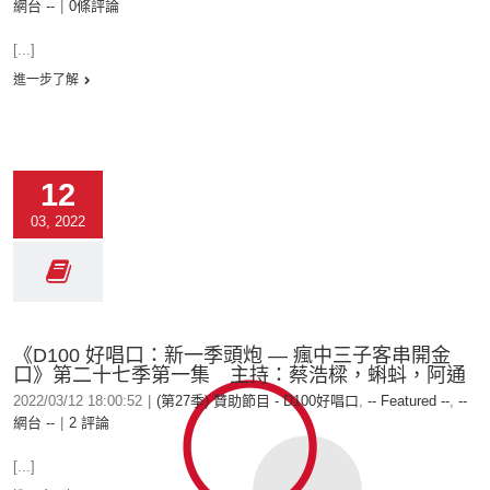
網台 --
|
0條評論
[...]
進一步了解
12
03, 2022
《D100 好唱口：新一季頭炮 — 瘋中三子客串開金
口》第二十七季第一集 主持：蔡浩樑，蝌蚪，阿通
2022/03/12 18:00:52
|
(第27季) 贊助節目 - D100好唱口
,
-- Featured --
,
--
網台 --
|
2 評論
[...]