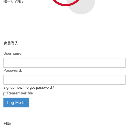
進一步了解
會員登入
Username:
Password:
signup now
|
forgot password?
Remember Me
日曆