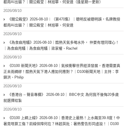
都用AI出貓？｜關公殿堂｜林旭華、何安達（逢星期一更新）
2026/08/10
《關公殿堂》2026-08-10︱（第470集）｜聰明反被聰明誤，名牌教授
都用AI出貓？｜關公殿堂｜林旭華、何安達
2026/08/10
《為食麻甩騷》2026-08-10｜酷熱天氣多喝水外， 仲要有埋同理心！
｜為食麻甩騷｜為食麻甩騷｜梁家權、Rachel
2026/08/10
《D100 新聞天地》2026-08-10｜氣候衝擊世界經濟發展，香港需要真
正未雨綢繆！酷熱天氣下港人應如何應對？｜D100新聞天地｜主持：李
錦洪、Philip
2026/08/10
《香港台 – 聲音專欄》 2026-08-10｜ BBC中文 為何我不後悔20多歲
就選擇結紮
2026/08/10
《D100 上綱上線》2026-08-10｜香港史上最熱！上水飆至39.8度！中
暑竟唔算工傷？前線保障何在？林超英批：暑熱警告形同虛設！｜D100