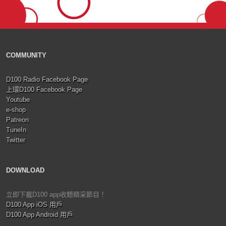
COMMUNITY
D100 Radio Facebook Page
上環D100 Facebook Page
Youtube
e-shop
Patreon
TuneIn
Twitter
DOWNLOAD
立即下載D100 app收聽精采節目！
D100 App iOS 用戶
D100 App Android 用戶