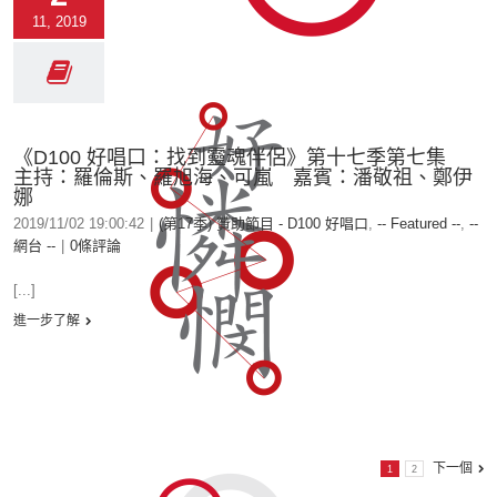
11, 2019
《D100 好唱口：找到靈魂伴侶》第十七季第七集
主持：羅倫斯、羅旭海、可嵐 嘉賓：潘敬祖、鄭伊
娜
2019/11/02 19:00:42
|
(第17季) 贊助節目 - D100 好唱口
,
-- Featured --
,
--
網台 --
|
0條評論
[...]
進一步了解
下一個
1
2