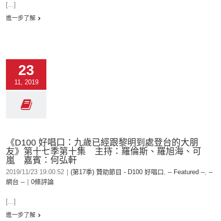
[...]
進一步了解
23
11, 2019
《D100 好唱口：九歲已經跟黎明到處登台的大朋
友》第十七季第十集 主持：羅倫斯、羅旭海、可
嵐 嘉賓：何弘軒
2019/11/23 19:00:52
|
(第17季) 贊助節目 - D100 好唱口
,
-- Featured --
,
--
網台 --
|
0條評論
[...]
進一步了解