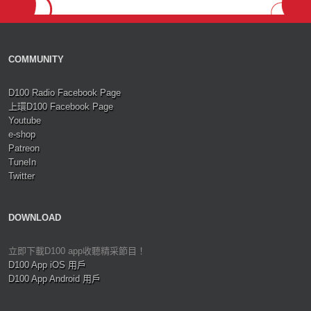
COMMUNITY
D100 Radio Facebook Page
上環D100 Facebook Page
Youtube
e-shop
Patreon
TuneIn
Twitter
DOWNLOAD
立即下載D100 app收聽精采節目！
D100 App iOS 用戶
D100 App Android 用戶