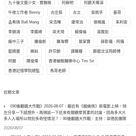
九十後文藝少女 - 賈雅緻
何啟明
何爵天導演
午夜工作者 Benny
古庄辰
古立
吳佩孚
基哥
孟希璘 Ball Mang
宋浩暉
康常治
張曉嵐
朱利安
李錦鴻
李鑑峰
梁天琦
楊偉倫
湯寳如
瘋中三子
羅倫斯
羅海憫
葉家寶
薛影儀 - 阿儀
藍精靈
蝌蚪
許莎朗
譚雁瞳
鄭遨汶法筠師傅
阿銀
陳俊偉
香港催眠輔導中心 Tim Sir
香港記憶學院總監
馬哥老師
近期文章
《90後翻牆大作戰》2026-08-07︱最近有《蜘蛛俠》新電影上映，除
左分享一下感想外，再傾談一下近來有關觀眾質素的討論，因為多大片
多人入場所以特別多奇怪情況？︱90後翻牆大作戰︱主持：梁德民團隊
2026/08/07