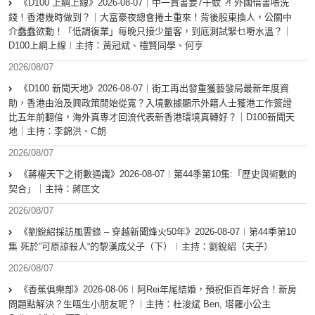
《D100 上綱上線》2026-08-07｜中一買書要7千蚊 ?! 外國借書唔洗
錢！香港幾時做到？｜大富豪夜總會捲土重來！背後股東換人，公關中
介蠢蠢欲動！「低調復業」每晚只接少量客，到底測試緊乜嘢水溫？｜
D100上綱上線︱主持：黃冠斌、禮賢同學、何亨
2026/08/07
《D100 新聞天地》2026-08-07｜街工再出發重獲藝發局最新年度資
助，香港由治及興政策開始從寬？入境數據顯示外籍人士獲港工作簽證
比五年前翻倍，海外真專才回流代表新香港環境真轉好？｜D100新聞天
地｜主持：李錦洪、C朗
2026/08/07
《蔣權天下之術數通識》2026-08-07︱第44季第10集:「歴史與術數的
契合」｜主持：蔣匡文
2026/08/07
《劉銳紹採訪風雲錄 – 穿越新聞烽火50年》2026-08-07︱第44季第10
集 死於”可原諒殺人“的黎漢成父子（下）︱主持：劉銳紹（夫子）
2026/08/07
《香蕉俱樂部》2026-08-06︱阿Rei年尾結婚，預祝佢百年好合！新房
問題點解決？生唔生小朋友呢？︱主持：杜浚斌 Ben, 塔羅小公主