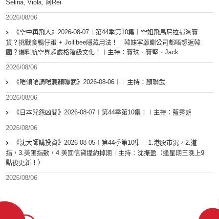
Selina, Viola, 阿Rei
2026/08/06
《空中再飛人》2026-08-07︱第44季第10集｜空姐飛馬尼拉掃淘寶
貨？挑戰食鴨仔蛋 + Jollibee隱藏用法！︱韓妹寧願瞓公司都唔想返韓
國？爆料航空界超嚴格階級文化！︱主持：寶珠、寶堅、Jack
2026/08/06
《啱傾啱講啱聽顏聯武》2026-08-06︱︱主持：顏聯武
2026/08/06
《日本咒怨凶間》2026-08-07︱第44季第10集：︱主持：藍秀朗
2026/08/06
《沈大師講投資》2026-08-05︱第44季第10集 – 1.港股市況，2.道
指，3.美匯指數，4.美國信貸違約掉期︱主持：沈振盈（逢星期三晚上9
點後更新！）
2026/08/06