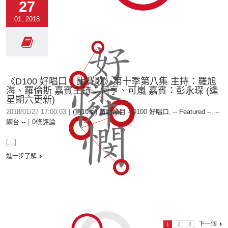
27
01, 2018
《D100 好唱口︰比賽歌》第十季第八集 主持：羅旭
海、羅倫斯 嘉賓主持：何亨、可嵐 嘉賓：彭永琛 (逢
星期六更新)
2018/01/27 17:00:03
|
(第10季) 贊助節目 - D100 好唱口
,
-- Featured --
,
--
網台 --
|
0條評論
[...]
進一步了解
下一個
1
2
3