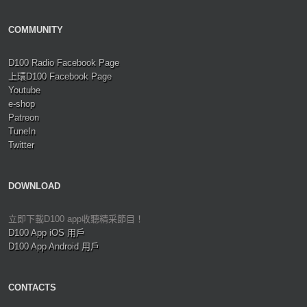
COMMUNITY
D100 Radio Facebook Page
上環D100 Facebook Page
Youtube
e-shop
Patreon
TuneIn
Twitter
DOWNLOAD
立即下載D100 app收聽精采節目！
D100 App iOS 用戶
D100 App Android 用戶
CONTACTS