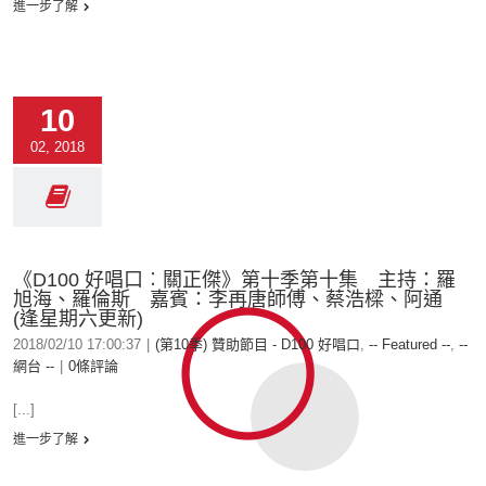
進一步了解
10
02, 2018
《D100 好唱口︰關正傑》第十季第十集 主持：羅
旭海、羅倫斯 嘉賓：李再唐師傅、蔡浩樑、阿通
(逢星期六更新)
2018/02/10 17:00:37
|
(第10季) 贊助節目 - D100 好唱口
,
-- Featured --
,
--
網台 --
|
0條評論
[...]
進一步了解