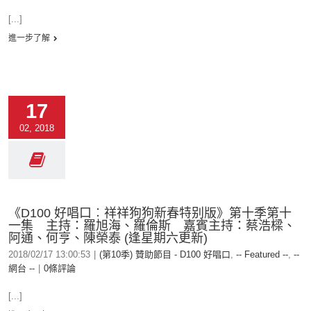
[...]
進一步了解
17
02, 2018
《D100 好唱口︰祥祥狗狗新春特别版》第十季第十
一集 主持：羅旭海、羅倫斯 嘉賓主持：蔡浩樑、
阿通、何亨、陳榮泰 (逢星期六更新)
2018/02/17 13:00:53
|
(第10季) 贊助節目 - D100 好唱口
,
-- Featured --
,
--
網台 --
|
0條評論
[...]