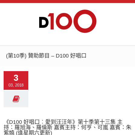
(第10季) 贊助節目 – D100 好唱口
3
03, 2018
《D100 好唱口︰愛到汪汪年》第十季第十三集 主
持：羅旭海、羅倫斯 嘉賓主持：何亨、可嵐 嘉賓：朱
紫嬈 (逢星期六更新)