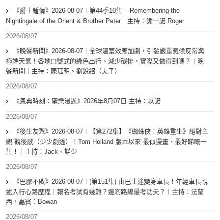
《爵士鍾情》2026-08-07︱第44季10集 – Remembering the
Nightingale of the Orient & Brother Peter︱主持：鍾一諾 Roger
2026/08/07
《晚餐新聞》2026-08-07｜全球溫室效應加劇，引發嚴重氣候反常與
極端天氣！各地口號式的綠色出行、減少碳排，實際又做得到嗎？｜晚
餐新聞｜主持：陳珏明、劉銳紹（夫子）
2026/08/07
《恩典時刻：聖樂漫遊》2026年8月07日 主持：以諾
2026/08/07
《後生友聚》2026-08-07︱【第272集】《蜘蛛俠：英雄重生》絕對主
觀 觀後感（少少劇透）！Tom Holland 版本以來 最似漫畫、最好睇嘅一
集！｜主持：Jack、諾少
2026/08/07
《巴膠不敗》2026-08-07︱(第151集) 由巴士迷變身車長！年輕車長親
述入行心路歷程｜報名考試有幾難？邊啲路線最考功夫？︱主持：法蘭
西，嘉賓︰Bowan
2026/08/07