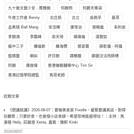
九十後文藝少女 - 賈雅緻
何啟明
何爵天導演
午夜工作者 Benny
古庄辰
古立
吳佩孚
基哥
孟希璘 Ball Mang
宋浩暉
康常治
張曉嵐
朱利安
李錦鴻
李鑑峰
梁天琦
楊偉倫
湯寳如
瘋中三子
羅倫斯
羅海憫
葉家寶
薛影儀 - 阿儀
藍精靈
蝌蚪
許莎朗
譚雁瞳
鄭遨汶法筠師傅
阿銀
陳俊偉
香港催眠輔導中心 Tim Sir
香港記憶學院總監
馬哥老師
近期文章
《想講就講》2026-08-07｜要做美食家 Foodie，最緊要講真話，對得
住觀眾；只要好食，也會撐小店食肆，希望佢哋能捱得住！｜主持：馬
溱禧 Heily, 莊韻澄 Xenia, 嘉賓：雅軒 Kinki
2026/08/07