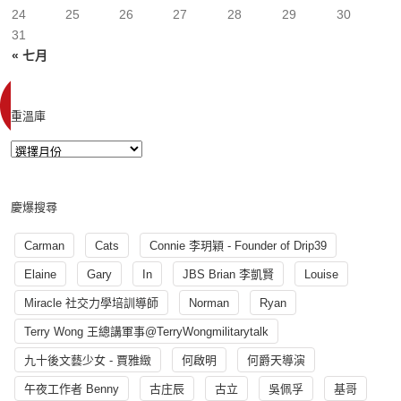
24
25
26
27
28
29
30
31
« 七月
重溫庫
慶爆搜尋
Carman
Cats
Connie 李玥穎 - Founder of Drip39
Elaine
Gary
In
JBS Brian 李凱賢
Louise
Miracle 社交力學培訓導師
Norman
Ryan
Terry Wong 王總講軍事@TerryWongmilitarytalk
九十後文藝少女 - 賈雅緻
何啟明
何爵天導演
午夜工作者 Benny
古庄辰
古立
吳佩孚
基哥