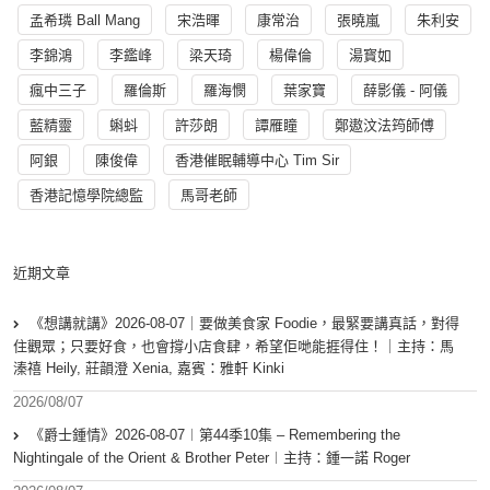
孟希璘 Ball Mang
宋浩暉
康常治
張曉嵐
朱利安
李錦鴻
李鑑峰
梁天琦
楊偉倫
湯寳如
瘋中三子
羅倫斯
羅海憫
葉家寶
薛影儀 - 阿儀
藍精靈
蝌蚪
許莎朗
譚雁瞳
鄭遨汶法筠師傅
阿銀
陳俊偉
香港催眠輔導中心 Tim Sir
香港記憶學院總監
馬哥老師
近期文章
《想講就講》2026-08-07｜要做美食家 Foodie，最緊要講真話，對得
住觀眾；只要好食，也會撐小店食肆，希望佢哋能捱得住！｜主持：馬
溱禧 Heily, 莊韻澄 Xenia, 嘉賓：雅軒 Kinki
2026/08/07
《爵士鍾情》2026-08-07︱第44季10集 – Remembering the
Nightingale of the Orient & Brother Peter︱主持：鍾一諾 Roger