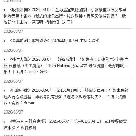
2026/08/07
《晚餐新聞》2026-08-07｜全球溫室效應加劇，引發嚴重氣候反常與
極端天氣！各地口號式的綠色出行、減少碳排，實際又做得到嗎？｜晚
餐新聞｜主持：陳珏明、劉銳紹（夫子）
2026/08/07
《恩典時刻：聖樂漫遊》2026年8月07日 主持：以諾
2026/08/07
《後生友聚》2026-08-07︱【第272集】《蜘蛛俠：英雄重生》絕對主
觀 觀後感（少少劇透）！Tom Holland 版本以來 最似漫畫、最好睇嘅一
集！｜主持：Jack、諾少
2026/08/07
《巴膠不敗》2026-08-07︱(第151集) 由巴士迷變身車長！年輕車長親
述入行心路歷程｜報名考試有幾難？邊啲路線最考功夫？︱主持：法蘭
西，嘉賓︰Bowan
2026/08/07
《香港台 – 聲音專欄》 2026-08-07｜ 信報CEO AI EJ Tech模擬經營
汽水機 AI即變狡猾