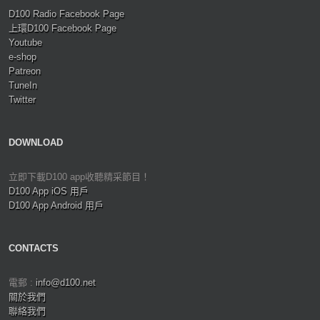
D100 Radio Facebook Page
上環D100 Facebook Page
Youtube
e-shop
Patreon
TuneIn
Twitter
DOWNLOAD
立即下載D100 app收聽精采節目！
D100 App iOS 用戶
D100 App Android 用戶
CONTACTS
電郵 :
info@d100.net
關於我們
聯絡我們