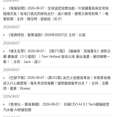
2026/08/07
《晚餐新聞》2026-08-07｜全球溫室效應加劇，引發嚴重氣候反常與
極端天氣！各地口號式的綠色出行、減少碳排，實際又做得到嗎？｜晚
餐新聞｜主持：陳珏明、劉銳紹（夫子）
2026/08/07
《恩典時刻：聖樂漫遊》2026年8月07日 主持：以諾
2026/08/07
《後生友聚》2026-08-07︱【第272集】《蜘蛛俠：英雄重生》絕對主
觀 觀後感（少少劇透）！Tom Holland 版本以來 最似漫畫、最好睇嘅一
集！｜主持：Jack、諾少
2026/08/07
《巴膠不敗》2026-08-07︱(第151集) 由巴士迷變身車長！年輕車長親
述入行心路歷程｜報名考試有幾難？邊啲路線最考功夫？︱主持：法蘭
西，嘉賓︰Bowan
2026/08/07
《香港台 – 聲音專欄》 2026-08-07｜ 信報CEO AI EJ Tech模擬經營
汽水機 AI即變狡猾