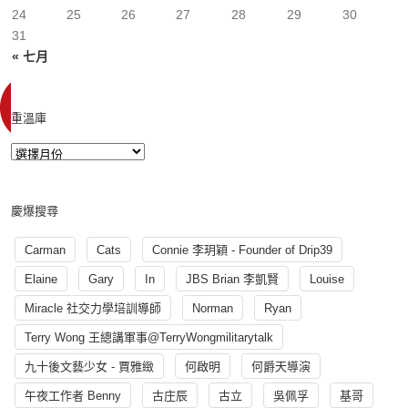
24
25
26
27
28
29
30
31
« 七月
重溫庫
慶爆搜尋
Carman
Cats
Connie 李玥穎 - Founder of Drip39
Elaine
Gary
In
JBS Brian 李凱賢
Louise
Miracle 社交力學培訓導師
Norman
Ryan
Terry Wong 王總講軍事@TerryWongmilitarytalk
九十後文藝少女 - 賈雅緻
何啟明
何爵天導演
午夜工作者 Benny
古庄辰
古立
吳佩孚
基哥