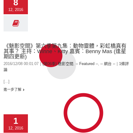
8
12, 2016
《魅影空間》第六季第九集︰動物靈體，彩虹橋真有
其事？ 主持：Winne、Kitty 嘉賓︰Benny Mas (逢星
期四更新)
2016/12/08 00:01:07
|
(第06季) 魅影空間
,
-- Featured --
,
-- 網台 --
|
1條評
論
[...]
進一步了解
1
12, 2016