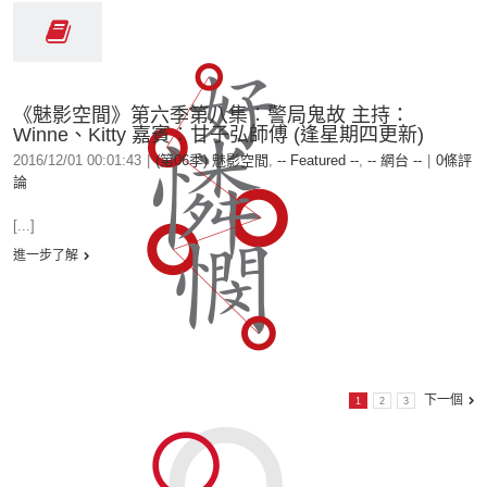
《魅影空間》第六季第八集︰警局鬼故 主持：
Winne、Kitty 嘉賓︰甘子弘師傅 (逢星期四更新)
2016/12/01 00:01:43
|
(第06季) 魅影空間
,
-- Featured --
,
-- 網台 --
|
0條評
論
[...]
進一步了解
下一個
1
2
3