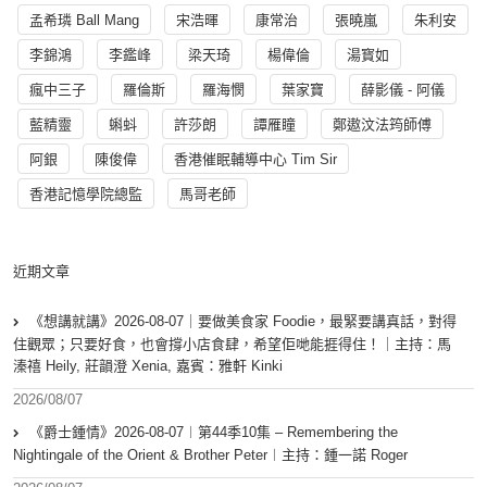
孟希璘 Ball Mang
宋浩暉
康常治
張曉嵐
朱利安
李錦鴻
李鑑峰
梁天琦
楊偉倫
湯寳如
瘋中三子
羅倫斯
羅海憫
葉家寶
薛影儀 - 阿儀
藍精靈
蝌蚪
許莎朗
譚雁瞳
鄭遨汶法筠師傅
阿銀
陳俊偉
香港催眠輔導中心 Tim Sir
香港記憶學院總監
馬哥老師
近期文章
《想講就講》2026-08-07｜要做美食家 Foodie，最緊要講真話，對得
住觀眾；只要好食，也會撐小店食肆，希望佢哋能捱得住！｜主持：馬
溱禧 Heily, 莊韻澄 Xenia, 嘉賓：雅軒 Kinki
2026/08/07
《爵士鍾情》2026-08-07︱第44季10集 – Remembering the
Nightingale of the Orient & Brother Peter︱主持：鍾一諾 Roger