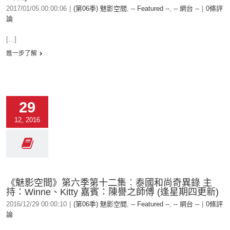
2017/01/05 00:00:06
|
(第06季) 魅影空間
,
-- Featured --
,
-- 網台 --
|
0條評
論
[...]
進一步了解
29
12, 2016
《魅影空間》第六季第十二集︰泰國和尚奇異錄 主
持：Winne、Kitty 嘉賓：陳譽之師傅 (逢星期四更新)
2016/12/29 00:00:10
|
(第06季) 魅影空間
,
-- Featured --
,
-- 網台 --
|
0條評
論