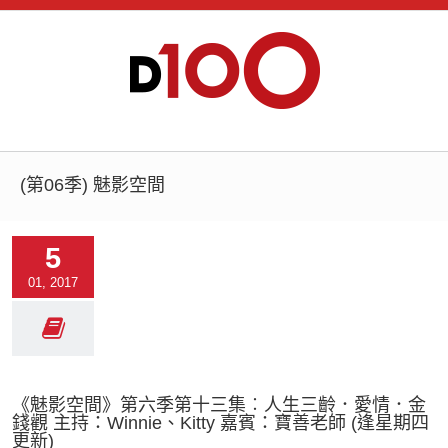
(第06季) 魅影空間
5
01, 2017
《魅影空間》第六季第十三集︰人生三齡．愛情．金
錢觀 主持：Winnie、Kitty 嘉賓：寶善老師 (逢星期四
更新)