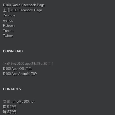
D100 Radio Facebook Page
上環D100 Facebook Page
Youtube
e-shop
Patreon
TuneIn
Twitter
DOWNLOAD
立即下載D100 app收聽精采節目！
D100 App iOS 用戶
D100 App Android 用戶
CONTACTS
電郵 :
info@d100.net
關於我們
聯絡我們