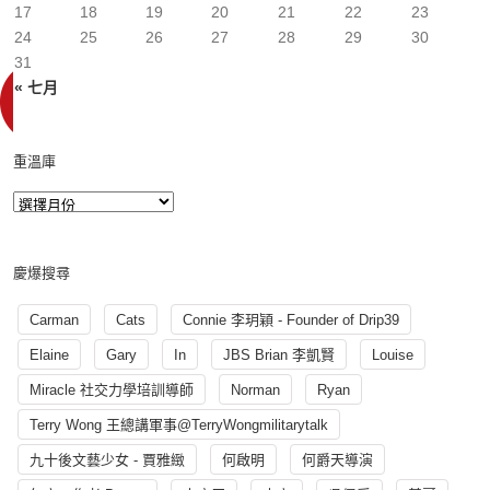
17
18
19
20
21
22
23
24
25
26
27
28
29
30
31
« 七月
重溫庫
慶爆搜尋
Carman
Cats
Connie 李玥穎 - Founder of Drip39
Elaine
Gary
In
JBS Brian 李凱賢
Louise
Miracle 社交力學培訓導師
Norman
Ryan
Terry Wong 王總講軍事@TerryWongmilitarytalk
九十後文藝少女 - 賈雅緻
何啟明
何爵天導演