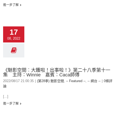
進一步了解
17
08, 2022
《魅影空間︰大鑊啦！出事啦！》第二十八季第十一
集 主持：Winnie 嘉賓：Caca師傅
2022/08/17 21:00:35
|
(第28季) 魅影空間
,
-- Featured --
,
-- 網台 --
|
0條評
論
[...]
進一步了解