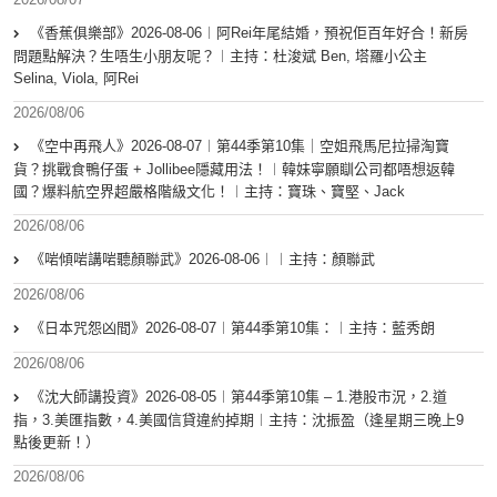
《香蕉俱樂部》2026-08-06︱阿Rei年尾結婚，預祝佢百年好合！新房
問題點解決？生唔生小朋友呢？︱主持：杜浚斌 Ben, 塔羅小公主
Selina, Viola, 阿Rei
2026/08/06
《空中再飛人》2026-08-07︱第44季第10集｜空姐飛馬尼拉掃淘寶
貨？挑戰食鴨仔蛋 + Jollibee隱藏用法！︱韓妹寧願瞓公司都唔想返韓
國？爆料航空界超嚴格階級文化！︱主持：寶珠、寶堅、Jack
2026/08/06
《啱傾啱講啱聽顏聯武》2026-08-06︱︱主持：顏聯武
2026/08/06
《日本咒怨凶間》2026-08-07︱第44季第10集：︱主持：藍秀朗
2026/08/06
《沈大師講投資》2026-08-05︱第44季第10集 – 1.港股市況，2.道
指，3.美匯指數，4.美國信貸違約掉期︱主持：沈振盈（逢星期三晚上9
點後更新！）
2026/08/06