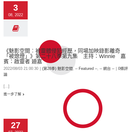
3
08, 2022
《魅影空間︰被靈體侵犯經歷，同場加映錄影離奇
「被熄燈」》第二十八季第九集 主持：Winnie 嘉
賓：啟靈者 廸嘉
2022/08/03 21:00:30
|
(第28季) 魅影空間
,
-- Featured --
,
-- 網台 --
|
0條評
論
[...]
進一步了解
27