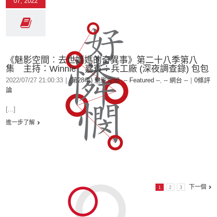
07, 2022
《魅影空間︰去世媽媽的奇異事》第二十八季第八
集 主持：Winnie 嘉賓：兵工廠 (深夜調查錄) 包包
2022/07/27 21:00:33
|
(第28季) 魅影空間
,
-- Featured --
,
-- 網台 --
|
0條評
論
[...]
進一步了解
下一個
1
2
3