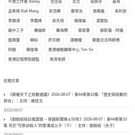
午夜工作者 Benny
古庄辰
古立
吳佩孚
基哥
孟希璘 Ball Mang
宋浩暉
康常治
張曉嵐
朱利安
李錦鴻
李鑑峰
梁天琦
楊偉倫
湯寳如
瘋中三子
羅倫斯
羅海憫
葉家寶
薛影儀 - 阿儀
藍精靈
蝌蚪
許莎朗
譚雁瞳
鄭遨汶法筠師傅
阿銀
陳俊偉
香港催眠輔導中心 Tim Sir
香港記憶學院總監
馬哥老師
近期文章
《蔣權天下之術數通識》2026-08-07︱第44季第10集:「歴史與術數的
契合」｜主持：蔣匡文
2026/08/07
《劉銳紹採訪風雲錄 – 穿越新聞烽火50年》2026-08-07︱第44季第10
集 死於”可原諒殺人“的黎漢成父子（下）︱主持：劉銳紹（夫子）
2026/08/07