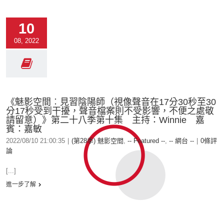
10
08, 2022
《魅影空間︰見習陰陽師（視像聲音在17分30秒至30
分17秒受到干擾，聲音檔案則不受影響，不便之處敬
請留意）》第二十八季第十集 主持：Winnie 嘉
賓：嘉敏
2022/08/10 21:00:35
|
(第28季) 魅影空間
,
-- Featured --
,
-- 網台 --
|
0條評
論
[...]
進一步了解