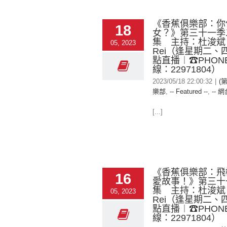
《香蕉俱樂部：你
18
女？》第三十一季
集 主持：杜浚斌
05, 2023
Rei（逢星期二、四
點直播︱☎PHONE 
線：22971804）
2023/05/18 22:00:32
|
(
樂部
,
-- Featured --
,
-- 網
[...]
《香蕉俱樂部：飛
16
愛故事！》第三十
集 主持：杜浚斌
05, 2023
Rei（逢星期二、四
點直播︱☎PHONE 
線：22971804）