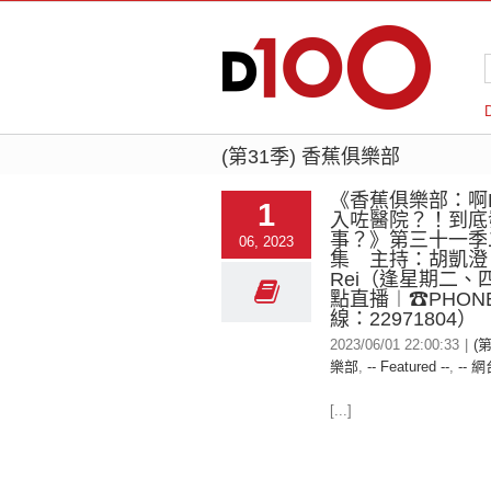
(第31季) 香蕉俱樂部
《香蕉俱樂部：啊B
1
入咗醫院？！到底
事？》第三十一季
06, 2023
集 主持：胡凱澄
Rei（逢星期二、四
點直播︱☎PHONE 
線：22971804）
2023/06/01 22:00:33
|
(
樂部
,
-- Featured --
,
-- 網
[...]