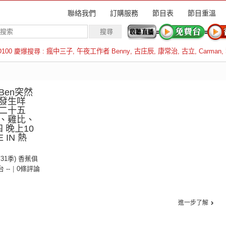
聯絡我們
訂購服務
節目表
節目重溫
D100 慶爆搜尋 :
瘋中三子
,
午夜工作者 Benny
,
古庄辰
,
康常治
,
古立
,
Carman
,
羅倫斯
en突然
發生咩
二十五
、雞比、
 晚上10
IN 熱
第31季) 香蕉俱
台 --
|
0條評論
進一步了解