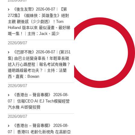
2026/08/07
《後生友聚》2026-08-07︱【第
272集】《蜘蛛俠：英雄重生》絕對
主觀 觀後感（少少劇透）！Tom
Holland 版本以來 最似漫畫、最好睇
嘅一集！｜主持：Jack、諾少
2026/08/07
《巴膠不敗》2026-08-07︱(第151
集) 由巴士迷變身車長！年輕車長親
述入行心路歷程｜報名考試有幾難？
邊啲路線最考功夫？︱主持：法蘭
西，嘉賓︰Bowan
2026/08/07
《香港台 – 聲音專欄》 2026-08-
07｜ 信報CEO AI EJ Tech模擬經營
汽水機 AI即變狡猾
2026/08/07
《香港台 – 聲音專欄》 2026-08-
07｜ 香港01 老齡化新視角 在高齡亞