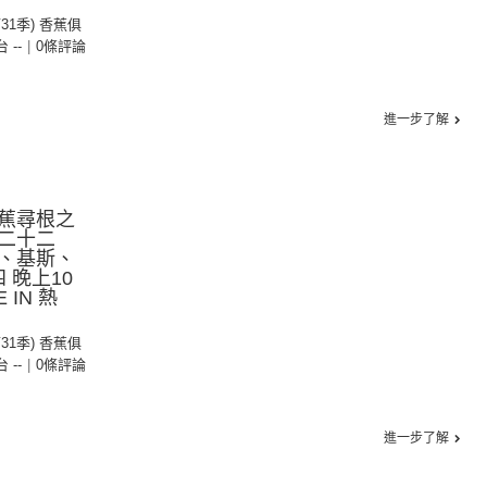
第31季) 香蕉俱
台 --
|
0條評論
進一步了解
蕉尋根之
二十二
、基斯、
 晚上10
IN 熱
第31季) 香蕉俱
台 --
|
0條評論
進一步了解