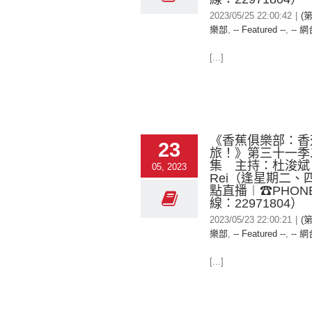
2023/05/25 22:00:42
|
(
樂部
,
-- Featured --
,
-- 網
[...]
《香蕉俱樂部：香
23
旅！》第三十一季
集 主持：杜浚斌
05, 2023
Rei（逢星期二、四
點直播︱☎PHONE 
線：22971804）
2023/05/23 22:00:21
|
(
樂部
,
-- Featured --
,
-- 網
[...]