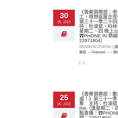
《香蕉俱樂部：老
30
工，唔想返屋企見
第三十一季二十四
05, 2023
持：杜浚斌、科林、
星期二、四 晚上1
☎PHONE IN 熱
22971804）
2023/05/30 22:00:55
|
(
樂部
,
-- Featured --
,
-- 網
[...]
《香蕉俱樂部：數
25
戚！》第三十一季
集 主持：杜浚斌
05, 2023
Rei（逢星期二、四
點直播︱☎PHONE 
線：22971804）