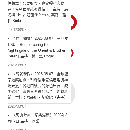
住觀眾；只要好食，也會撐小店食
肆，希望佢哋能捱得住！｜主持：馬
溱禧 Heily, 莊韻澄 Xenia, 嘉賓：雅
軒 Kinki
2026/08/07
《爵士鍾情》2026-08-07︱第44季
10集 – Remembering the
Nightingale of the Orient & Brother
Peter︱主持：鍾一諾 Roger
2026/08/07
《晚餐新聞》2026-08-07｜全球溫
室效應加劇，引發嚴重氣候反常與極
端天氣！各地口號式的綠色出行、減
少碳排，實際又做得到嗎？｜晚餐新
聞｜主持：陳珏明、劉銳紹（夫子）
2026/08/07
《恩典時刻：聖樂漫遊》2026年8
月07日 主持：以諾