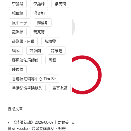
李錦鴻
李鑑峰
梁天琦
楊偉倫
湯寳如
瘋中三子
羅倫斯
羅海憫
葉家寶
薛影儀 - 阿儀
藍精靈
蝌蚪
許莎朗
譚雁瞳
鄭遨汶法筠師傅
阿銀
陳俊偉
香港催眠輔導中心 Tim Sir
香港記憶學院總監
馬哥老師
近期文章
《想講就講》2026-08-07｜要做美
食家 Foodie，最緊要講真話，對得