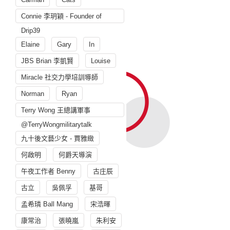
Connie 李玥穎 - Founder of
Drip39
Elaine
Gary
In
JBS Brian 李凱賢
Louise
Miracle 社交力學培訓導師
Norman
Ryan
Terry Wong 王總講軍事
@TerryWongmilitarytalk
九十後文藝少女 - 賈雅緻
何啟明
何爵天導演
午夜工作者 Benny
古庄辰
古立
吳佩孚
基哥
孟希璘 Ball Mang
宋浩暉
康常治
張曉嵐
朱利安