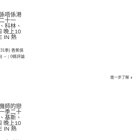
係唔係港
二十一
、科林、
 晚上10
IN 熱
第31季) 香蕉俱
台 --
|
0條評論
進一步了解
機師的戀
一季二十
、基斯、
 晚上10
IN 熱