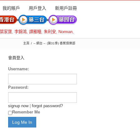
我的賬戶
用戶登入
新用戶註冊
葉家寶
,
李錦鴻
,
譚雁瞳
,
朱利安
,
Norman
,
主頁
-- 網台 --
(第31季) 香蕉俱樂部
會員登入
Username:
Password:
signup now
|
forgot password?
Remember Me