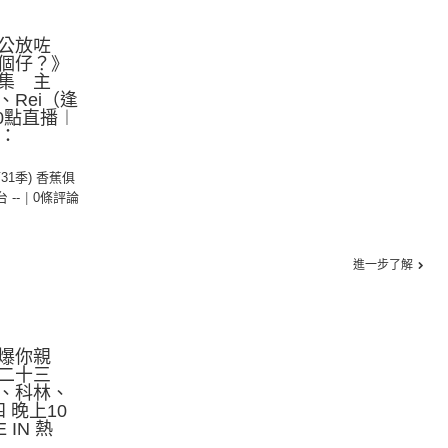
公放咗
個仔？》
集 主
Rei（逢
0點直播︱
線：
第31季) 香蕉俱
台 --
|
0條評論
進一步了解
爆你親
二十三
、科林、
 晚上10
IN 熱