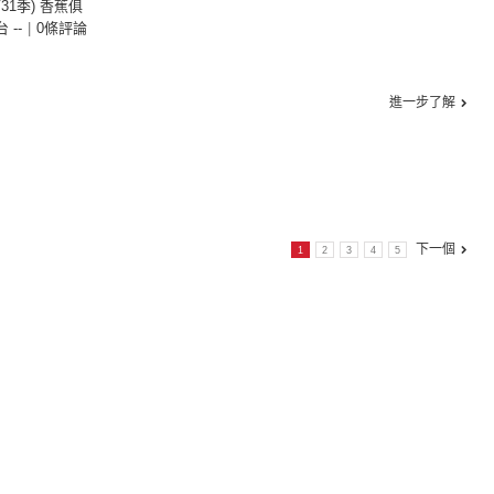
第31季) 香蕉俱
台 --
|
0條評論
進一步了解
下一個
1
2
3
4
5