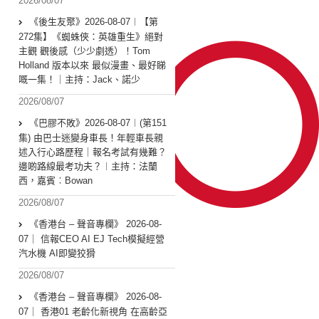
2026/08/07
《後生友聚》2026-08-07︱【第
272集】《蜘蛛俠：英雄重生》絕對
主觀 觀後感（少少劇透）！Tom
Holland 版本以來 最似漫畫、最好睇
嘅一集！｜主持：Jack、諾少
2026/08/07
《巴膠不敗》2026-08-07︱(第151
集) 由巴士迷變身車長！年輕車長親
述入行心路歷程｜報名考試有幾難？
邊啲路線最考功夫？︱主持：法蘭
西，嘉賓︰Bowan
2026/08/07
《香港台 – 聲音專欄》 2026-08-
07｜ 信報CEO AI EJ Tech模擬經營
汽水機 AI即變狡猾
2026/08/07
《香港台 – 聲音專欄》 2026-08-
07｜ 香港01 老齡化新視角 在高齡亞