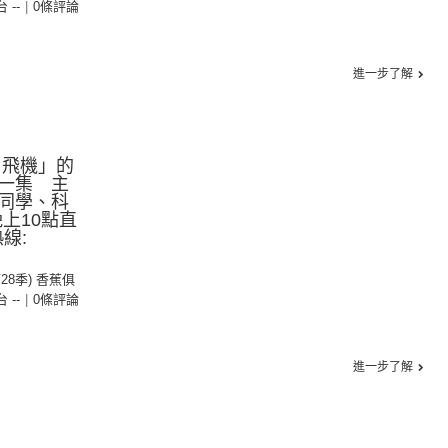
台 --
|
0條評論
進一步了解
 飛機」的
一集 主
同學、科
上10點直
熱線:
第28季) 香蕉俱
台 --
|
0條評論
進一步了解