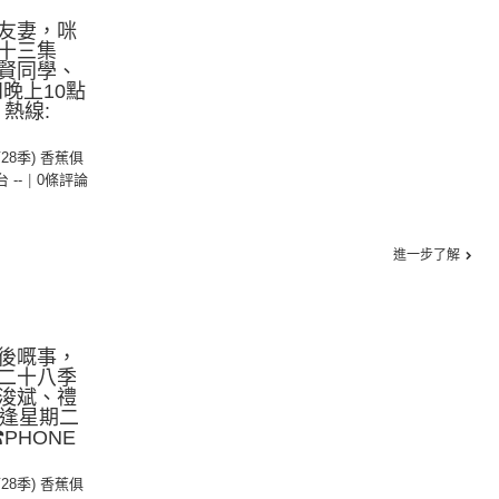
友妻，咪
季十三集
賢同學、
晚上10點
 熱線:
第28季) 香蕉俱
台 --
|
0條評論
進一步了解
後嘅事，
二十八季
浚斌、禮
 (逢星期二
PHONE
第28季) 香蕉俱