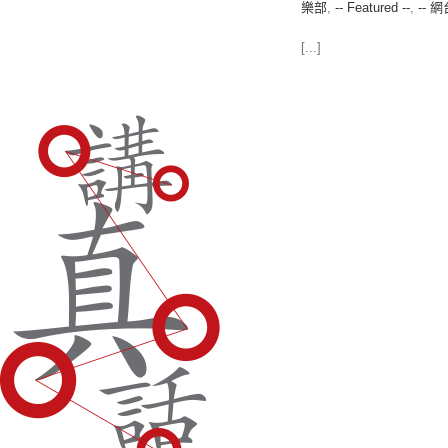
樂部
,
-- Featured --
,
-- 網
[...]