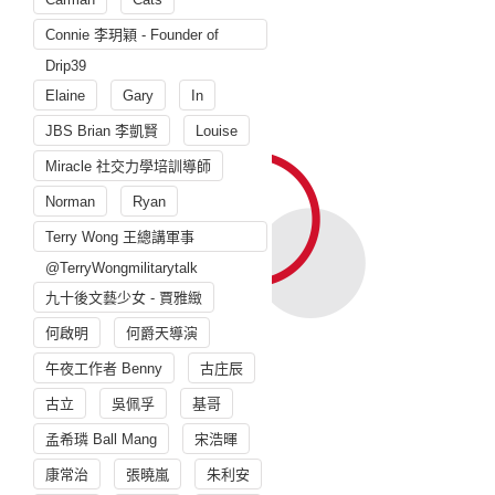
Connie 李玥穎 - Founder of
Drip39
Elaine
Gary
In
JBS Brian 李凱賢
Louise
Miracle 社交力學培訓導師
Norman
Ryan
Terry Wong 王總講軍事
@TerryWongmilitarytalk
九十後文藝少女 - 賈雅緻
何啟明
何爵天導演
午夜工作者 Benny
古庄辰
古立
吳佩孚
基哥
孟希璘 Ball Mang
宋浩暉
康常治
張曉嵐
朱利安