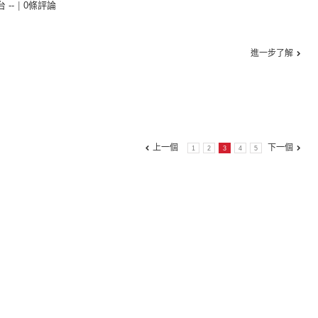
台 --
|
0條評論
進一步了解
上一個
下一個
1
2
3
4
5