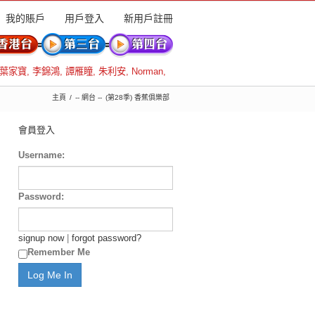
我的賬戶
用戶登入
新用戶註冊
葉家寶
,
李錦鴻
,
譚雁瞳
,
朱利安
,
Norman
,
主頁
-- 網台 --
(第28季) 香蕉俱樂部
會員登入
Username:
Password:
signup now
|
forgot password?
Remember Me