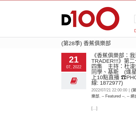
(第28季) 香蕉俱樂部
《香蕉俱樂部：我
21
TRADER!!!》
四集 主持：杜浚
07, 2022
同學、基斯 (逢
上10點直播 ☎PHO
線: 1872977)
2022/07/21 22:00:00
|
(
樂部
,
-- Featured --
,
-- 網
[...]