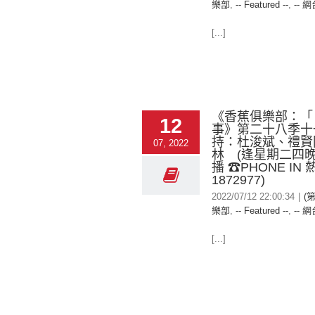
樂部
,
-- Featured --
,
-- 網
[...]
《香蕉俱樂部：「
12
事》第二十八季十
持：杜浚斌、禮賢
07, 2022
林 (逢星期二四晚
播 ☎PHONE IN 
1872977)
2022/07/12 22:00:34
|
(
樂部
,
-- Featured --
,
-- 網
[...]