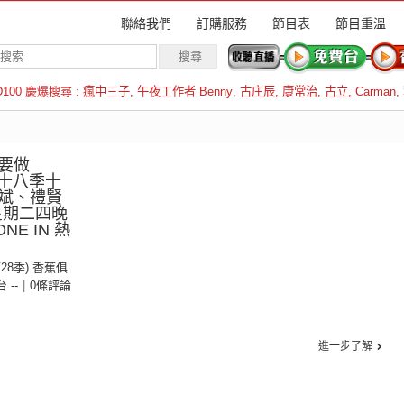
聯絡我們
訂購服務
節目表
節目重溫
D100 慶爆搜尋 :
瘋中三子
,
午夜工作者 Benny
,
古庄辰
,
康常治
,
古立
,
Carman
,
羅倫斯
要做
第二十八季十
斌、禮賢
星期二四晚
NE IN 熱
第28季) 香蕉俱
台 --
|
0條評論
進一步了解