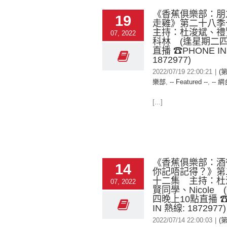
《香蕉俱樂部：朋
19
走雞》第二十八
主持：杜浚斌、禮
07, 2022
科林 (逢星期二四
直播 ☎PHONE IN
1872977)
2022/07/19 22:00:21
|
(
樂部
,
-- Featured --
,
-- 網
[...]
《香蕉俱樂部：酒
14
你記唔記得？》第
十二集 主持：杜
07, 2022
賢同學、Nicole
四晚上10點直播 ☎
IN 熱線: 1872977)
2022/07/14 22:00:03
|
(