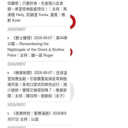
住觀眾；只要好食，也會撐小店食
肆，希望佢哋能捱得住！｜主持：馬
溱禧 Heily, 莊韻澄 Xenia, 嘉賓：雅
軒 Kinki
2026/08/07
《爵士鍾情》2026-08-07︱第44季
10集 – Remembering the
Nightingale of the Orient & Brother
Peter︱主持：鍾一諾 Roger
2026/08/07
《晚餐新聞》2026-08-07｜全球溫
室效應加劇，引發嚴重氣候反常與極
端天氣！各地口號式的綠色出行、減
少碳排，實際又做得到嗎？｜晚餐新
聞｜主持：陳珏明、劉銳紹（夫子）
2026/08/07
《恩典時刻：聖樂漫遊》2026年8
月07日 主持：以諾