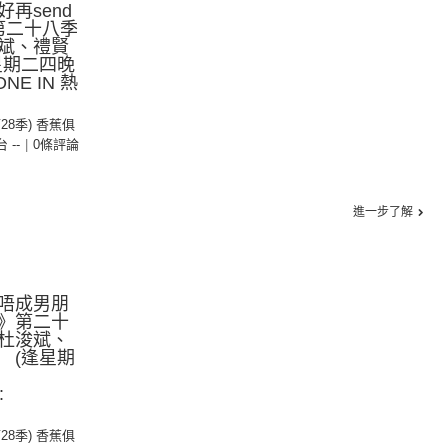
再send
第二十八季
斌、禮賢
星期二四晚
NE IN 熱
第28季) 香蕉俱
台 --
|
0條評論
進一步了解
唔成男朋
》第二十
杜浚斌、
 (逢星期
:
第28季) 香蕉俱