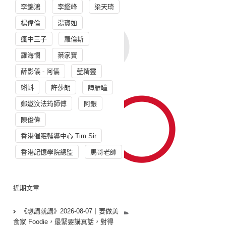
李錦鴻
李鑑峰
梁天琦
楊偉倫
湯寳如
瘋中三子
羅倫斯
羅海憫
葉家寶
薛影儀 - 阿儀
藍精靈
蝌蚪
許莎朗
譚雁瞳
鄭遨汶法筠師傅
阿銀
陳俊偉
香港催眠輔導中心 Tim Sir
香港記憶學院總監
馬哥老師
近期文章
《想講就講》2026-08-07｜要做美
食家 Foodie，最緊要講真話，對得