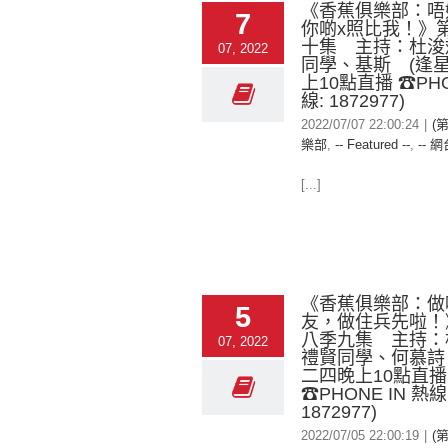
《香蕉俱樂部：唔好
7
你啲x照比我！》
十集 主持：杜浚
07, 2022
同學、基斯 (逢
上10點直播 ☎PHO
線: 1872977)
2022/07/07 22:00:24
|
(
樂部
,
-- Featured --
,
-- 網
[...]
《香蕉俱樂部：做
5
友，做住兵先啦！
八季九集 主持：
07, 2022
禮賢同學、何慕詩
二四晚上10點直播
☎PHONE IN 熱線
1872977)
2022/07/05 22:00:19
|
(