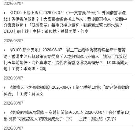
2026/08/07
《D100 上綱上線》2026-08-07｜中一買書要7千蚊 ?! 外國借書唔洗
錢！香港幾時做到？｜大富豪夜總會捲土重來！背後股東換人，公關中
介蠢蠢欲動！「低調復業」每晚只接少量客，到底測試緊乜嘢水溫？｜
D100上綱上線︱主持：黃冠斌、禮賢同學、何亨
2026/08/07
《D100 新聞天地》2026-08-07｜街工再出發重獲藝發局最新年度資
助，香港由治及興政策開始從寬？入境數據顯示外籍人士獲港工作簽證
比五年前翻倍，海外真專才回流代表新香港環境真轉好？｜D100新聞天
地｜主持：李錦洪、C朗
2026/08/07
《蔣權天下之術數通識》2026-08-07︱第44季第10集:「歴史與術數的
契合」｜主持：蔣匡文
2026/08/07
《劉銳紹採訪風雲錄 – 穿越新聞烽火50年》2026-08-07︱第44季第10
集 死於”可原諒殺人“的黎漢成父子（下）︱主持：劉銳紹（夫子）
2026/08/07