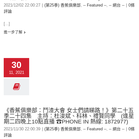
2021/12/02 22:00:27
|
(第25季) 香蕉俱樂部
,
-- Featured --
,
-- 網台 --
|
0條
評論
[...]
進一步了解
30
11, 2021
《香蕉俱樂部：鬥渣大會 女士們請睇路！》第二十五
季二十四集 主持：杜浚斌、科林、禮賢同學 (逢星
期二四晚上10點直播 ☎PHONE IN 熱線: 1872977)
2021/11/30 22:00:39
|
(第25季) 香蕉俱樂部
,
-- Featured --
,
-- 網台 --
|
0條
評論