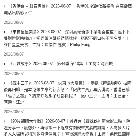
《香港台 – 聲音專欄》 2026-08-07｜ 香港01 老齡化新視角 在高齡亞
洲活出精彩人生
2026/08/07
《來自星星美食》2026-08-07︱深圳高端新派中菜驚喜重重！脆卜卜
酸甜燈影咕嚕肉，堂弄黃油蟹黯然銷魂飯，搭配不同口味干邑名釀。︱
來自星星美食︱主持：陳俊偉 嘉賓：Philip Fung
2026/08/07
《西城故事》2026-08-07︱第44季 第10集 ︱主持：沈西城
2026/08/07
《瘋中三子》 2026-08-07｜尖東《大富豪》、港島《檀島咖啡》拉閘
後再回歸，是本港做生意的新姿態？「假救生員」再度湧現，香港已成
「騙子之都」？將來除咗騙子乜都係假？｜瘋中三子｜主持：王德全、
阿通、江少
2026/08/07
《90後翻牆大作戰》2026-08-07︱最近有《蜘蛛俠》新電影上映，除
左分享一下感想外，再傾談一下近來有關觀眾質素的討論，因為多大片
多人入場所以特別多奇怪情況？︱90後翻牆大作戰︱主持：梁德民團隊