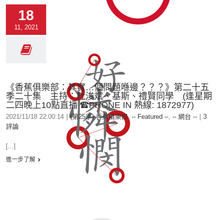
18
11, 2021
《香蕉俱樂部：其實…個問題喺邊？？？》第二十五
季二十集 主持：杜浚斌、基斯、禮賢同學 (逢星期
二四晚上10點直播 ☎PHONE IN 熱線: 1872977)
2021/11/18 22:00:14
|
(第25季) 香蕉俱樂部
,
-- Featured --
,
-- 網台 --
|
3
評論
[...]
進一步了解