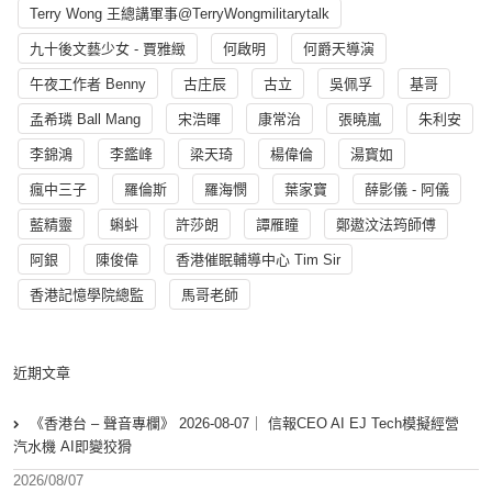
Terry Wong 王總講軍事@TerryWongmilitarytalk
九十後文藝少女 - 賈雅緻
何啟明
何爵天導演
午夜工作者 Benny
古庄辰
古立
吳佩孚
基哥
孟希璘 Ball Mang
宋浩暉
康常治
張曉嵐
朱利安
李錦鴻
李鑑峰
梁天琦
楊偉倫
湯寳如
瘋中三子
羅倫斯
羅海憫
葉家寶
薛影儀 - 阿儀
藍精靈
蝌蚪
許莎朗
譚雁瞳
鄭遨汶法筠師傅
阿銀
陳俊偉
香港催眠輔導中心 Tim Sir
香港記憶學院總監
馬哥老師
近期文章
《香港台 – 聲音專欄》 2026-08-07｜ 信報CEO AI EJ Tech模擬經營
汽水機 AI即變狡猾
2026/08/07