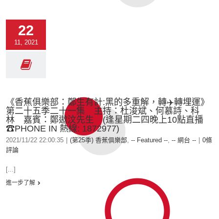
22
11, 2021
《香蕉俱樂部：鄭生有計:黑的多重解，轉✈️轉埋運》
第二十五季二十一集 主持：杜浚斌、何慕詩、科
林 嘉賓：鄭遨汶先生 (逢星期二四晚上10點直播
☎PHONE IN 熱線: 1872977)
2021/11/22 22:00:35
|
(第25季) 香蕉俱樂部
,
-- Featured --
,
-- 網台 --
|
0條
評論
[...]
進一步了解