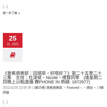
[...]
進一步了解
25
11, 2021
《香蕉俱樂部：回頭草，好唔好？》第二十五季二十
三集 主持：杜浚斌、Nicole、禮賢同學 (逢星期二
四晚上10點直播 ☎PHONE IN 熱線: 1872977)
2021/11/25 22:00:39
|
(第25季) 香蕉俱樂部
,
-- Featured --
,
-- 網台 --
|
0條
評論
[...]