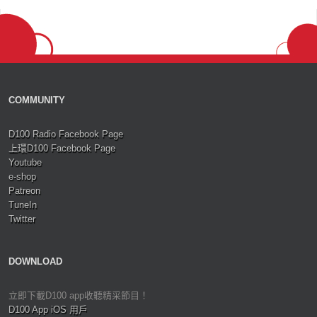
COMMUNITY
D100 Radio Facebook Page
上環D100 Facebook Page
Youtube
e-shop
Patreon
TuneIn
Twitter
DOWNLOAD
立即下載D100 app收聽精采節目！
D100 App iOS 用戶