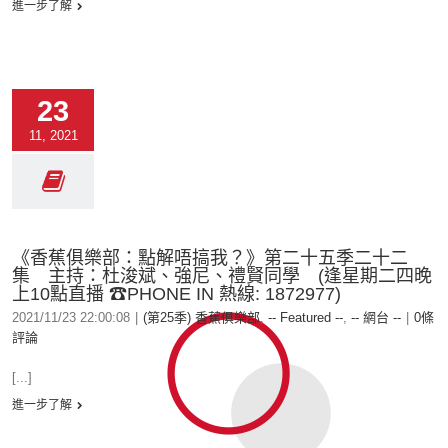
進一步了解
23
11, 2021
《香蕉俱樂部：點解唔搞我？》第二十五季二十二
集 主持：杜浚斌、強尼、禮賢同學 (逢星期二四晚
上10點直播 ☎PHONE IN 熱線: 1872977)
2021/11/23 22:00:08
|
(第25季) 香蕉俱樂部
,
-- Featured --
,
-- 網台 --
|
0條
評論
[...]
進一步了解