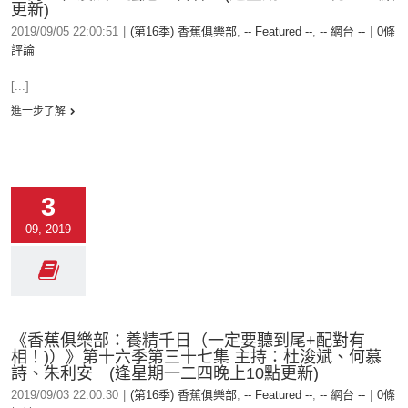
更新)
2019/09/05 22:00:51
|
(第16季) 香蕉俱樂部
,
-- Featured --
,
-- 網台 --
|
0條
評論
[...]
進一步了解
3
09, 2019
《香蕉俱樂部：養精千日（一定要聽到尾+配對有
相！)）》第十六季第三十七集 主持：杜浚斌、何慕
詩、朱利安 (逢星期一二四晚上10點更新)
2019/09/03 22:00:30
|
(第16季) 香蕉俱樂部
,
-- Featured --
,
-- 網台 --
|
0條