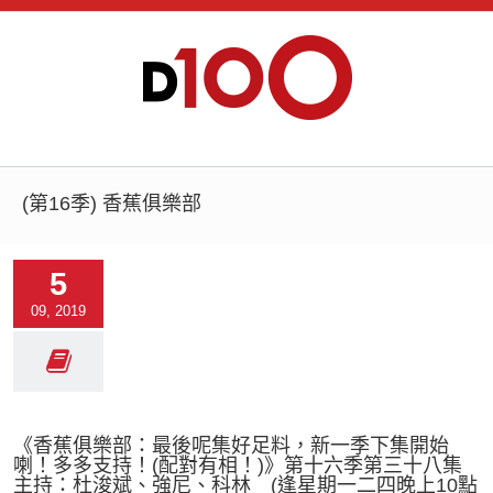
(第16季) 香蕉俱樂部
5
09, 2019
《香蕉俱樂部：最後呢集好足料，新一季下集開始
喇！多多支持！(配對有相！)》第十六季第三十八集
主持：杜浚斌、強尼、科林 (逢星期一二四晚上10點