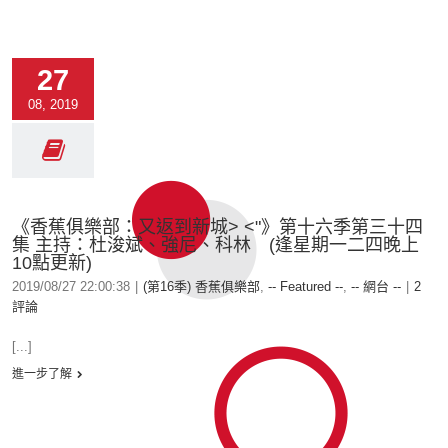
27
08, 2019
《香蕉俱樂部：又返到新城> <"》第十六季第三十四
集 主持：杜浚斌、強尼、科林 (逢星期一二四晚上
10點更新)
2019/08/27 22:00:38
|
(第16季) 香蕉俱樂部
,
-- Featured --
,
-- 網台 --
|
2
評論
[...]
進一步了解