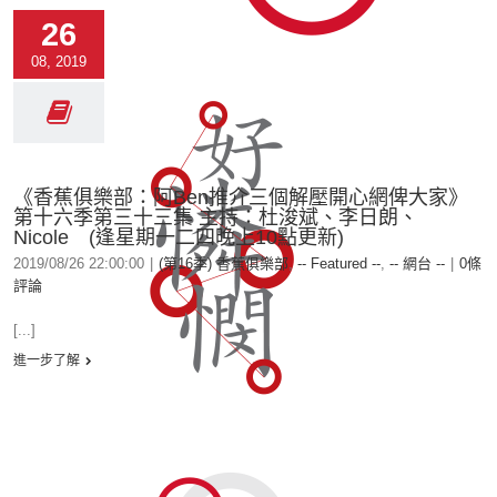
26
08, 2019
《香蕉俱樂部：阿Ben推介三個解壓開心網俾大家》
第十六季第三十三集 主持：杜浚斌、李日朗、
Nicole (逢星期一二四晚上10點更新)
2019/08/26 22:00:00
|
(第16季) 香蕉俱樂部
,
-- Featured --
,
-- 網台 --
|
0條
評論
[...]
進一步了解