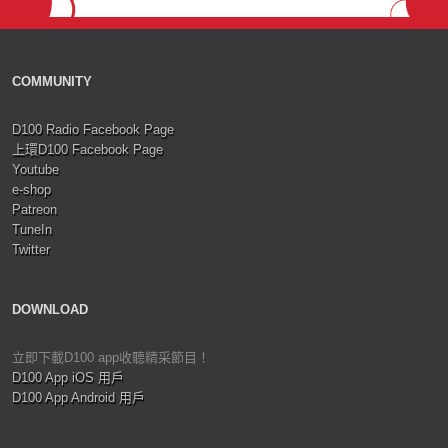
COMMUNITY
D100 Radio Facebook Page
上環D100 Facebook Page
Youtube
e-shop
Patreon
TuneIn
Twitter
DOWNLOAD
立即下載D100 app收聽精采節目！
D100 App iOS 用戶
D100 App Android 用戶