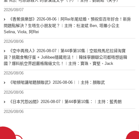
集 死於”可原諒殺人“的黎漢成父子（下）︱主持：劉銳紹（夫子）
2026/08/07
《香蕉俱樂部》2026-08-06︱阿Rei年尾結婚，預祝佢百年好合！新房
問題點解決？生唔生小朋友呢？︱主持：杜浚斌 Ben, 塔羅小公主
Selina, Viola, 阿Rei
2026/08/06
《空中再飛人》2026-08-07︱第44季第10集｜空姐飛馬尼拉掃淘寶
貨？挑戰食鴨仔蛋 + Jollibee隱藏用法！︱韓妹寧願瞓公司都唔想返韓
國？爆料航空界超嚴格階級文化！︱主持：寶珠、寶堅、Jack
2026/08/06
《啱傾啱講啱聽顏聯武》2026-08-06︱︱主持：顏聯武
2026/08/06
《日本咒怨凶間》2026-08-07︱第44季第10集：︱主持：藍秀朗
2026/08/06