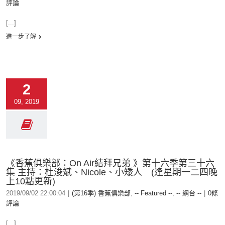
評論
[...]
進一步了解
2
09, 2019
《香蕉俱樂部：On Air結拜兄弟 》第十六季第三十六
集 主持：杜浚斌、Nicole、小矮人 (逢星期一二四晚
上10點更新)
2019/09/02 22:00:04
|
(第16季) 香蕉俱樂部
,
-- Featured --
,
-- 網台 --
|
0條
評論
[...]