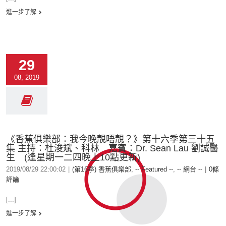
進一步了解
29
08, 2019
《香蕉俱樂部：我今晚靚唔靚？》第十六季第三十五
集 主持：杜浚斌、科林 嘉賓：Dr. Sean Lau 劉誠醫
生 (逢星期一二四晚上10點更新)
2019/08/29 22:00:02
|
(第16季) 香蕉俱樂部
,
-- Featured --
,
-- 網台 --
|
0條
評論
[...]
進一步了解