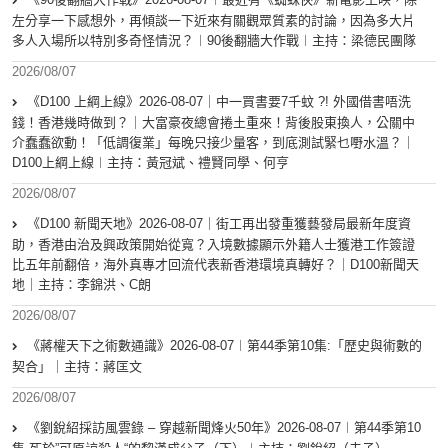
左分享一下感想外，再傾談一下近來有關觀眾質素的討論，因為多大片
多人入場所以特別多奇怪情況？︱90後翻牆大作戰︱主持：梁德民團隊
2026/08/07
《D100 上綱上線》2026-08-07｜中一買書要7千蚊 ?! 外國借書唔洗
錢！香港幾時做到？｜大富豪夜總會捲土重來！背後股東換人，公關中
介蠢蠢欲動！「低調復業」每晚只接少量客，到底測試緊乜嘢水溫？｜
D100上綱上線︱主持：黃冠斌、禮賢同學、何亨
2026/08/07
《D100 新聞天地》2026-08-07｜街工再出發重獲藝發局最新年度資
助，香港由治及興政策開始從寬？入境數據顯示外籍人士獲港工作簽證
比五年前翻倍，海外真專才回流代表新香港環境真轉好？｜D100新聞天
地｜主持：李錦洪、C朗
2026/08/07
《蔣權天下之術數通識》2026-08-07︱第44季第10集:「歴史與術數的
契合」｜主持：蔣匡文
2026/08/07
《劉銳紹採訪風雲錄 – 穿越新聞烽火50年》2026-08-07︱第44季第10