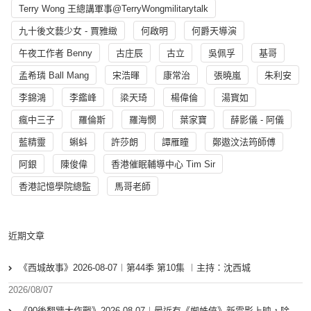
Terry Wong 王總講軍事@TerryWongmilitarytalk
九十後文藝少女 - 賈雅緻
何啟明
何爵天導演
午夜工作者 Benny
古庄辰
古立
吳佩孚
基哥
孟希璘 Ball Mang
宋浩暉
康常治
張曉嵐
朱利安
李錦鴻
李鑑峰
梁天琦
楊偉倫
湯寳如
瘋中三子
羅倫斯
羅海憫
葉家寶
薛影儀 - 阿儀
藍精靈
蝌蚪
許莎朗
譚雁瞳
鄭遨汶法筠師傅
阿銀
陳俊偉
香港催眠輔導中心 Tim Sir
香港記憶學院總監
馬哥老師
近期文章
《西城故事》2026-08-07︱第44季 第10集 ︱主持：沈西城
2026/08/07
《90後翻牆大作戰》2026-08-07︱最近有《蜘蛛俠》新電影上映，除