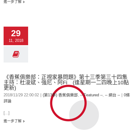
進一步了解
29
11, 2018
《香蕉俱樂部：正視家暴問題》第十三季第三十四集
主持：杜浚斌、強尼、阿Fi (逢星期一二四晚上10點
更新)
2018/11/29 22:00:02
|
(第13季) 香蕉俱樂部
,
-- Featured --
,
-- 網台 --
|
0條
評論
[...]
進一步了解