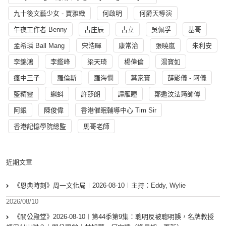
九十後文藝少女 - 賈雅緻
何啟明
何爵天導演
午夜工作者 Benny
古庄辰
古立
吳佩孚
基哥
孟希璘 Ball Mang
宋浩暉
康常治
張曉嵐
朱利安
李錦鴻
李鑑峰
梁天琦
楊偉倫
湯寳如
瘋中三子
羅倫斯
羅海憫
葉家寶
薛影儀 - 阿儀
藍精靈
蝌蚪
許莎朗
譚雁瞳
鄭遨汶法筠師傅
阿銀
陳俊偉
香港催眠輔導中心 Tim Sir
香港記憶學院總監
馬哥老師
近期文章
《恩典時刻》周一文化局︱2026-08-10︱主持：Eddy, Wylie
2026/08/10
《關公殿堂》2026-08-10︱第44季第9集：聰明反被聰明誤，名牌教授