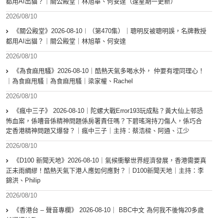
都用AI出貓？｜關公殿堂｜林旭華、何安達（逢星期一更新）
2026/08/10
《關公殿堂》2026-08-10︱（第470集）｜聰明反被聰明誤，名牌教授
都用AI出貓？｜關公殿堂｜林旭華、何安達
2026/08/10
《為食麻甩騷》2026-08-10｜酷熱天氣多喝水外， 仲要有埋同理心！
｜為食麻甩騷｜為食麻甩騷｜梁家權、Rachel
2026/08/10
《瘋中三子》 2026-08-10｜陀螺大戰Error193玩成點？黃大仙上邨恐
怖血案，係嘈音係精神問題係房署責任嗎？下碧瑤灣持刀傷人，係巧合
定香港精神問題又爆發？｜瘋中三子｜主持：蔡浩樑、阿通、江少
2026/08/10
《D100 新聞天地》2026-08-10｜氣候衝擊世界經濟發展，香港需要真
正未雨綢繆！酷熱天氣下港人應如何應對？｜D100新聞天地｜主持：李
錦洪、Philip
2026/08/10
《香港台 – 聲音專欄》 2026-08-10｜ BBC中文 為何我不後悔20多歲