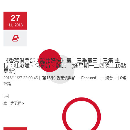
27
11, 2018
《香蕉俱樂部：雞比好快》第十三季第三十三集 主
持：杜浚斌、何慕詩、雞比 (逢星期一二四晚上10點
更新)
2018/11/27 22:00:45
|
(第13季) 香蕉俱樂部
,
-- Featured --
,
-- 網台 --
|
0條
評論
[...]
進一步了解