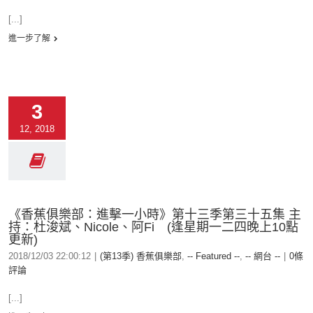
[...]
進一步了解
3
12, 2018
《香蕉俱樂部：進擊一小時》第十三季第三十五集 主
持：杜浚斌、Nicole、阿Fi (逢星期一二四晚上10點
更新)
2018/12/03 22:00:12
|
(第13季) 香蕉俱樂部
,
-- Featured --
,
-- 網台 --
|
0條
評論
[...]