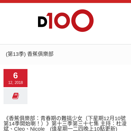
(第13季) 香蕉俱樂部
6
12, 2018
《香蕉俱樂部：青春期の難搞少女（下星期12月10號
第14季開始喇！）》第十三季第三十七集 主持：杜浚
斌、Cleo、Nicole (逢星期一二四晚上10點更新)