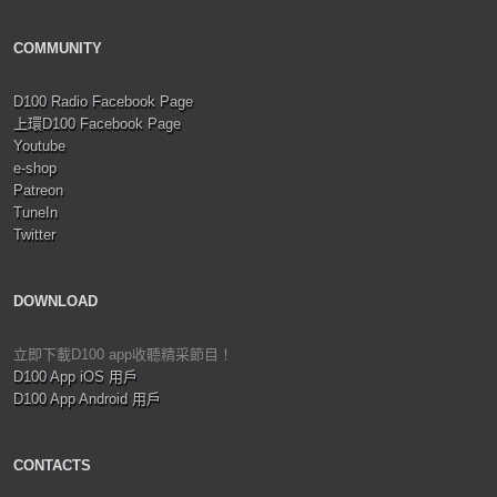
COMMUNITY
D100 Radio Facebook Page
上環D100 Facebook Page
Youtube
e-shop
Patreon
TuneIn
Twitter
DOWNLOAD
立即下載D100 app收聽精采節目！
D100 App iOS 用戶
D100 App Android 用戶
CONTACTS