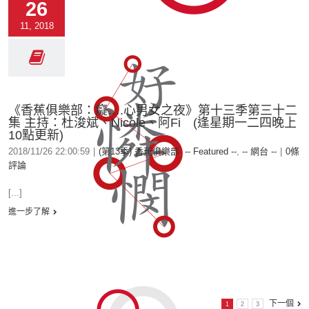
26
11, 2018
《香蕉俱樂部：癡….心男女之夜》第十三季第三十二
集 主持：杜浚斌、Nicole、阿Fi (逢星期一二四晚上
10點更新)
2018/11/26 22:00:59
|
(第13季) 香蕉俱樂部
,
-- Featured --
,
-- 網台 --
|
0條
評論
[...]
進一步了解
下一個
1
2
3