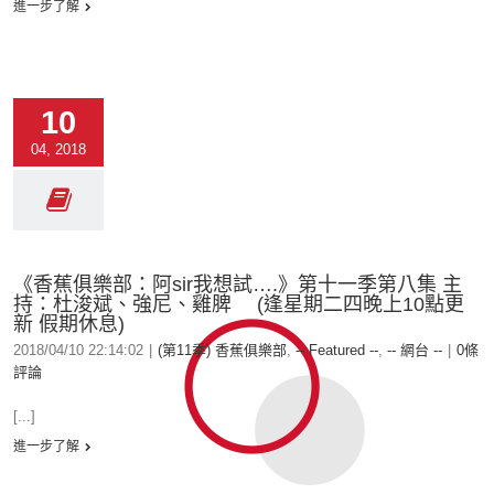
進一步了解
10
04, 2018
《香蕉俱樂部：阿sir我想試….》第十一季第八集 主
持：杜浚斌、強尼、雞脾 (逢星期二四晚上10點更
新 假期休息)
2018/04/10 22:14:02
|
(第11季) 香蕉俱樂部
,
-- Featured --
,
-- 網台 --
|
0條
評論
[...]
進一步了解