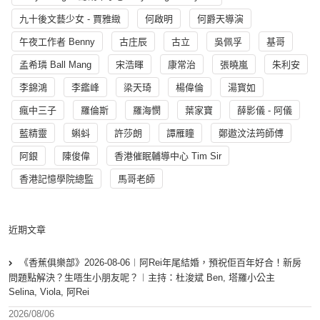
九十後文藝少女 - 賈雅緻
何啟明
何爵天導演
午夜工作者 Benny
古庄辰
古立
吳佩孚
基哥
孟希璘 Ball Mang
宋浩暉
康常治
張曉嵐
朱利安
李錦鴻
李鑑峰
梁天琦
楊偉倫
湯寳如
瘋中三子
羅倫斯
羅海憫
葉家寶
薛影儀 - 阿儀
藍精靈
蝌蚪
許莎朗
譚雁瞳
鄭遨汶法筠師傅
阿銀
陳俊偉
香港催眠輔導中心 Tim Sir
香港記憶學院總監
馬哥老師
近期文章
《香蕉俱樂部》2026-08-06︱阿Rei年尾結婚，預祝佢百年好合！新房
問題點解決？生唔生小朋友呢？︱主持：杜浚斌 Ben, 塔羅小公主
Selina, Viola, 阿Rei
2026/08/06