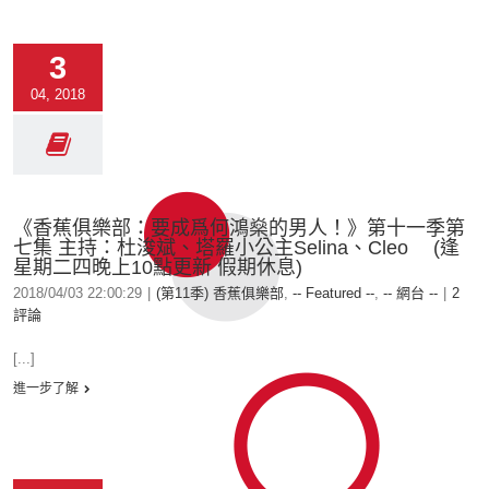
3
04, 2018
《香蕉俱樂部：要成爲何鴻燊的男人！》第十一季第
七集 主持：杜浚斌、塔羅小公主Selina、Cleo (逢
星期二四晚上10點更新 假期休息)
2018/04/03 22:00:29
|
(第11季) 香蕉俱樂部
,
-- Featured --
,
-- 網台 --
|
2
評論
[...]
進一步了解