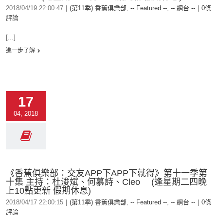
2018/04/19 22:00:47
|
(第11季) 香蕉俱樂部
,
-- Featured --
,
-- 網台 --
|
0條
評論
[...]
進一步了解
17
04, 2018
《香蕉俱樂部：交友APP下APP下就得》第十一季第
十集 主持：杜浚斌、何慕詩、Cleo (逢星期二四晚
上10點更新 假期休息)
2018/04/17 22:00:15
|
(第11季) 香蕉俱樂部
,
-- Featured --
,
-- 網台 --
|
0條
評論