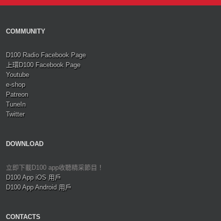
COMMUNITY
D100 Radio Facebook Page
上環D100 Facebook Page
Youtube
e-shop
Patreon
TuneIn
Twitter
DOWNLOAD
立即下載D100 app收聽精采節目！
D100 App iOS 用戶
D100 App Android 用戶
CONTACTS