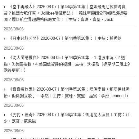
《空中再飛人》2026-08-07︱第44季第10集｜空姐飛馬尼拉掃淘寶
貨？挑戰食鴨仔蛋 + Jollibee隱藏用法！︱韓妹寧願瞓公司都唔想返韓
國？爆料航空界超嚴格階級文化！︱主持：寶珠、寶堅、Jack
2026/08/06
《日本咒怨凶間》2026-08-07︱第44季第10集：︱主持：藍秀朗
2026/08/06
《沈大師講投資》2026-08-05︱第44季第10集 – 1.港股市況，2.道
指，3.美匯指數，4.美國信貸違約掉期︱主持：沈振盈（逢星期三晚上9
點後更新！）
2026/08/06
《寶寶搞乜鬼》2026-08-07︱第44季第10集︰唔係李賢，都唔係林秀
怡，佢係獨立歌手 – 李然︱主持：寶珠、寶堅 嘉賓：李然 Leanne Li
2026/08/06
《虎豹 • 獵奇》2026-08-07︱第44季10集：御用闊太演員︱主持：江
少，嘉賓：蘇恩磁
2026/08/06