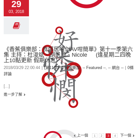
29
03, 2018
《香蕉俱樂部：食鄰居唔似AV咁簡單》第十一季第六
集 主持：杜浚斌、胡凱澄、Nicole (逢星期二四晚
上10點更新 假期休息)
2018/03/29 22:00:44
|
(第11季) 香蕉俱樂部
,
-- Featured --
,
-- 網台 --
|
0條
評論
[...]
進一步了解
上一個
下一個
1
2
3
4