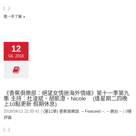
[...]
進一步了解
12
04, 2018
《香蕉俱樂部：絕望女情迷海外情緣》第十一季第九
集 主持：杜浚斌、胡凱澄、Nicole (逢星期二四晚
上10點更新 假期休息)
2018/04/12 22:00:41
|
(第11季) 香蕉俱樂部
,
-- Featured --
,
-- 網台 --
|
0條
評論
[...]