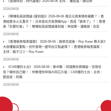
《恩典時刻：時代論壇》2026-08-06 主持： 羅民威、陳珏明
2026/08/06
《嚤囉街高談闊論 (復刻版)》2026-08-06 借日元買美債有著數？｜香
港經歷冰火五重天？｜日本惡劣天氣預報App，竟成「狼來了」？｜香港
係「巨嬰社會」？｜嚤囉街高談闊論復刻版｜林旭華、潘啟迪、彭彭
2026/08/06
《香港裝修暗黑檔案》 2026-08-06｜裝修完成後，Roy Kwan 教大家3
大收樓驗貨重點。另外發現一屋曱甴又點處理？｜香港裝修暗黑檔案｜
主持：瘋子江少，Roy Kwan
2026/08/06
《CAB爆的士台》 2026-08-06｜第49集：阿揚教你買韓股，信唔信
佢？睇你自己喇！｜仲教埋你咩係AI同芯片股｜CAB爆的士台｜主持：
肥叔叔、阿楊
2026/08/06