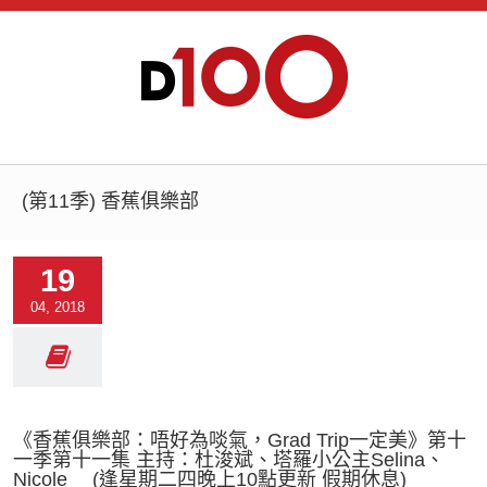
(第11季) 香蕉俱樂部
19
04, 2018
《香蕉俱樂部：唔好為啖氣，Grad Trip一定美》第十
一季第十一集 主持：杜浚斌、塔羅小公主Selina、
Nicole (逢星期二四晚上10點更新 假期休息)