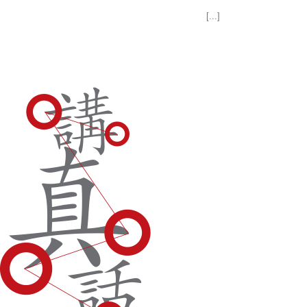
[...]