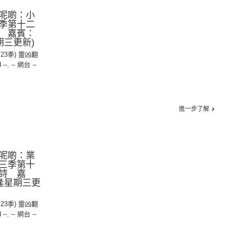
呢啲：小
季第十二
 嘉賓：
期三更新)
第23季) 靈凶翻
 --
,
-- 網台 --
進一步了解
呢啲：業
三季第十
詩 嘉
逢星期三更
第23季) 靈凶翻
 --
,
-- 網台 --