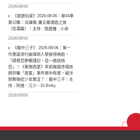
2026/08/06
《旅遊玩家》2026-08-06︱第44季
第10集：兵庫縣 灘五鄉酒造之旅
（完滿篇）︱主持 : 旅遊鍾 , 小卓
2026/08/06
《瘋中三子》 2026-08-06｜第一
代粵語流行曲填詞人黎彼得病逝，
「請君您夢鄉謹記，這一曲送給
您」！《東張西望》早前報道骨場技
師詐騙「恩客」事件案中有案，疑涉
邪教操控少女賣淫？｜瘋中三子｜主
持：阿通、江少、Dr.Binky
2026/08/06