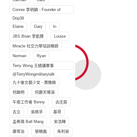
Connie 李玥穎 - Founder of
Drip39
Elaine
Gary
In
JBS Brian 李凱賢
Louise
Miracle 社交力學培訓導師
Norman
Ryan
Terry Wong 王總講軍事
@TerryWongmilitarytalk
九十後文藝少女 - 賈雅緻
何啟明
何爵天導演
午夜工作者 Benny
古庄辰
古立
吳佩孚
基哥
孟希璘 Ball Mang
宋浩暉
康常治
張曉嵐
朱利安