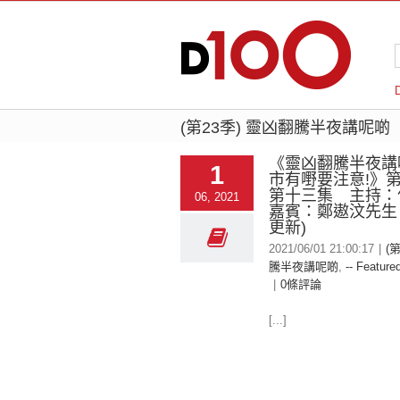
(第23季) 靈凶翻騰半夜講呢啲
《靈凶翻騰半夜講
1
市有嘢要注意!》
第十三集 主持
06, 2021
嘉賓：鄭遨汶先生 
更新)
2021/06/01 21:00:17
|
(
騰半夜講呢啲
,
-- Featured
|
0條評論
[...]