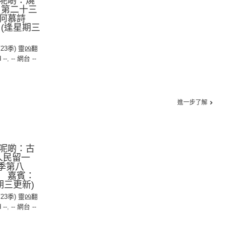
呢啲：燒
》第二十三
：何慕詩
(逢星期三
第23季) 靈凶翻
 --
,
-- 網台 --
進一步了解
呢啲：古
「人民留一
季第八
 嘉賓：
期三更新)
第23季) 靈凶翻
 --
,
-- 網台 --