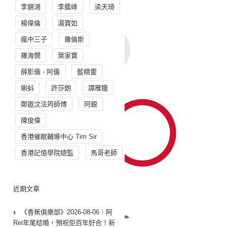
李錦鴻
李鑑峰
梁天琦
楊偉倫
湯寳如
瘋中三子
羅倫斯
羅海憫
葉家寶
薛影儀 - 阿儀
藍精靈
蝌蚪
許莎朗
譚雁瞳
鄭遨汶法筠師傅
阿銀
陳俊偉
香港催眠輔導中心 Tim Sir
香港記憶學院總監
馬哥老師
近期文章
《香蕉俱樂部》2026-08-06︱阿
Rei年尾結婚，預祝佢百年好合！新