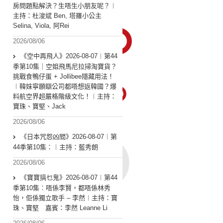
房問題點解決？生唔生小朋友呢？︱
主持：杜浚斌 Ben, 塔羅小公主
Selina, Viola, 阿Rei
2026/08/06
《空中再飛人》2026-08-07︱第44
季第10集｜空姐飛馬尼拉掃淘寶貨？
挑戰食鴨仔蛋 + Jollibee隱藏用法！
︱韓妹寧願瞓公司都唔想返韓國？爆
料航空界超嚴格階級文化！︱主持：
寶珠、寶堅、Jack
2026/08/06
《日本咒怨凶間》2026-08-07︱第
44季第10集：︱主持：藍秀朗
2026/08/06
《寶寶搞乜鬼》2026-08-07︱第44
季第10集︰唔係李賢，都唔係林秀
怡，佢係獨立歌手 – 李然︱主持：寶
珠、寶堅 嘉賓：李然 Leanne Li