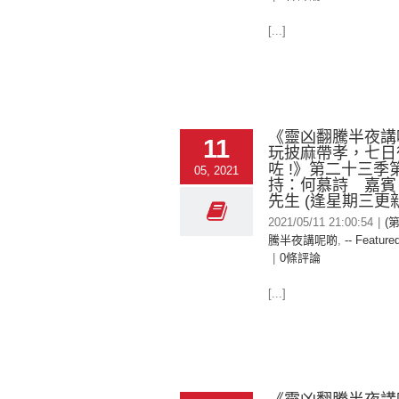
[...]
《靈凶翻騰半夜講
11
玩披麻帶孝，七日
咗 !》第二十三季
05, 2021
持：何慕詩 嘉賓
先生 (逢星期三更新
2021/05/11 21:00:54
|
(
騰半夜講呢啲
,
-- Featured
|
0條評論
[...]