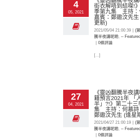
《靈凶翻騰半夜講
4
街衣解唔到結㗎!
季第九集 主持
05, 2021
嘉賓：鄭遨汶先生 
更新)
2021/05/04 21:00:39
|
(
騰半夜講呢啲
,
-- Featured
|
0條評論
[...]
《靈凶翻騰半夜講
27
籍預言2021年 
半」?!》第二十三
04, 2021
集 主持：何慕詩
鄭遨汶先生 (逢星
2021/04/27 21:00:19
|
(
騰半夜講呢啲
,
-- Featured
|
0條評論