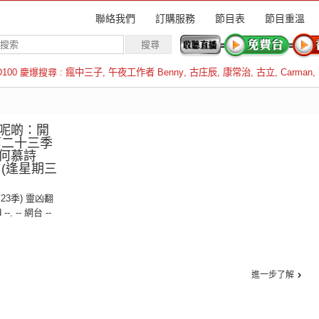
聯絡我們
訂購服務
節目表
節目重溫
D100 慶爆搜尋 :
瘋中三子
,
午夜工作者 Benny
,
古庄辰
,
康常治
,
古立
,
Carman
,
羅倫斯
呢啲：開
第二十三季
：何慕詩
(逢星期三
第23季) 靈凶翻
 --
,
-- 網台 --
進一步了解