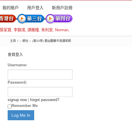
我的賬戶
用戶登入
新用戶註冊
葉家寶
,
李錦鴻
,
譚雁瞳
,
朱利安
,
Norman
,
主頁
-- 網台 --
(第23季) 靈凶翻騰半夜講呢啲
會員登入
Username:
Password:
signup now
|
forgot password?
Remember Me