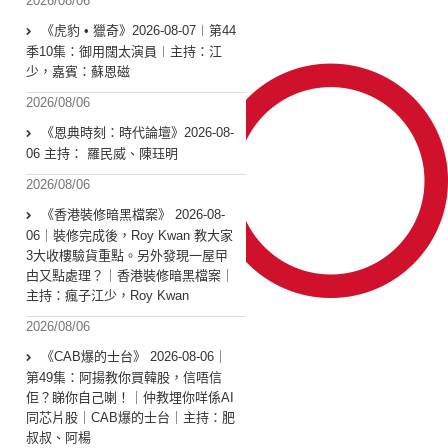
2026/08/06
《虎豹 • 獵奇》2026-08-07︱第44
季10集：御用闊太演員︱主持：江
少，嘉賓：蘇恩磁
2026/08/06
《恩典時刻：時代論壇》2026-08-
06 主持： 羅民威、陳珏明
2026/08/06
《香港裝修暗黑檔案》 2026-08-
06｜裝修完成後，Roy Kwan 教大家
3大收樓驗貨重點。另外發現一屋曱
甴又點處理？｜香港裝修暗黑檔案｜
主持：瘋子江少，Roy Kwan
2026/08/06
《CAB爆的士台》 2026-08-06｜
第49集：阿揚教你買韓股，信唔信
佢？睇你自己喇！｜仲教埋你咩係AI
同芯片股｜CAB爆的士台｜主持：肥
叔叔、阿楊