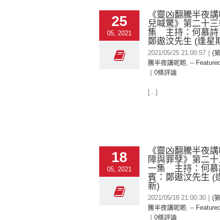
《靈凶翻騰半夜講
25
兒喊驚》第二十三
集 主持：何慕詩
05, 2021
鄭遨汶先生 (逢星
2021/05/25 21:00:57
|
(
騰半夜講呢啲
,
-- Featured
|
0條評論
[...]
《靈凶翻騰半夜講
18
障與罪孽》第二十
一集 主持：何慕
05, 2021
賓：鄭遨汶先生 (
新)
2021/05/18 21:00:30
|
(
騰半夜講呢啲
,
-- Featured
|
0條評論