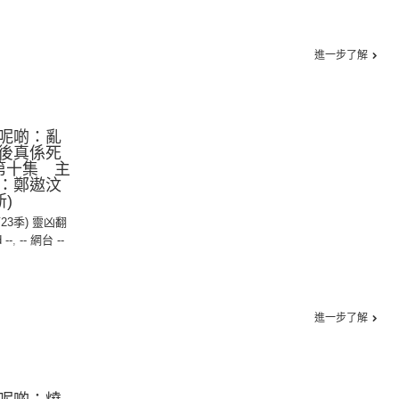
進一步了解
呢啲：亂
後真係死
第十集 主
：鄭遨汶
)
第23季) 靈凶翻
 --
,
-- 網台 --
進一步了解