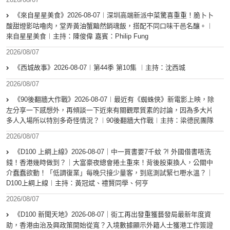
《來自星星美食》2026-08-07︱深圳高端新派中菜驚喜重重！脆卜卜
酸甜燈影咕嚕肉，堂弄黃油蟹黯然銷魂飯，搭配不同口味干邑名釀。︱
來自星星美食︱主持：陳俊偉 嘉賓：Philip Fung
2026/08/07
《西城故事》2026-08-07︱第44季 第10集 ︱主持：沈西城
2026/08/07
《90後翻牆大作戰》2026-08-07︱最近有《蜘蛛俠》新電影上映，除
左分享一下感想外，再傾談一下近來有關觀眾質素的討論，因為多大片
多人入場所以特別多奇怪情況？︱90後翻牆大作戰︱主持：梁德民團隊
2026/08/07
《D100 上綱上線》2026-08-07｜中一買書要7千蚊 ?! 外國借書唔洗
錢！香港幾時做到？｜大富豪夜總會捲土重來！背後股東換人，公關中
介蠢蠢欲動！「低調復業」每晚只接少量客，到底測試緊乜嘢水溫？｜
D100上綱上線︱主持：黃冠斌、禮賢同學、何亨
2026/08/07
《D100 新聞天地》2026-08-07｜街工再出發重獲藝發局最新年度資
助，香港由治及興政策開始從寬？入境數據顯示外籍人士獲港工作簽證