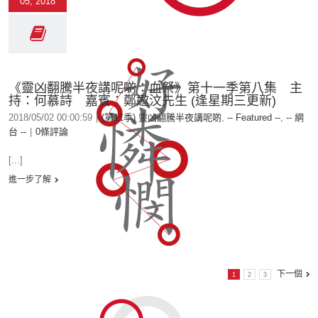
05, 2018
《靈凶翻騰半夜講呢啲：血祭》第十一季第八集 主
持：何慕詩 嘉賓：鄭遨汶先生 (逢星期三更新)
2018/05/02 00:00:59
|
(第11季) 靈凶翻騰半夜講呢啲
,
-- Featured --
,
-- 網
台 --
|
0條評論
[...]
進一步了解
下一個
1
2
3