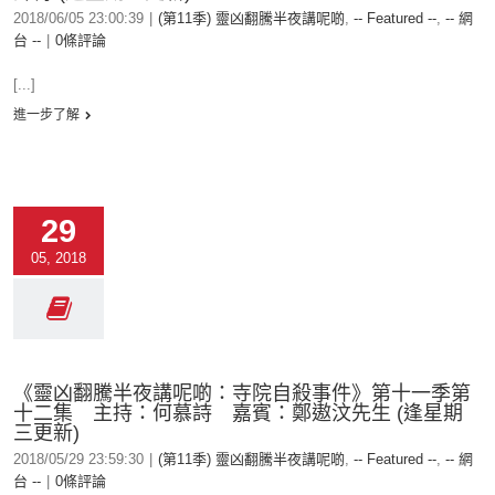
2018/06/05 23:00:39
|
(第11季) 靈凶翻騰半夜講呢啲
,
-- Featured --
,
-- 網
台 --
|
0條評論
[...]
進一步了解
29
05, 2018
《靈凶翻騰半夜講呢啲：寺院自殺事件》第十一季第
十二集 主持：何慕詩 嘉賓：鄭遨汶先生 (逢星期
三更新)
2018/05/29 23:59:30
|
(第11季) 靈凶翻騰半夜講呢啲
,
-- Featured --
,
-- 網
台 --
|
0條評論