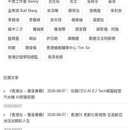
午夜工作者 Benny
古庄辰
古立
吳佩孚
基哥
孟希璘 Ball Mang
宋浩暉
康常治
張曉嵐
朱利安
李錦鴻
李鑑峰
梁天琦
楊偉倫
湯寳如
瘋中三子
羅倫斯
羅海憫
葉家寶
薛影儀 - 阿儀
藍精靈
蝌蚪
許莎朗
譚雁瞳
鄭遨汶法筠師傅
阿銀
陳俊偉
香港催眠輔導中心 Tim Sir
香港記憶學院總監
馬哥老師
近期文章
《香港台 – 聲音專欄》 2026-08-07｜ 信報CEO AI EJ Tech模擬經營
汽水機 AI即變狡猾
2026/08/07
《香港台 – 聲音專欄》 2026-08-07｜ 香港01 老齡化新視角 在高齡亞
洲活出精彩人生
2026/08/07