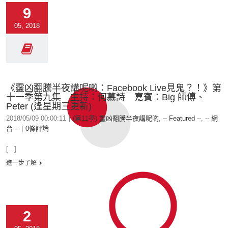
9
05, 2018
《靈凶翻騰半夜講呢啲：Facebook Live見鬼？！》第
十一季第九集 主持：何慕詩 嘉賓：Big 師傅、
Peter (逢星期三更新)
2018/05/09 00:00:11
|
(第11季) 靈凶翻騰半夜講呢啲
,
-- Featured --
,
-- 網
台 --
|
0條評論
[...]
進一步了解
2