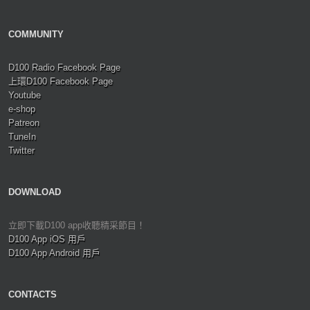
COMMUNITY
D100 Radio Facebook Page
上環D100 Facebook Page
Youtube
e-shop
Patreon
TuneIn
Twitter
DOWNLOAD
立即下載D100 app收聽精采節目！
D100 App iOS 用戶
D100 App Android 用戶
CONTACTS