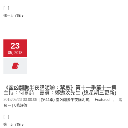
[...]
進一步了解
23
05, 2018
《靈凶翻騰半夜講呢啲：禁忌》第十一季第十一集
主持：何慕詩 嘉賓：鄭遨汶先生 (逢星期三更新)
2018/05/23 00:00:08
|
(第11季) 靈凶翻騰半夜講呢啲
,
-- Featured --
,
-- 網
台 --
|
0條評論
[...]
進一步了解