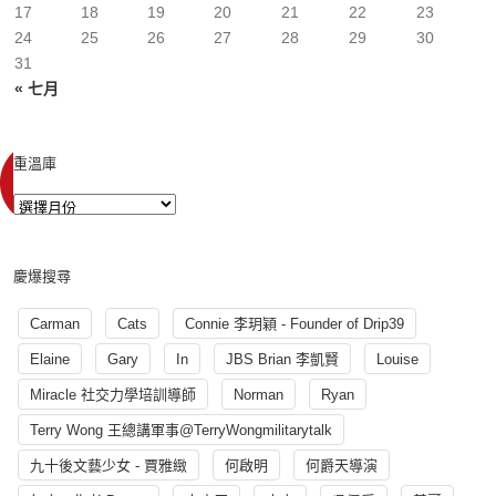
17
18
19
20
21
22
23
24
25
26
27
28
29
30
31
« 七月
重溫庫
慶爆搜尋
Carman
Cats
Connie 李玥穎 - Founder of Drip39
Elaine
Gary
In
JBS Brian 李凱賢
Louise
Miracle 社交力學培訓導師
Norman
Ryan
Terry Wong 王總講軍事@TerryWongmilitarytalk
九十後文藝少女 - 賈雅緻
何啟明
何爵天導演