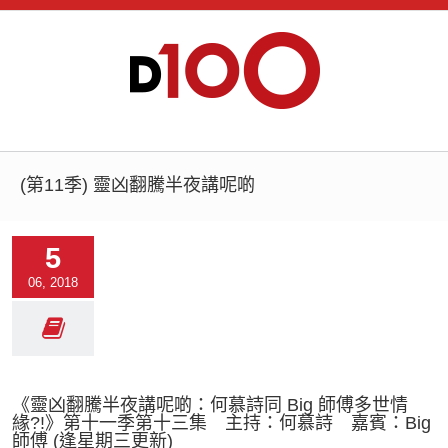
(第11季) 靈凶翻騰半夜講呢啲
5
06, 2018
《靈凶翻騰半夜講呢啲：何慕詩同 Big 師傅多世情
緣?!》第十一季第十三集 主持：何慕詩 嘉賓：Big
師傅 (逢星期三更新)