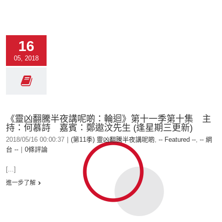
16
05, 2018
《靈凶翻騰半夜講呢啲：輪迴》第十一季第十集 主
持：何慕詩 嘉賓：鄭遨汶先生 (逢星期三更新)
2018/05/16 00:00:37
|
(第11季) 靈凶翻騰半夜講呢啲
,
-- Featured --
,
-- 網
台 --
|
0條評論
[...]
進一步了解