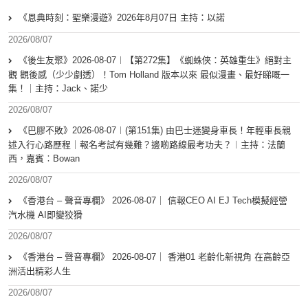
《恩典時刻：聖樂漫遊》2026年8月07日 主持：以諾
2026/08/07
《後生友聚》2026-08-07︱【第272集】《蜘蛛俠：英雄重生》絕對主
觀 觀後感（少少劇透）！Tom Holland 版本以來 最似漫畫、最好睇嘅一
集！｜主持：Jack、諾少
2026/08/07
《巴膠不敗》2026-08-07︱(第151集) 由巴士迷變身車長！年輕車長親
述入行心路歷程｜報名考試有幾難？邊啲路線最考功夫？︱主持：法蘭
西，嘉賓︰Bowan
2026/08/07
《香港台 – 聲音專欄》 2026-08-07｜ 信報CEO AI EJ Tech模擬經營
汽水機 AI即變狡猾
2026/08/07
《香港台 – 聲音專欄》 2026-08-07｜ 香港01 老齡化新視角 在高齡亞
洲活出精彩人生
2026/08/07