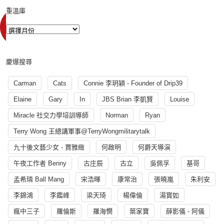
重溫庫
慶爆搜尋
Carman
Cats
Connie 李玥穎 - Founder of Drip39
Elaine
Gary
In
JBS Brian 李凱賢
Louise
Miracle 社交力學培訓導師
Norman
Ryan
Terry Wong 王總講軍事@TerryWongmilitarytalk
九十後文藝少女 - 賈雅緻
何啟明
何爵天導演
午夜工作者 Benny
古庄辰
古立
吳佩孚
基哥
孟希璘 Ball Mang
宋浩暉
康常治
張曉嵐
朱利安
李錦鴻
李鑑峰
梁天琦
楊偉倫
湯寳如
瘋中三子
羅倫斯
羅海憫
葉家寶
薛影儀 - 阿儀