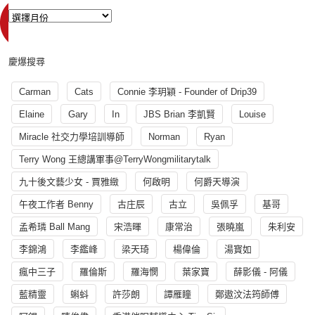
慶爆搜尋
Carman
Cats
Connie 李玥穎 - Founder of Drip39
Elaine
Gary
In
JBS Brian 李凱賢
Louise
Miracle 社交力學培訓導師
Norman
Ryan
Terry Wong 王總講軍事@TerryWongmilitarytalk
九十後文藝少女 - 賈雅緻
何啟明
何爵天導演
午夜工作者 Benny
古庄辰
古立
吳佩孚
基哥
孟希璘 Ball Mang
宋浩暉
康常治
張曉嵐
朱利安
李錦鴻
李鑑峰
梁天琦
楊偉倫
湯寳如
瘋中三子
羅倫斯
羅海憫
葉家寶
薛影儀 - 阿儀
藍精靈
蝌蚪
許莎朗
譚雁瞳
鄭遨汶法筠師傅