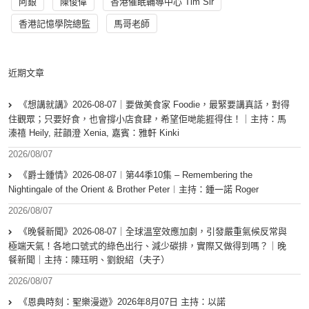
阿銀
陳俊偉
香港催眠輔導中心 Tim Sir
香港記憶學院總監
馬哥老師
近期文章
《想講就講》2026-08-07｜要做美食家 Foodie，最緊要講真話，對得
住觀眾；只要好食，也會撐小店食肆，希望佢哋能捱得住！｜主持：馬
溱禧 Heily, 莊韻澄 Xenia, 嘉賓：雅軒 Kinki
2026/08/07
《爵士鍾情》2026-08-07︱第44季10集 – Remembering the
Nightingale of the Orient & Brother Peter︱主持：鍾一諾 Roger
2026/08/07
《晚餐新聞》2026-08-07｜全球溫室效應加劇，引發嚴重氣候反常與
極端天氣！各地口號式的綠色出行、減少碳排，實際又做得到嗎？｜晚
餐新聞｜主持：陳珏明、劉銳紹（夫子）
2026/08/07
《恩典時刻：聖樂漫遊》2026年8月07日 主持：以諾