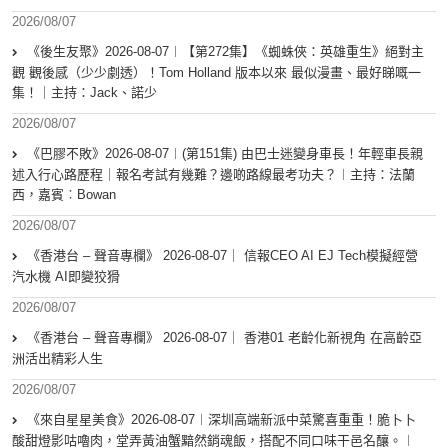
2026/08/07
《後生友聚》2026-08-07︱【第272集】《蜘蛛俠：英雄重生》絕對主
觀 觀後感（少少劇透）！Tom Holland 版本以來 最似漫畫、最好睇嘅一
集！｜主持：Jack、諾少
2026/08/07
《巴膠不敗》2026-08-07︱(第151集) 由巴士迷變身車長！年輕車長親
述入行心路歷程｜報名考試有幾難？邊啲路線最考功夫？︱主持：法蘭
西，嘉賓︰Bowan
2026/08/07
《香港台 – 聲音專欄》 2026-08-07｜ 信報CEO AI EJ Tech模擬經營
汽水機 AI即變狡猾
2026/08/07
《香港台 – 聲音專欄》 2026-08-07｜ 香港01 老齡化新視角 在高齡亞
洲活出精彩人生
2026/08/07
《來自星星美食》2026-08-07︱深圳高端新派中菜驚喜重重！脆卜卜
酸甜燈影咕嚕肉，堂弄黃油蟹黯然銷魂飯，搭配不同口味干邑名釀。︱