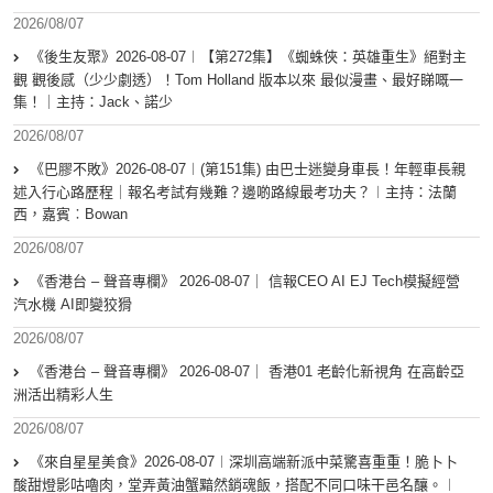
2026/08/07
《後生友聚》2026-08-07︱【第272集】《蜘蛛俠：英雄重生》絕對主
觀 觀後感（少少劇透）！Tom Holland 版本以來 最似漫畫、最好睇嘅一
集！｜主持：Jack、諾少
2026/08/07
《巴膠不敗》2026-08-07︱(第151集) 由巴士迷變身車長！年輕車長親
述入行心路歷程｜報名考試有幾難？邊啲路線最考功夫？︱主持：法蘭
西，嘉賓︰Bowan
2026/08/07
《香港台 – 聲音專欄》 2026-08-07｜ 信報CEO AI EJ Tech模擬經營
汽水機 AI即變狡猾
2026/08/07
《香港台 – 聲音專欄》 2026-08-07｜ 香港01 老齡化新視角 在高齡亞
洲活出精彩人生
2026/08/07
《來自星星美食》2026-08-07︱深圳高端新派中菜驚喜重重！脆卜卜
酸甜燈影咕嚕肉，堂弄黃油蟹黯然銷魂飯，搭配不同口味干邑名釀。︱