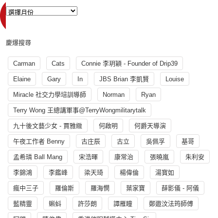
慶爆搜尋
Carman
Cats
Connie 李玥穎 - Founder of Drip39
Elaine
Gary
In
JBS Brian 李凱賢
Louise
Miracle 社交力學培訓導師
Norman
Ryan
Terry Wong 王總講軍事@TerryWongmilitarytalk
九十後文藝少女 - 賈雅緻
何啟明
何爵天導演
午夜工作者 Benny
古庄辰
古立
吳佩孚
基哥
孟希璘 Ball Mang
宋浩暉
康常治
張曉嵐
朱利安
李錦鴻
李鑑峰
梁天琦
楊偉倫
湯寳如
瘋中三子
羅倫斯
羅海憫
葉家寶
薛影儀 - 阿儀
藍精靈
蝌蚪
許莎朗
譚雁瞳
鄭遨汶法筠師傅