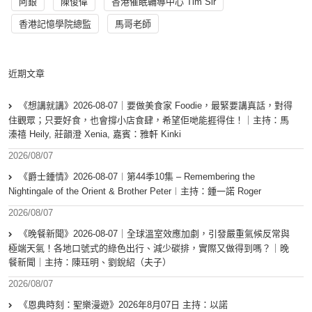
阿銀
陳俊偉
香港催眠輔導中心 Tim Sir
香港記憶學院總監
馬哥老師
近期文章
《想講就講》2026-08-07｜要做美食家 Foodie，最緊要講真話，對得
住觀眾；只要好食，也會撐小店食肆，希望佢哋能捱得住！｜主持：馬
溱禧 Heily, 莊韻澄 Xenia, 嘉賓：雅軒 Kinki
2026/08/07
《爵士鍾情》2026-08-07︱第44季10集 – Remembering the
Nightingale of the Orient & Brother Peter︱主持：鍾一諾 Roger
2026/08/07
《晚餐新聞》2026-08-07｜全球溫室效應加劇，引發嚴重氣候反常與
極端天氣！各地口號式的綠色出行、減少碳排，實際又做得到嗎？｜晚
餐新聞｜主持：陳珏明、劉銳紹（夫子）
2026/08/07
《恩典時刻：聖樂漫遊》2026年8月07日 主持：以諾