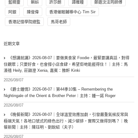
藍精靈
蝌蚪
許莎朗
譚雁瞳
鄭遨汶法筠師傅
阿銀
陳俊偉
香港催眠輔導中心 Tim Sir
香港記憶學院總監
馬哥老師
近期文章
《想講就講》2026-08-07｜要做美食家 Foodie，最緊要講真話，對得
住觀眾；只要好食，也會撐小店食肆，希望佢哋能捱得住！｜主持：馬
溱禧 Heily, 莊韻澄 Xenia, 嘉賓：雅軒 Kinki
2026/08/07
《爵士鍾情》2026-08-07︱第44季10集 – Remembering the
Nightingale of the Orient & Brother Peter︱主持：鍾一諾 Roger
2026/08/07
《晚餐新聞》2026-08-07｜全球溫室效應加劇，引發嚴重氣候反常與
極端天氣！各地口號式的綠色出行、減少碳排，實際又做得到嗎？｜晚
餐新聞｜主持：陳珏明、劉銳紹（夫子）
2026/08/07