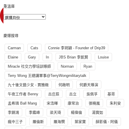
重溫庫
慶爆搜尋
Carman
Cats
Connie 李玥穎 - Founder of Drip39
Elaine
Gary
In
JBS Brian 李凱賢
Louise
Miracle 社交力學培訓導師
Norman
Ryan
Terry Wong 王總講軍事@TerryWongmilitarytalk
九十後文藝少女 - 賈雅緻
何啟明
何爵天導演
午夜工作者 Benny
古庄辰
古立
吳佩孚
基哥
孟希璘 Ball Mang
宋浩暉
康常治
張曉嵐
朱利安
李錦鴻
李鑑峰
梁天琦
楊偉倫
湯寳如
瘋中三子
羅倫斯
羅海憫
葉家寶
薛影儀 - 阿儀