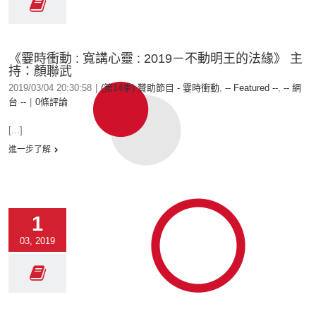
《霎時衝動 : 寬講心靈 : 2019－不動明王的法緣》 主
持：顏聯武
2019/03/04 20:30:58
|
(第14季) 贊助節目 - 霎時衝動
,
-- Featured --
,
-- 網
台 --
|
0條評論
[...]
進一步了解
1
03, 2019