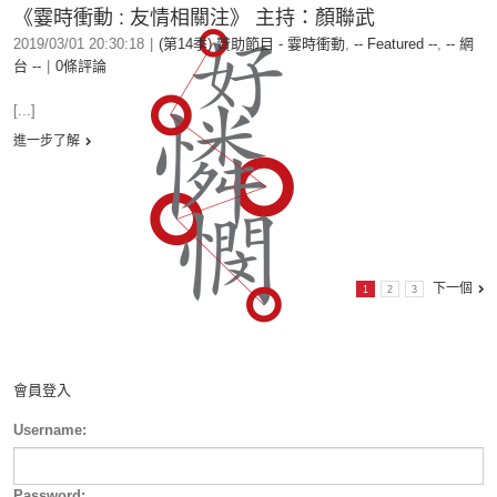
《霎時衝動 : 友情相關注》 主持：顏聯武
2019/03/01 20:30:18
|
(第14季) 贊助節目 - 霎時衝動
,
-- Featured --
,
-- 網
台 --
|
0條評論
[...]
進一步了解
下一個
1
2
3
會員登入
Username:
Password: