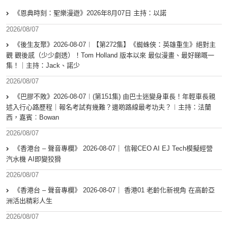
《恩典時刻：聖樂漫遊》2026年8月07日 主持：以諾
2026/08/07
《後生友聚》2026-08-07︱【第272集】《蜘蛛俠：英雄重生》絕對主
觀 觀後感（少少劇透）！Tom Holland 版本以來 最似漫畫、最好睇嘅一
集！｜主持：Jack、諾少
2026/08/07
《巴膠不敗》2026-08-07︱(第151集) 由巴士迷變身車長！年輕車長親
述入行心路歷程｜報名考試有幾難？邊啲路線最考功夫？︱主持：法蘭
西，嘉賓︰Bowan
2026/08/07
《香港台 – 聲音專欄》 2026-08-07｜ 信報CEO AI EJ Tech模擬經營
汽水機 AI即變狡猾
2026/08/07
《香港台 – 聲音專欄》 2026-08-07｜ 香港01 老齡化新視角 在高齡亞
洲活出精彩人生
2026/08/07