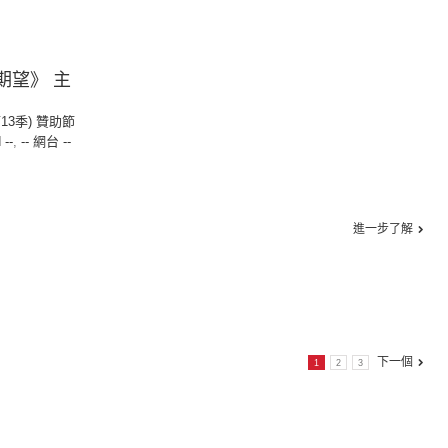
期望》 主
第13季) 贊助節
 --
,
-- 網台 --
進一步了解
下一個
1
2
3