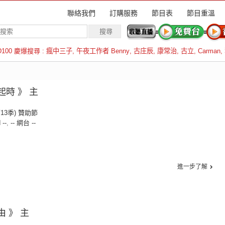
聯絡我們
訂購服務
節目表
節目重溫
D100 慶爆搜尋 :
瘋中三子
,
午夜工作者 Benny
,
古庄辰
,
康常治
,
古立
,
Carman
,
羅倫斯
起時 》 主
第13季) 贊助節
 --
,
-- 網台 --
進一步了解
由 》 主