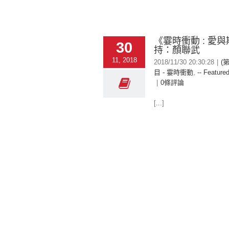
《霎時衝動 : 愛與
30
持：顏聯武
11, 2018
2018/11/30 20:30:28
|
(
目 - 霎時衝動
,
-- Featured
|
0條評論
[...]