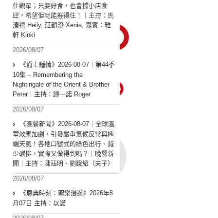
住觀眾；只要好食，也會撐小店食
肆，希望佢哋能捱得住！｜主持：馬
溱禧 Heily, 莊韻澄 Xenia, 嘉賓：雅
軒 Kinki
2026/08/07
《爵士鍾情》2026-08-07︱第44季
10集 – Remembering the
Nightingale of the Orient & Brother
Peter︱主持：鍾一諾 Roger
2026/08/07
《晚餐新聞》2026-08-07｜全球溫
室效應加劇，引發嚴重氣候反常與極
端天氣！各地口號式的綠色出行、減
少碳排，實際又做得到嗎？｜晚餐新
聞｜主持：陳珏明、劉銳紹（夫子）
2026/08/07
《恩典時刻：聖樂漫遊》2026年8
月07日 主持：以諾