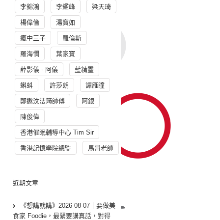
李錦鴻
李鑑峰
梁天琦
楊偉倫
湯寳如
瘋中三子
羅倫斯
羅海憫
葉家寶
薛影儀 - 阿儀
藍精靈
蝌蚪
許莎朗
譚雁瞳
鄭遨汶法筠師傅
阿銀
陳俊偉
香港催眠輔導中心 Tim Sir
香港記憶學院總監
馬哥老師
近期文章
《想講就講》2026-08-07｜要做美
食家 Foodie，最緊要講真話，對得