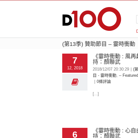
(第13季) 贊助節目 – 霎時衝動
《霎時衝動 : 風再
7
持：顏聯武
12, 2018
2018/12/07 20:30:29
|
(
目 - 霎時衝動
,
-- Featured
|
0條評論
[...]
《霎時衝動 : 心自
6
持：顏聯武