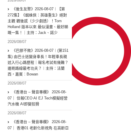
2026/08/07
《後生友聚》2026-08-07︱【第
272集】《蜘蛛俠：英雄重生》絕對
主觀 觀後感（少少劇透）！Tom
Holland 版本以來 最似漫畫、最好睇
嘅一集！｜主持：Jack、諾少
2026/08/07
《巴膠不敗》2026-08-07︱(第151
集) 由巴士迷變身車長！年輕車長親
述入行心路歷程｜報名考試有幾難？
邊啲路線最考功夫？︱主持：法蘭
西，嘉賓︰Bowan
2026/08/07
《香港台 – 聲音專欄》 2026-08-
07｜ 信報CEO AI EJ Tech模擬經營
汽水機 AI即變狡猾
2026/08/07
《香港台 – 聲音專欄》 2026-08-
07｜ 香港01 老齡化新視角 在高齡亞