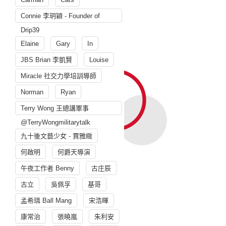
Connie 李玥穎 - Founder of
Drip39
Elaine
Gary
In
JBS Brian 李凱賢
Louise
Miracle 社交力學培訓導師
Norman
Ryan
Terry Wong 王總講軍事
@TerryWongmilitarytalk
九十後文藝少女 - 賈雅緻
何啟明
何爵天導演
午夜工作者 Benny
古庄辰
古立
吳佩孚
基哥
孟希璘 Ball Mang
宋浩暉
康常治
張曉嵐
朱利安