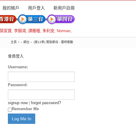
我的賬戶
用戶登入
新用戶註冊
葉家寶
,
李錦鴻
,
譚雁瞳
,
朱利安
,
Norman
,
主頁
-- 網台 --
(第13季) 贊助節目 - 霎時衝動
會員登入
Username:
Password:
signup now
|
forgot password?
Remember Me