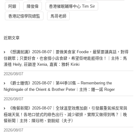
阿銀
陳俊偉
香港催眠輔導中心 Tim Sir
香港記憶學院總監
馬哥老師
近期文章
《想講就講》2026-08-07｜要做美食家 Foodie，最緊要講真話，對得
住觀眾；只要好食，也會撐小店食肆，希望佢哋能捱得住！｜主持：馬
溱禧 Heily, 莊韻澄 Xenia, 嘉賓：雅軒 Kinki
2026/08/07
《爵士鍾情》2026-08-07︱第44季10集 – Remembering the
Nightingale of the Orient & Brother Peter︱主持：鍾一諾 Roger
2026/08/07
《晚餐新聞》2026-08-07｜全球溫室效應加劇，引發嚴重氣候反常與
極端天氣！各地口號式的綠色出行、減少碳排，實際又做得到嗎？｜晚
餐新聞｜主持：陳珏明、劉銳紹（夫子）
2026/08/07