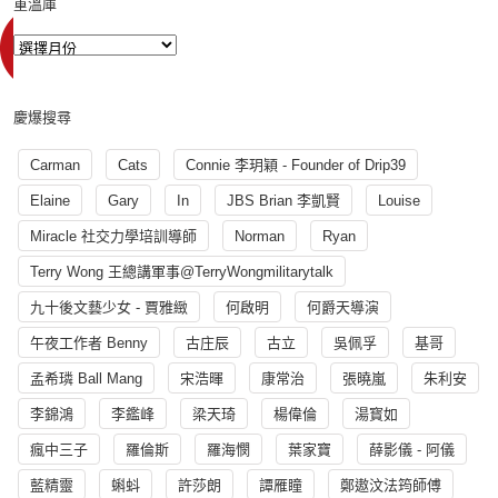
重溫庫
慶爆搜尋
Carman
Cats
Connie 李玥穎 - Founder of Drip39
Elaine
Gary
In
JBS Brian 李凱賢
Louise
Miracle 社交力學培訓導師
Norman
Ryan
Terry Wong 王總講軍事@TerryWongmilitarytalk
九十後文藝少女 - 賈雅緻
何啟明
何爵天導演
午夜工作者 Benny
古庄辰
古立
吳佩孚
基哥
孟希璘 Ball Mang
宋浩暉
康常治
張曉嵐
朱利安
李錦鴻
李鑑峰
梁天琦
楊偉倫
湯寳如
瘋中三子
羅倫斯
羅海憫
葉家寶
薛影儀 - 阿儀
藍精靈
蝌蚪
許莎朗
譚雁瞳
鄭遨汶法筠師傅