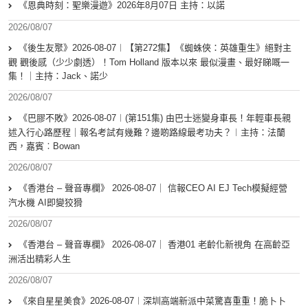
《恩典時刻：聖樂漫遊》2026年8月07日 主持：以諾
2026/08/07
《後生友聚》2026-08-07︱【第272集】《蜘蛛俠：英雄重生》絕對主
觀 觀後感（少少劇透）！Tom Holland 版本以來 最似漫畫、最好睇嘅一
集！｜主持：Jack、諾少
2026/08/07
《巴膠不敗》2026-08-07︱(第151集) 由巴士迷變身車長！年輕車長親
述入行心路歷程｜報名考試有幾難？邊啲路線最考功夫？︱主持：法蘭
西，嘉賓︰Bowan
2026/08/07
《香港台 – 聲音專欄》 2026-08-07｜ 信報CEO AI EJ Tech模擬經營
汽水機 AI即變狡猾
2026/08/07
《香港台 – 聲音專欄》 2026-08-07｜ 香港01 老齡化新視角 在高齡亞
洲活出精彩人生
2026/08/07
《來自星星美食》2026-08-07︱深圳高端新派中菜驚喜重重！脆卜卜