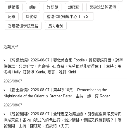
藍精靈
蝌蚪
許莎朗
譚雁瞳
鄭遨汶法筠師傅
阿銀
陳俊偉
香港催眠輔導中心 Tim Sir
香港記憶學院總監
馬哥老師
近期文章
《想講就講》2026-08-07｜要做美食家 Foodie，最緊要講真話，對得
住觀眾；只要好食，也會撐小店食肆，希望佢哋能捱得住！｜主持：馬
溱禧 Heily, 莊韻澄 Xenia, 嘉賓：雅軒 Kinki
2026/08/07
《爵士鍾情》2026-08-07︱第44季10集 – Remembering the
Nightingale of the Orient & Brother Peter︱主持：鍾一諾 Roger
2026/08/07
《晚餐新聞》2026-08-07｜全球溫室效應加劇，引發嚴重氣候反常與
極端天氣！各地口號式的綠色出行、減少碳排，實際又做得到嗎？｜晚
餐新聞｜主持：陳珏明、劉銳紹（夫子）