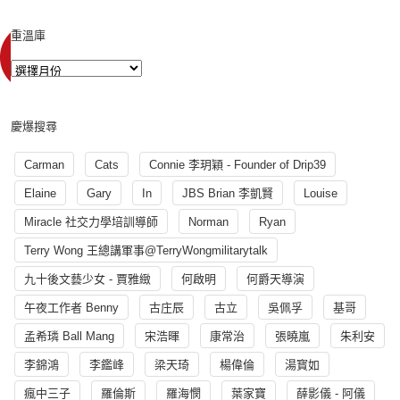
重溫庫
慶爆搜尋
Carman
Cats
Connie 李玥穎 - Founder of Drip39
Elaine
Gary
In
JBS Brian 李凱賢
Louise
Miracle 社交力學培訓導師
Norman
Ryan
Terry Wong 王總講軍事@TerryWongmilitarytalk
九十後文藝少女 - 賈雅緻
何啟明
何爵天導演
午夜工作者 Benny
古庄辰
古立
吳佩孚
基哥
孟希璘 Ball Mang
宋浩暉
康常治
張曉嵐
朱利安
李錦鴻
李鑑峰
梁天琦
楊偉倫
湯寳如
瘋中三子
羅倫斯
羅海憫
葉家寶
薛影儀 - 阿儀