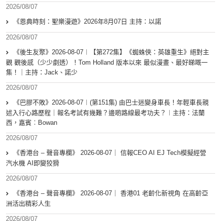
2026/08/07
《恩典時刻：聖樂漫遊》2026年8月07日 主持：以諾
2026/08/07
《後生友聚》2026-08-07︱【第272集】《蜘蛛俠：英雄重生》絕對主
觀 觀後感（少少劇透）！Tom Holland 版本以來 最似漫畫、最好睇嘅一
集！｜主持：Jack、諾少
2026/08/07
《巴膠不敗》2026-08-07︱(第151集) 由巴士迷變身車長！年輕車長親
述入行心路歷程｜報名考試有幾難？邊啲路線最考功夫？︱主持：法蘭
西，嘉賓︰Bowan
2026/08/07
《香港台 – 聲音專欄》 2026-08-07｜ 信報CEO AI EJ Tech模擬經營
汽水機 AI即變狡猾
2026/08/07
《香港台 – 聲音專欄》 2026-08-07｜ 香港01 老齡化新視角 在高齡亞
洲活出精彩人生
2026/08/07