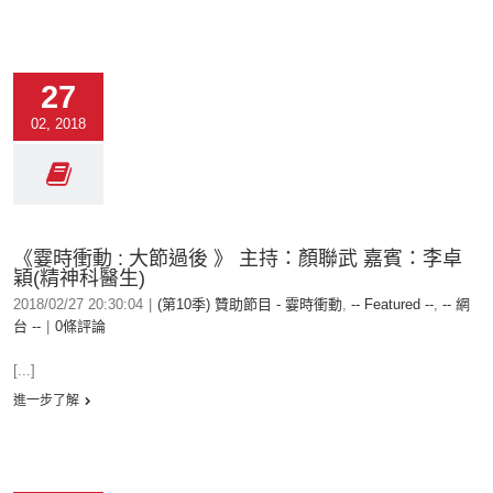
27
02, 2018
《霎時衝動 : 大節過後 》 主持：顏聯武 嘉賓：李卓
穎(精神科醫生)
2018/02/27 20:30:04
|
(第10季) 贊助節目 - 霎時衝動
,
-- Featured --
,
-- 網
台 --
|
0條評論
[...]
進一步了解