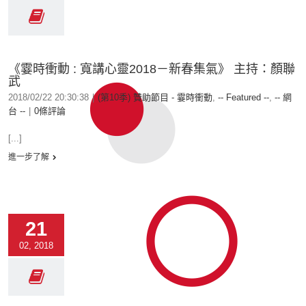
《霎時衝動 : 寬講心靈2018－新春集氣》 主持：顏聯
武
2018/02/22 20:30:38
|
(第10季) 贊助節目 - 霎時衝動
,
-- Featured --
,
-- 網
台 --
|
0條評論
[...]
進一步了解
21
02, 2018