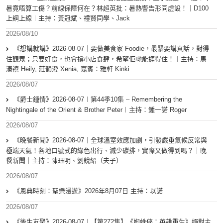
暑竟唔算工傷？前線保障何在？林超英批：暑熱警告形同虛設！｜D100
上綱上線︱主持：黃冠斌、禮賢同學、Jack
2026/08/10
《想講就講》2026-08-07｜要做美食家 Foodie，最緊要講真話，對得
住觀眾；只要好食，也會撐小店食肆，希望佢哋能捱得住！｜主持：馬
溱禧 Heily, 莊韻澄 Xenia, 嘉賓：雅軒 Kinki
2026/08/07
《爵士鍾情》2026-08-07︱第44季10集 – Remembering the
Nightingale of the Orient & Brother Peter︱主持：鍾一諾 Roger
2026/08/07
《晚餐新聞》2026-08-07｜全球溫室效應加劇，引發嚴重氣候反常與
極端天氣！各地口號式的綠色出行、減少碳排，實際又做得到嗎？｜晚
餐新聞｜主持：陳珏明、劉銳紹（夫子）
2026/08/07
《恩典時刻：聖樂漫遊》2026年8月07日 主持：以諾
2026/08/07
《後生友聚》2026-08-07︱【第272集】《蜘蛛俠：英雄重生》絕對主