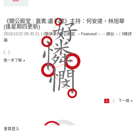
《關公殿堂 : 嘉賓:盧子健》主持：何安達，林旭華
(逢星期四更新)
2016/12/22 08:30:21
|
(第06季) 關公殿堂
,
-- Featured --
,
-- 網台 --
|
0條評
論
[...]
進一步了解
下一個
1
2
會員登入