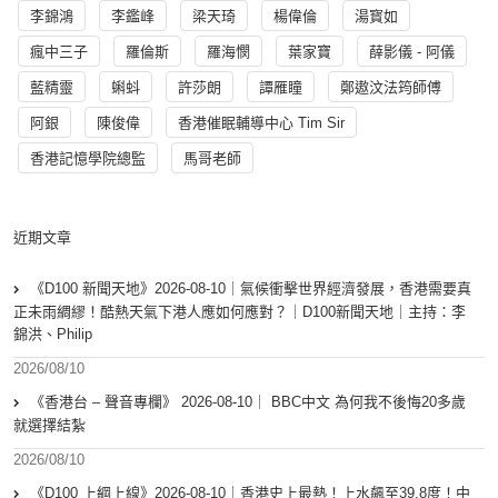
李錦鴻
李鑑峰
梁天琦
楊偉倫
湯寳如
瘋中三子
羅倫斯
羅海憫
葉家寶
薛影儀 - 阿儀
藍精靈
蝌蚪
許莎朗
譚雁瞳
鄭遨汶法筠師傅
阿銀
陳俊偉
香港催眠輔導中心 Tim Sir
香港記憶學院總監
馬哥老師
近期文章
《D100 新聞天地》2026-08-10｜氣候衝擊世界經濟發展，香港需要真
正未雨綢繆！酷熱天氣下港人應如何應對？｜D100新聞天地｜主持：李
錦洪、Philip
2026/08/10
《香港台 – 聲音專欄》 2026-08-10｜ BBC中文 為何我不後悔20多歲
就選擇結紮
2026/08/10
《D100 上綱上線》2026-08-10｜香港史上最熱！上水飆至39.8度！中