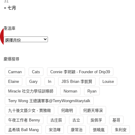
31
« 七月
重溫庫
慶爆搜尋
Carman
Cats
Connie 李玥穎 - Founder of Drip39
Elaine
Gary
In
JBS Brian 李凱賢
Louise
Miracle 社交力學培訓導師
Norman
Ryan
Terry Wong 王總講軍事@TerryWongmilitarytalk
九十後文藝少女 - 賈雅緻
何啟明
何爵天導演
午夜工作者 Benny
古庄辰
古立
吳佩孚
基哥
孟希璘 Ball Mang
宋浩暉
康常治
張曉嵐
朱利安