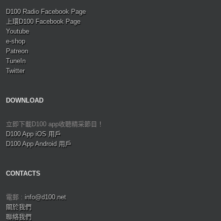
D100 Radio Facebook Page
上環D100 Facebook Page
Youtube
e-shop
Patreon
TuneIn
Twitter
DOWNLOAD
立即下載D100 app收聽精采節目！
D100 App iOS 用戶
D100 App Android 用戶
CONTACTS
電郵 :
info@d100.net
關於我們
聯絡我們