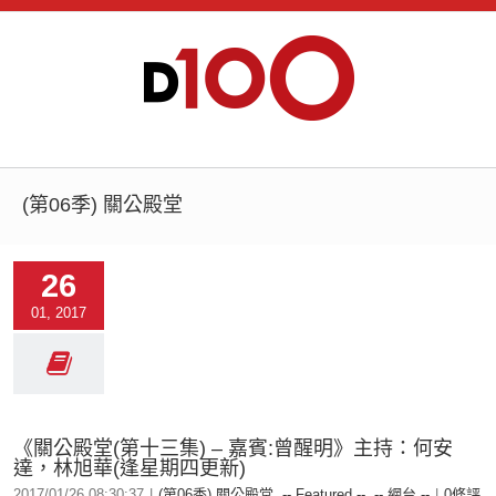
(第06季) 關公殿堂
26
01, 2017
《關公殿堂(第十三集) – 嘉賓:曾醒明》主持：何安
達，林旭華(逢星期四更新)
2017/01/26 08:30:37
|
(第06季) 關公殿堂
,
-- Featured --
,
-- 網台 --
|
0條評