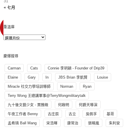
31
« 七月
重溫庫
慶爆搜尋
Carman
Cats
Connie 李玥穎 - Founder of Drip39
Elaine
Gary
In
JBS Brian 李凱賢
Louise
Miracle 社交力學培訓導師
Norman
Ryan
Terry Wong 王總講軍事@TerryWongmilitarytalk
九十後文藝少女 - 賈雅緻
何啟明
何爵天導演
午夜工作者 Benny
古庄辰
古立
吳佩孚
基哥
孟希璘 Ball Mang
宋浩暉
康常治
張曉嵐
朱利安