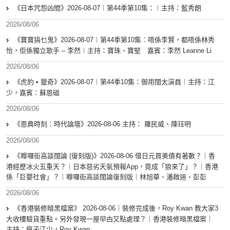
《日本咒怨凶間》2026-08-07︱第44季第10集：︱主持：藍秀朗
2026/08/06
《寶寶搞乜鬼》2026-08-07︱第44季第10集︰唔係李賢，都唔係林秀
怡，佢係獨立歌手 – 李然︱主持：寶珠、寶堅 嘉賓：李然 Leanne Li
2026/08/06
《虎豹 • 獵奇》2026-08-07︱第44季10集：御用闊太演員︱主持：江
少，嘉賓：蘇恩磁
2026/08/06
《恩典時刻：時代論壇》2026-08-06 主持： 羅民威、陳珏明
2026/08/06
《嚤囉街高談闊論 (復刻版)》2026-08-06 借日元買美債有著數？｜香
港經歷冰火五重天？｜日本惡劣天氣預報App，竟成「狼來了」？｜香港
係「巨嬰社會」？｜嚤囉街高談闊論復刻版｜林旭華、潘啟迪、彭彭
2026/08/06
《香港裝修暗黑檔案》 2026-08-06｜裝修完成後，Roy Kwan 教大家3
大收樓驗貨重點。另外發現一屋曱甴又點處理？｜香港裝修暗黑檔案｜
主持：瘋子江少，Roy Kwan