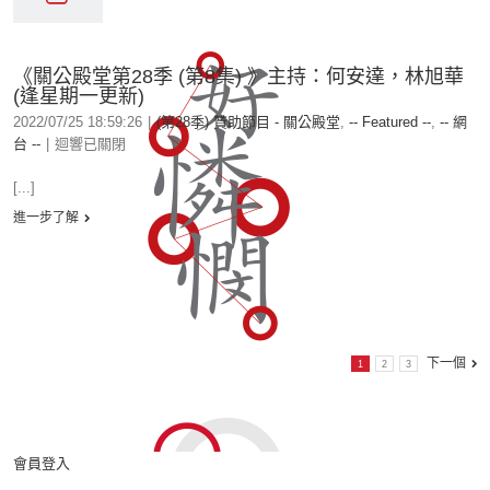
《關公殿堂第28季 (第8集) 》主持：何安達，林旭華
(逢星期一更新)
2022/07/25 18:59:26
|
(第28季) 贊助節目 - 關公殿堂
,
-- Featured --
,
-- 網
台 --
|
迴響已關閉
[...]
進一步了解
下一個
1
2
3
會員登入