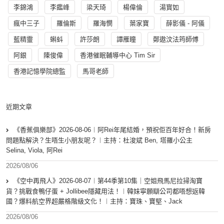
李錦鴻
李鑑峰
梁天琦
楊偉倫
湯寳如
瘋中三子
羅倫斯
羅海憫
葉家寶
薛影儀 - 阿儀
藍精靈
蝌蚪
許莎朗
譚雁瞳
鄭遨汶法筠師傅
阿銀
陳俊偉
香港催眠輔導中心 Tim Sir
香港記憶學院總監
馬哥老師
近期文章
《香蕉俱樂部》2026-08-06︱阿Rei年尾結婚，預祝佢百年好合！新房
問題點解決？生唔生小朋友呢？︱主持：杜浚斌 Ben, 塔羅小公主
Selina, Viola, 阿Rei
2026/08/06
《空中再飛人》2026-08-07︱第44季第10集｜空姐飛馬尼拉掃淘寶
貨？挑戰食鴨仔蛋 + Jollibee隱藏用法！︱韓妹寧願瞓公司都唔想返韓
國？爆料航空界超嚴格階級文化！︱主持：寶珠、寶堅、Jack
2026/08/06