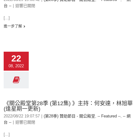
台 --
|
迴響已關閉
[...]
進一步了解
22
08, 2022
《關公殿堂第28季 (第12集) 》主持：何安達，林旭華
(逢星期一更新)
2022/08/22 19:07:57
|
(第28季) 贊助節目 - 關公殿堂
,
-- Featured --
,
-- 網
台 --
|
迴響已關閉
[...]