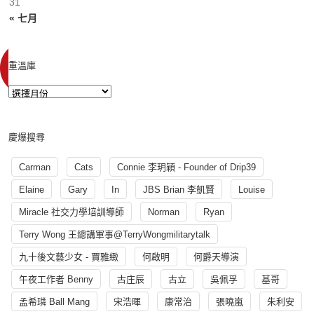
31
« 七月
重溫庫
慶爆搜尋
Carman
Cats
Connie 李玥穎 - Founder of Drip39
Elaine
Gary
In
JBS Brian 李凱賢
Louise
Miracle 社交力學培訓導師
Norman
Ryan
Terry Wong 王總講軍事@TerryWongmilitarytalk
九十後文藝少女 - 賈雅緻
何啟明
何爵天導演
午夜工作者 Benny
古庄辰
古立
吳佩孚
基哥
孟希璘 Ball Mang
宋浩暉
康常治
張曉嵐
朱利安