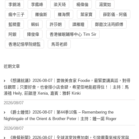
李錦鴻
李鑑峰
梁天琦
楊偉倫
湯寳如
瘋中三子
羅倫斯
羅海憫
葉家寶
薛影儀 - 阿儀
藍精靈
蝌蚪
許莎朗
譚雁瞳
鄭遨汶法筠師傅
阿銀
陳俊偉
香港催眠輔導中心 Tim Sir
香港記憶學院總監
馬哥老師
近期文章
《想講就講》2026-08-07｜要做美食家 Foodie，最緊要講真話，對得
住觀眾；只要好食，也會撐小店食肆，希望佢哋能捱得住！｜主持：馬
溱禧 Heily, 莊韻澄 Xenia, 嘉賓：雅軒 Kinki
2026/08/07
《爵士鍾情》2026-08-07︱第44季10集 – Remembering the
Nightingale of the Orient & Brother Peter︱主持：鍾一諾 Roger
2026/08/07
《晚餐新聞》2026-08-07｜全球溫室效應加劇，引發嚴重氣候反常與