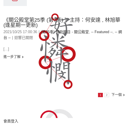
《關公殿堂第25季 (第7集) 》主持：何安達 , 林旭華
(逢星期一更新)
2021/10/25 17:00:36
|
(第25季) 贊助節目 - 關公殿堂
,
-- Featured --
,
-- 網
台 --
|
迴響已關閉
[...]
進一步了解
下一個
1
2
會員登入