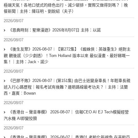
極端天氣！各地口號式的綠色出行、減少碳排，實際又做得到嗎？｜晚
餐新聞｜主持：陳珏明、劉銳紹（夫子）
2026/08/07
《恩典時刻：聖樂漫遊》2026年8月07日 主持：以諾
2026/08/07
《後生友聚》2026-08-07︱【第272集】《蜘蛛俠：英雄重生》絕對主
觀 觀後感（少少劇透）！Tom Holland 版本以來 最似漫畫、最好睇嘅一
集！｜主持：Jack、諾少
2026/08/07
《巴膠不敗》2026-08-07︱(第151集) 由巴士迷變身車長！年輕車長親
述入行心路歷程｜報名考試有幾難？邊啲路線最考功夫？︱主持：法蘭
西，嘉賓︰Bowan
2026/08/07
《香港台 – 聲音專欄》 2026-08-07｜ 信報CEO AI EJ Tech模擬經營
汽水機 AI即變狡猾
2026/08/07
《香港台 – 聲音專欄》 2026-08-07｜ 香港01 老齡化新視角 在高齡亞