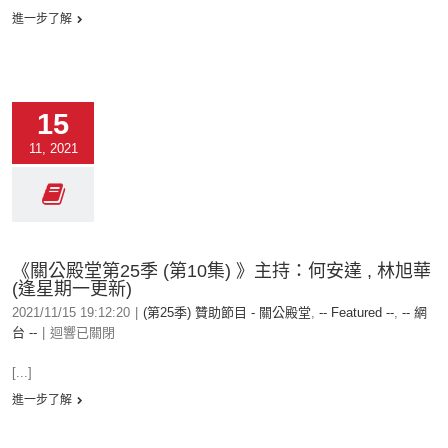
進一步了解
15
11, 2021
《關公殿堂第25季 (第10集) 》主持：何安達 , 林旭華
(逢星期一更新)
2021/11/15 19:12:20
|
(第25季) 贊助節目 - 關公殿堂
,
-- Featured --
,
-- 網
台 --
|
迴響已關閉
[...]
進一步了解