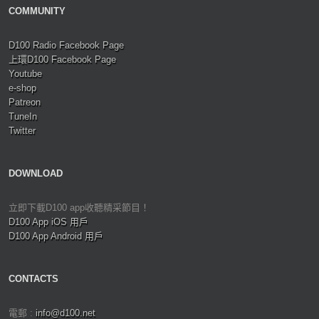
COMMUNITY
D100 Radio Facebook Page
上環D100 Facebook Page
Youtube
e-shop
Patreon
TuneIn
Twitter
DOWNLOAD
立即下載D100 app收聽精采節目！
D100 App iOS 用戶
D100 App Android 用戶
CONTACTS
電郵 :
info@d100.net