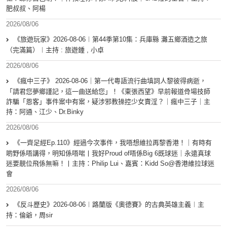
肥叔叔、阿楊
2026/08/06
《旅遊玩家》2026-08-06︱第44季第10集：兵庫縣 灘五鄉酒造之旅
（完滿篇）︱主持 : 旅遊鍾 , 小卓
2026/08/06
《瘋中三子》 2026-08-06｜第一代粵語流行曲填詞人黎彼得病逝，
「請君您夢鄉謹記，這一曲送給您」！《東張西望》早前報道骨場技師
詐騙「恩客」事件案中有案，疑涉邪教操控少女賣淫？｜瘋中三子｜主
持：阿通、江少、Dr.Binky
2026/08/06
《一齊足經Ep.110》經過今次事件，我唔想維拉再黎香港！｜有時有
啲野係唔講得，明知係唔啱丨我好Proud of唔係Big 6既球迷｜永遠真球
迷要靚位飛係無嘛！丨主持：Philip Lui、嘉賓：Kidd So@香港維拉球迷
會
2026/08/06
《反斗歷史》2026-08-06︱路蘭版《奧德賽》的古典英雄主義︱主
持：倫爺，周sir