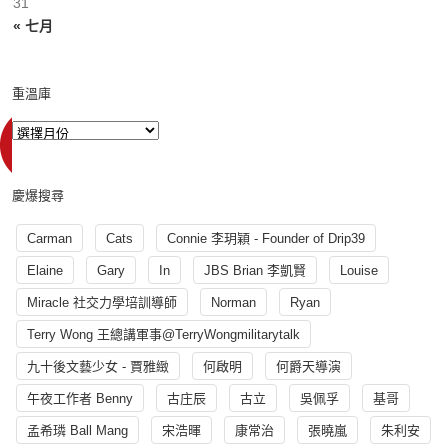
31
« 七月
重溫庫
慶爆搜尋
Carman
Cats
Connie 李玥穎 - Founder of Drip39
Elaine
Gary
In
JBS Brian 李凱賢
Louise
Miracle 社交力學培訓導師
Norman
Ryan
Terry Wong 王總講軍事@TerryWongmilitarytalk
九十後文藝少女 - 賈雅緻
何啟明
何爵天導演
午夜工作者 Benny
古庄辰
古立
吳佩孚
基哥
孟希璘 Ball Mang
宋浩暉
康常治
張曉嵐
朱利安