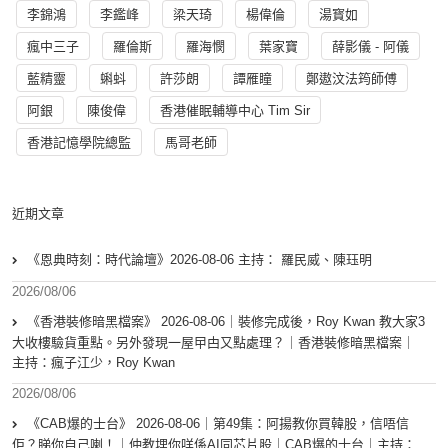
李錦鴻
李鑑峰
梁天琦
楊偉倫
湯寳如
瘋中三子
羅倫斯
羅海憫
葉家寶
薛影儀 - 阿儀
藍精靈
蝌蚪
許莎朗
譚雁瞳
鄭遨汶法筠師傅
阿銀
陳俊偉
香港催眠輔導中心 Tim Sir
香港記憶學院總監
馬哥老師
近期文章
《恩典時刻：時代論壇》2026-08-06 主持： 羅民威、陳珏明
2026/08/06
《香港裝修暗黑檔案》 2026-08-06｜裝修完成後，Roy Kwan 教大家3
大收樓驗貨重點。另外發現一屋曱甴又點處理？｜香港裝修暗黑檔案｜
主持：瘋子江少，Roy Kwan
2026/08/06
《CAB爆的士台》 2026-08-06｜第49集：阿揚教你買韓股，信唔信
佢？睇你自己喇！｜仲教埋你咩係AI同芯片股｜CAB爆的士台｜主持：