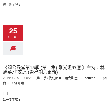
進一步了解
25
05, 2019
《關公殿堂第15季 (第十集) 聚光燈效應 》主持：林
旭華,何安達 (逢星期六更新)
2019/05/25 15:00:23
|
(第15季) 贊助節目 - 關公殿堂
,
-- Featured --
,
-- 網
台 --
|
0條評論
[...]
進一步了解