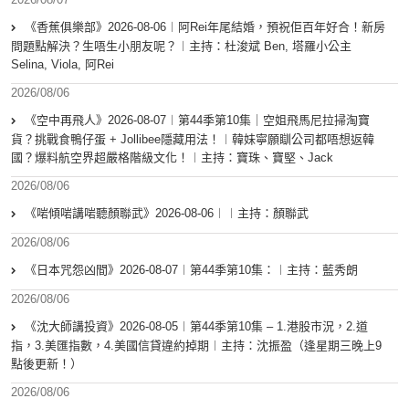
《香蕉俱樂部》2026-08-06︱阿Rei年尾結婚，預祝佢百年好合！新房
問題點解決？生唔生小朋友呢？︱主持：杜浚斌 Ben, 塔羅小公主
Selina, Viola, 阿Rei
2026/08/06
《空中再飛人》2026-08-07︱第44季第10集｜空姐飛馬尼拉掃淘寶
貨？挑戰食鴨仔蛋 + Jollibee隱藏用法！︱韓妹寧願瞓公司都唔想返韓
國？爆料航空界超嚴格階級文化！︱主持：寶珠、寶堅、Jack
2026/08/06
《啱傾啱講啱聽顏聯武》2026-08-06︱︱主持：顏聯武
2026/08/06
《日本咒怨凶間》2026-08-07︱第44季第10集：︱主持：藍秀朗
2026/08/06
《沈大師講投資》2026-08-05︱第44季第10集 – 1.港股市況，2.道
指，3.美匯指數，4.美國信貸違約掉期︱主持：沈振盈（逢星期三晚上9
點後更新！）
2026/08/06