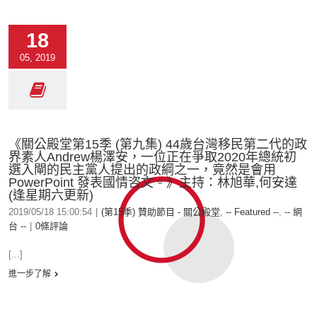
18
05, 2019
《關公殿堂第15季 (第九集) 44歲台灣移民第二代的政
界素人Andrew楊澤安，一位正在爭取2020年總統初
選入閘的民主黨人提出的政綱之一，竟然是會用
PowerPoint 發表國情咨文。》主持：林旭華,何安達
(逢星期六更新)
2019/05/18 15:00:54
|
(第15季) 贊助節目 - 關公殿堂
,
-- Featured --
,
-- 網
台 --
|
0條評論
[...]
進一步了解