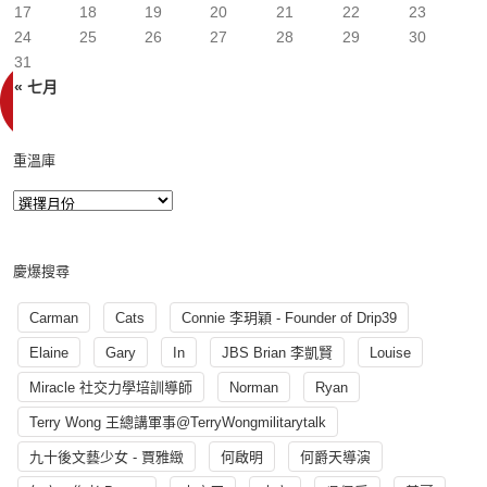
17
18
19
20
21
22
23
24
25
26
27
28
29
30
31
« 七月
重溫庫
慶爆搜尋
Carman
Cats
Connie 李玥穎 - Founder of Drip39
Elaine
Gary
In
JBS Brian 李凱賢
Louise
Miracle 社交力學培訓導師
Norman
Ryan
Terry Wong 王總講軍事@TerryWongmilitarytalk
九十後文藝少女 - 賈雅緻
何啟明
何爵天導演