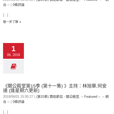
台 --
|
0條評論
[...]
進一步了解
1
06, 2019
《關公殿堂第15季 (第十一集) 》主持：林旭華,何安
達 (逢星期六更新)
2019/06/01 15:00:27
|
(第15季) 贊助節目 - 關公殿堂
,
-- Featured --
,
-- 網
台 --
|
0條評論
[...]