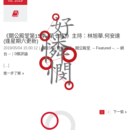
05, 2019
《關公殿堂第15季 (第七集)》主持：林旭華,何安達
(逢星期六更新)
2019/05/04 15:00:12
|
(第15季) 贊助節目 - 關公殿堂
,
-- Featured --
,
-- 網
台 --
|
0條評論
[...]
進一步了解
下一個
1
2