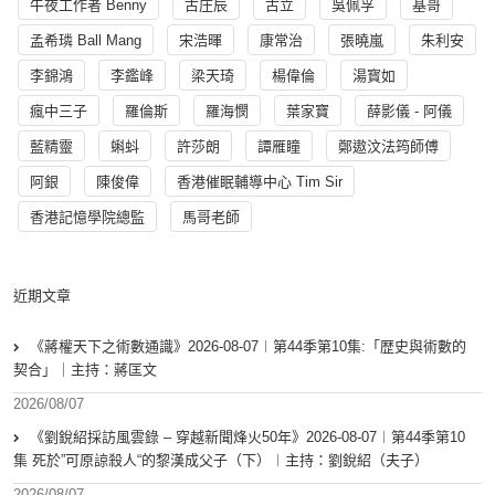
午夜工作者 Benny
古庄辰
古立
吳佩孚
基哥
孟希璘 Ball Mang
宋浩暉
康常治
張曉嵐
朱利安
李錦鴻
李鑑峰
梁天琦
楊偉倫
湯寳如
瘋中三子
羅倫斯
羅海憫
葉家寶
薛影儀 - 阿儀
藍精靈
蝌蚪
許莎朗
譚雁瞳
鄭遨汶法筠師傅
阿銀
陳俊偉
香港催眠輔導中心 Tim Sir
香港記憶學院總監
馬哥老師
近期文章
《蔣權天下之術數通識》2026-08-07︱第44季第10集:「歴史與術數的
契合」｜主持：蔣匡文
2026/08/07
《劉銳紹採訪風雲錄 – 穿越新聞烽火50年》2026-08-07︱第44季第10
集 死於”可原諒殺人“的黎漢成父子（下）︱主持：劉銳紹（夫子）
2026/08/07