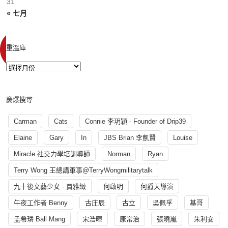
31
« 七月
重溫庫
慶爆搜尋
Carman
Cats
Connie 李玥穎 - Founder of Drip39
Elaine
Gary
In
JBS Brian 李凱賢
Louise
Miracle 社交力學培訓導師
Norman
Ryan
Terry Wong 王總講軍事@TerryWongmilitarytalk
九十後文藝少女 - 賈雅緻
何啟明
何爵天導演
午夜工作者 Benny
古庄辰
古立
吳佩孚
基哥
孟希璘 Ball Mang
宋浩暉
康常治
張曉嵐
朱利安