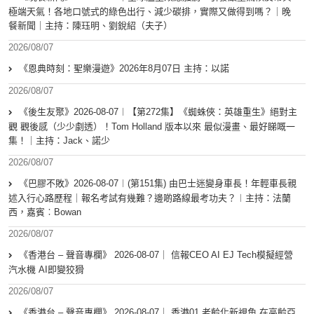
極端天氣！各地口號式的綠色出行、減少碳排，實際又做得到嗎？｜晚
餐新聞｜主持：陳珏明、劉銳紹（夫子）
2026/08/07
《恩典時刻：聖樂漫遊》2026年8月07日 主持：以諾
2026/08/07
《後生友聚》2026-08-07︱【第272集】《蜘蛛俠：英雄重生》絕對主
觀 觀後感（少少劇透）！Tom Holland 版本以來 最似漫畫、最好睇嘅一
集！｜主持：Jack、諾少
2026/08/07
《巴膠不敗》2026-08-07︱(第151集) 由巴士迷變身車長！年輕車長親
述入行心路歷程｜報名考試有幾難？邊啲路線最考功夫？︱主持：法蘭
西，嘉賓︰Bowan
2026/08/07
《香港台 – 聲音專欄》 2026-08-07｜ 信報CEO AI EJ Tech模擬經營
汽水機 AI即變狡猾
2026/08/07
《香港台 – 聲音專欄》 2026-08-07｜ 香港01 老齡化新視角 在高齡亞