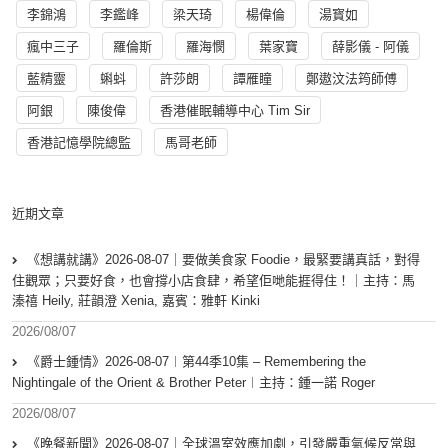
李錦鴻
李鑑峰
梁天琦
楊偉倫
湯寳如
瘋中三子
羅倫斯
羅海憫
葉家寶
薛影儀 - 阿儀
藍精靈
蝌蚪
許莎朗
譚雁瞳
鄭遨汶法筠師傅
阿銀
陳俊偉
香港催眠輔導中心 Tim Sir
香港記憶學院總監
馬哥老師
近期文章
《想講就講》2026-08-07｜要做美食家 Foodie，最緊要講真話，對得
住觀眾；只要好食，也會撐小店食肆，希望佢哋能捱得住！｜主持：馬
溱禧 Heily, 莊韻澄 Xenia, 嘉賓：雅軒 Kinki
2026/08/07
《爵士鍾情》2026-08-07︱第44季10集 – Remembering the
Nightingale of the Orient & Brother Peter︱主持：鍾一諾 Roger
2026/08/07
《晚餐新聞》2026-08-07｜全球溫室效應加劇，引發嚴重氣候反常與