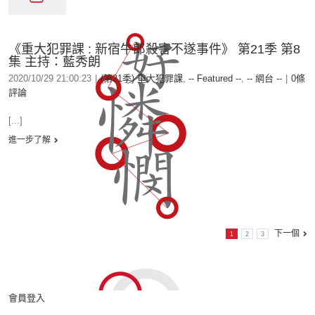
《重大犯罪課 : 新宿牛郎殺害不遂事件》 第21季 第8
集 主持：藍秀朗
2020/10/29 21:00:23
|
(第21季) 重大犯罪課
,
-- Featured --
,
-- 網台 --
|
0條
評論
[...]
進一步了解
下一個
1
2
3
會員登入