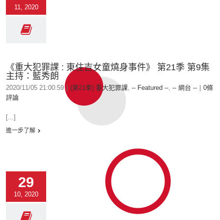
11, 2020
《重大犯罪課 : 東住吉女童燒身事件》 第21季 第9集
主持：藍秀朗
2020/11/05 21:00:59
|
(第21季) 重大犯罪課
,
-- Featured --
,
-- 網台 --
|
0條
評論
[...]
進一步了解
29
10, 2020