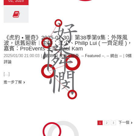
01, 2025
《虎豹 • 獵奇》2025-01-30︱第38季第9集：外隊風
波，送舊迎新︱主持：江少、Philip Lui ( 一齊足經 )，
嘉賓：ProEvents 主席 Paul Kam
2025/01/30 21:00:03
|
(第38季) 虎豹 • 獵奇
,
-- Featured --
,
-- 網台 --
|
0條
評論
[...]
進一步了解
下一個
1
2
3