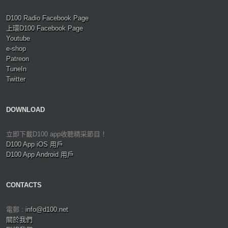
D100 Radio Facebook Page
上環D100 Facebook Page
Youtube
e-shop
Patreon
TuneIn
Twitter
DOWNLOAD
立即下載D100 app收聽精采節目！
D100 App iOS 用戶
D100 App Android 用戶
CONTACTS
電郵 :
info@d100.net
關於我們