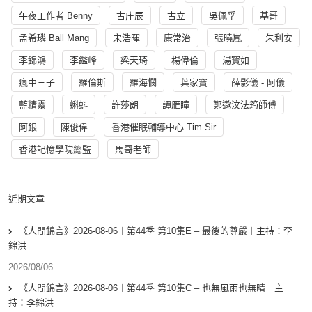
午夜工作者 Benny
古庄辰
古立
吳佩孚
基哥
孟希璘 Ball Mang
宋浩暉
康常治
張曉嵐
朱利安
李錦鴻
李鑑峰
梁天琦
楊偉倫
湯寳如
瘋中三子
羅倫斯
羅海憫
葉家寶
薛影儀 - 阿儀
藍精靈
蝌蚪
許莎朗
譚雁瞳
鄭遨汶法筠師傅
阿銀
陳俊偉
香港催眠輔導中心 Tim Sir
香港記憶學院總監
馬哥老師
近期文章
《人間錦言》2026-08-06︱第44季 第10集E – 最後的尊嚴︱主持：李
錦洪
2026/08/06
《人間錦言》2026-08-06︱第44季 第10集C – 也無風雨也無晴︱主
持：李錦洪