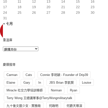
10
11
12
13
14
15
16
17
18
19
20
21
22
23
24
25
26
27
28
29
30
31
« 七月
重溫庫
慶爆搜尋
Carman
Cats
Connie 李玥穎 - Founder of Drip39
Elaine
Gary
In
JBS Brian 李凱賢
Louise
Miracle 社交力學培訓導師
Norman
Ryan
Terry Wong 王總講軍事@TerryWongmilitarytalk
九十後文藝少女 - 賈雅緻
何啟明
何爵天導演