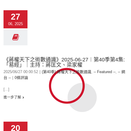
27
06, 2025
《蔣權天下之術數通識》2025-06-27︱第40季第4集:
「易經」｜主持：蔣匡文、梁家權
2025/06/27 00:00:52
|
(第40季) 蔣權天下之術數通識
,
-- Featured --
,
-- 網
台 --
|
0條評論
[...]
進一步了解
20