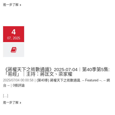
進一步了解
4
07, 2025
《蔣權天下之術數通識》2025-07-04︱第40季第5集:
「易經」｜主持：蔣匡文、梁家權
2025/07/04 00:00:58
|
(第40季) 蔣權天下之術數通識
,
-- Featured --
,
-- 網
台 --
|
0條評論
[...]
進一步了解