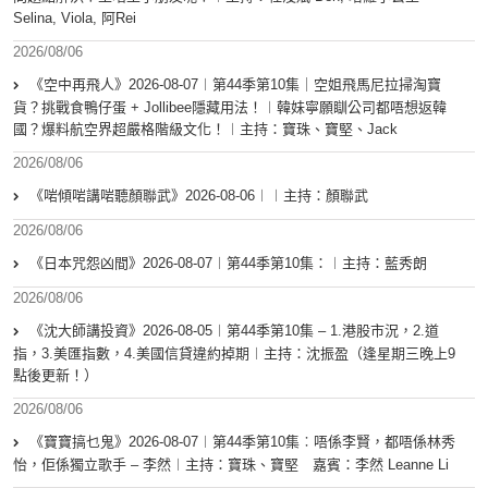
Selina, Viola, 阿Rei
2026/08/06
《空中再飛人》2026-08-07︱第44季第10集｜空姐飛馬尼拉掃淘寶
貨？挑戰食鴨仔蛋 + Jollibee隱藏用法！︱韓妹寧願瞓公司都唔想返韓
國？爆料航空界超嚴格階級文化！︱主持：寶珠、寶堅、Jack
2026/08/06
《啱傾啱講啱聽顏聯武》2026-08-06︱︱主持：顏聯武
2026/08/06
《日本咒怨凶間》2026-08-07︱第44季第10集：︱主持：藍秀朗
2026/08/06
《沈大師講投資》2026-08-05︱第44季第10集 – 1.港股市況，2.道
指，3.美匯指數，4.美國信貸違約掉期︱主持：沈振盈（逢星期三晚上9
點後更新！）
2026/08/06
《寶寶搞乜鬼》2026-08-07︱第44季第10集︰唔係李賢，都唔係林秀
怡，佢係獨立歌手 – 李然︱主持：寶珠、寶堅 嘉賓：李然 Leanne Li