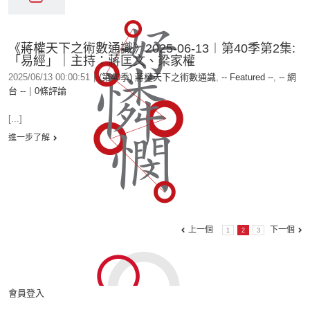
《蔣權天下之術數通識》2025-06-13︱第40季第2集:
「易經」｜主持：蔣匡文、梁家權
2025/06/13 00:00:51
|
(第40季) 蔣權天下之術數通識
,
-- Featured --
,
-- 網
台 --
|
0條評論
[...]
進一步了解
上一個
下一個
1
2
3
會員登入