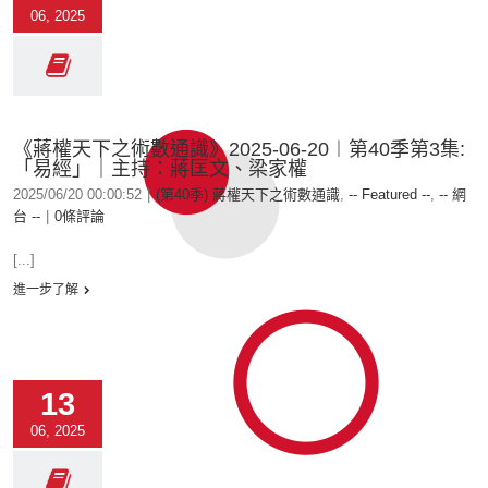
06, 2025
《蔣權天下之術數通識》2025-06-20︱第40季第3集:
「易經」｜主持：蔣匡文、梁家權
2025/06/20 00:00:52
|
(第40季) 蔣權天下之術數通識
,
-- Featured --
,
-- 網
台 --
|
0條評論
[...]
進一步了解
13
06, 2025