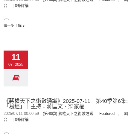
台 --
|
0條評論
[...]
進一步了解
11
07, 2025
《蔣權天下之術數通識》2025-07-11︱第40季第6集:
「易經」｜主持：蔣匡文、梁家權
2025/07/11 00:00:59
|
(第40季) 蔣權天下之術數通識
,
-- Featured --
,
-- 網
台 --
|
0條評論
[...]