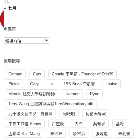
31
« 七月
重溫庫
慶爆搜尋
Carman
Cats
Connie 李玥穎 - Founder of Drip39
Elaine
Gary
In
JBS Brian 李凱賢
Louise
Miracle 社交力學培訓導師
Norman
Ryan
Terry Wong 王總講軍事@TerryWongmilitarytalk
九十後文藝少女 - 賈雅緻
何啟明
何爵天導演
午夜工作者 Benny
古庄辰
古立
吳佩孚
基哥
孟希璘 Ball Mang
宋浩暉
康常治
張曉嵐
朱利安