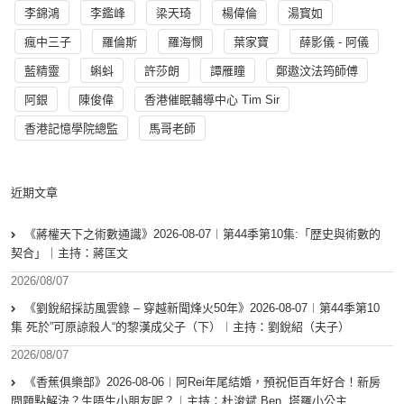
李錦鴻
李鑑峰
梁天琦
楊偉倫
湯寳如
瘋中三子
羅倫斯
羅海憫
葉家寶
薛影儀 - 阿儀
藍精靈
蝌蚪
許莎朗
譚雁瞳
鄭遨汶法筠師傅
阿銀
陳俊偉
香港催眠輔導中心 Tim Sir
香港記憶學院總監
馬哥老師
近期文章
《蔣權天下之術數通識》2026-08-07︱第44季第10集:「歴史與術數的
契合」｜主持：蔣匡文
2026/08/07
《劉銳紹採訪風雲錄 – 穿越新聞烽火50年》2026-08-07︱第44季第10
集 死於”可原諒殺人“的黎漢成父子（下）︱主持：劉銳紹（夫子）
2026/08/07
《香蕉俱樂部》2026-08-06︱阿Rei年尾結婚，預祝佢百年好合！新房
問題點解決？生唔生小朋友呢？︱主持：杜浚斌 Ben, 塔羅小公主