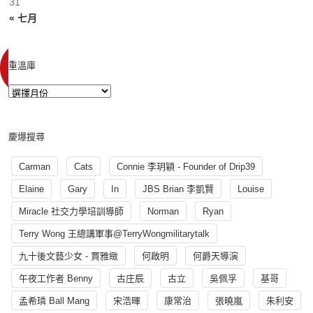
31
« 七月
重溫庫
慶爆搜尋
Carman
Cats
Connie 李玥穎 - Founder of Drip39
Elaine
Gary
In
JBS Brian 李凱賢
Louise
Miracle 社交力學培訓導師
Norman
Ryan
Terry Wong 王總講軍事@TerryWongmilitarytalk
九十後文藝少女 - 賈雅緻
何啟明
何爵天導演
午夜工作者 Benny
古庄辰
古立
吳佩孚
基哥
孟希璘 Ball Mang
宋浩暉
康常治
張曉嵐
朱利安