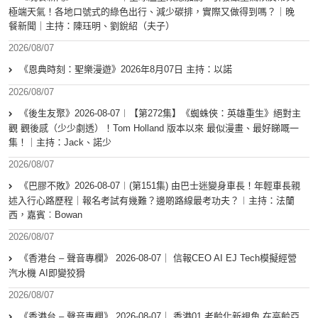
極端天氣！各地口號式的綠色出行、減少碳排，實際又做得到嗎？｜晚
餐新聞｜主持：陳珏明、劉銳紹（夫子）
2026/08/07
《恩典時刻：聖樂漫遊》2026年8月07日 主持：以諾
2026/08/07
《後生友聚》2026-08-07︱【第272集】《蜘蛛俠：英雄重生》絕對主
觀 觀後感（少少劇透）！Tom Holland 版本以來 最似漫畫、最好睇嘅一
集！｜主持：Jack、諾少
2026/08/07
《巴膠不敗》2026-08-07︱(第151集) 由巴士迷變身車長！年輕車長親
述入行心路歷程｜報名考試有幾難？邊啲路線最考功夫？︱主持：法蘭
西，嘉賓︰Bowan
2026/08/07
《香港台 – 聲音專欄》 2026-08-07｜ 信報CEO AI EJ Tech模擬經營
汽水機 AI即變狡猾
2026/08/07
《香港台 – 聲音專欄》 2026-08-07｜ 香港01 老齡化新視角 在高齡亞