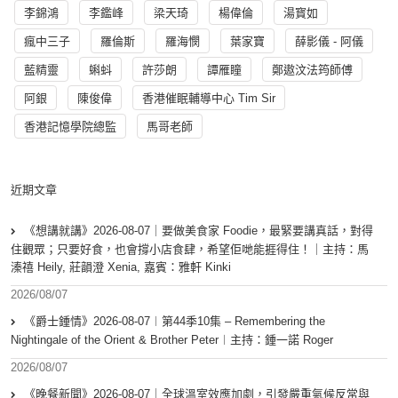
李錦鴻
李鑑峰
梁天琦
楊偉倫
湯寳如
瘋中三子
羅倫斯
羅海憫
葉家寶
薛影儀 - 阿儀
藍精靈
蝌蚪
許莎朗
譚雁瞳
鄭遨汶法筠師傅
阿銀
陳俊偉
香港催眠輔導中心 Tim Sir
香港記憶學院總監
馬哥老師
近期文章
《想講就講》2026-08-07｜要做美食家 Foodie，最緊要講真話，對得
住觀眾；只要好食，也會撐小店食肆，希望佢哋能捱得住！｜主持：馬
溱禧 Heily, 莊韻澄 Xenia, 嘉賓：雅軒 Kinki
2026/08/07
《爵士鍾情》2026-08-07︱第44季10集 – Remembering the
Nightingale of the Orient & Brother Peter︱主持：鍾一諾 Roger
2026/08/07
《晚餐新聞》2026-08-07｜全球溫室效應加劇，引發嚴重氣候反常與