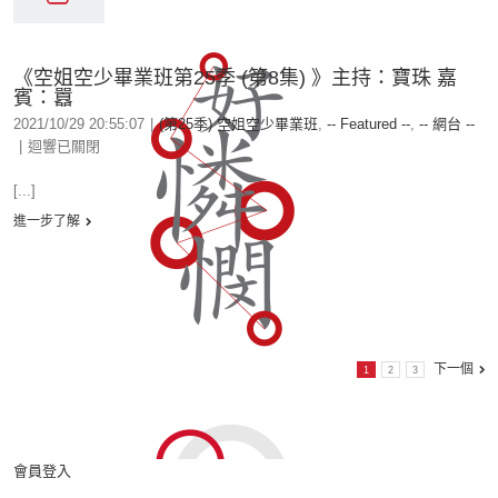
《空姐空少畢業班第25季 (第8集) 》主持：寶珠 嘉
賓：囂
2021/10/29 20:55:07
|
(第25季) 空姐空少畢業班
,
-- Featured --
,
-- 網台 --
|
迴響已關閉
[...]
進一步了解
下一個
1
2
3
會員登入